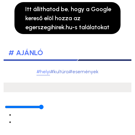
Itt állíthatod be, hogy a Google
kereső elöl hozza az
egerszegihirek.hu-s találatokat
# AJÁNLÓ
#helyi
#kultúra
#események