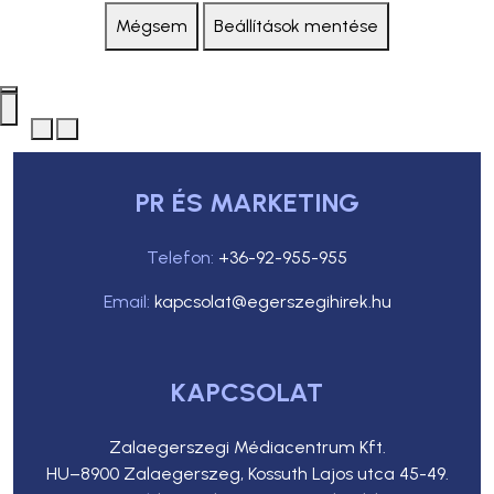
Mégsem
Beállítások mentése
PR ÉS MARKETING
Telefon:
+36-92-955-955
Email:
kapcsolat@egerszegihirek.hu
KAPCSOLAT
Zalaegerszegi Médiacentrum Kft.
HU–8900 Zalaegerszeg, Kossuth Lajos utca 45-49.