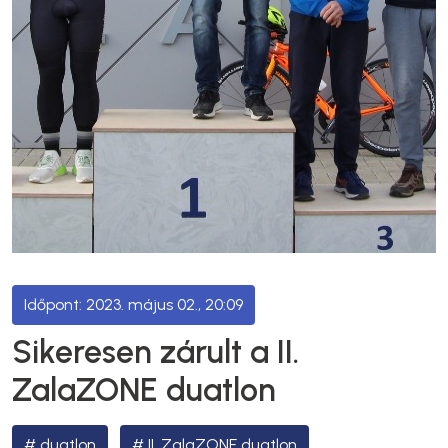
2023. május 02., 20:09
Sikeresen zárult a II.
ZalaZONE duatlon
duatlon
II. ZalaZONE duatlon