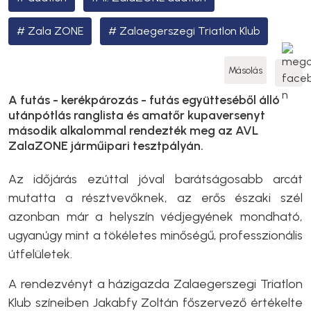
Zala ZONE
Zalaegerszegi Triatlon Klub
Másolás
A futás - kerékpározás - futás együtteséből álló
utánpótlás ranglista és amatőr kupaversenyt
második alkalommal rendezték meg az AVL
ZalaZONE járműipari tesztpályán.
Az időjárás ezúttal jóval barátságosabb arcát
mutatta a résztvevőknek, az erős északi szél
azonban már a helyszín védjegyének mondható,
ugyanúgy mint a tökéletes minőségű, professzionális
útfelületek.
A rendezvényt a házigazda Zalaegerszegi Triatlon
Klub színeiben Jakabfy Zoltán főszervező értékelte