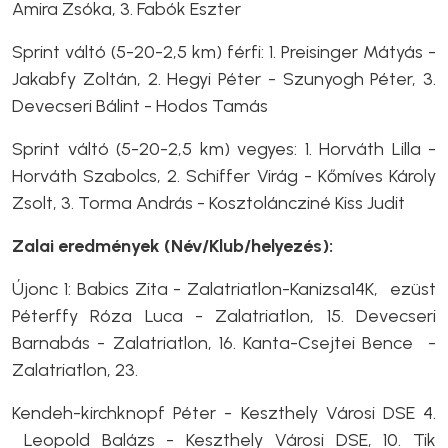
Amira Zsóka, 3. Fabók Eszter
Sprint váltó (5-20-2,5 km) férfi: 1. Preisinger Mátyás -
Jakabfy Zoltán, 2. Hegyi Péter - Szunyogh Péter, 3.
Devecseri Bálint - Hodos Tamás
Sprint váltó (5-20-2,5 km) vegyes: 1. Horváth Lilla -
Horváth Szabolcs, 2. Schiffer Virág - Kőmíves Károly
Zsolt, 3. Torma András - Kosztoláncziné Kiss Judit
Zalai eredmények (Név/Klub/helyezés):
Újonc 1: Babics Zita - Zalatriatlon-Kanizsa14K, ezüst
Péterffy Róza Luca - Zalatriatlon, 15. Devecseri
Barnabás - Zalatriatlon, 16. Kanta-Csejtei Bence -
Zalatriatlon, 23.
Kendeh-kirchknopf Péter - Keszthely Városi DSE 4.
Leopold Balázs - Keszthely Városi DSE, 10. Tik