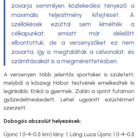
zavarja semmilyen közlekedési tényező a
maximális teljesítmény kifejtését. A
széllökések ezúttal sem kímélték a
célkapunkat, emiatt már délelőtt
elbontottuk, de a versenyzőket ez nem
zavarta, így is megtalálták a célvonalat, és
számításaikat is a megmérettetésben.
A versenyen több jelentős sportsiker is született,
melyből a kőszegi Hóbor testvérek emelkedtek ki
leginkább: Enikő a gyermek, Zalán a sprint futamon
győzedelmeskedett, Lehel ugyanitt ezüstérmet
szerzett.
Dobogós abszolút helyezések:
Újonc 1 (1-4-0.5 km) lány: 1. Láng Luca Újonc 1 (1-4-0.5