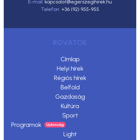
E-mail:
kapcsolat@egerszegihirek.hu
Telefon:
+36 (92) 955-955
ROVATOK
Címlap
Helyi hírek
Régiós hírek
Belföld
Gazdaság
Kultúra
Sport
Programok
Light