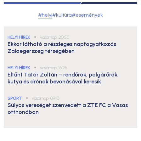
#helyi
#kultúra
#események
HELYI HÍREK
●
vasárnap, 20:50
Ekkor látható a részleges napfogyatkozás
Zalaegerszeg térségében
HELYI HÍREK
●
vasárnap, 16:26
Eltűnt Tatár Zoltán – rendőrök, polgárőrök,
kutya és drónok bevonásával keresik
SPORT
●
vasárnap, 09:10
Súlyos vereséget szenvedett a ZTE FC a Vasas
otthonában