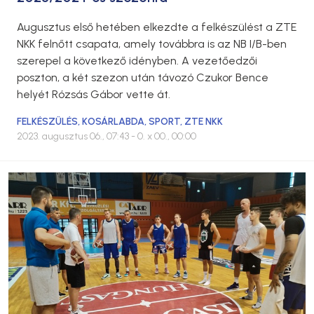
Augusztus első hetében elkezdte a felkészülést a ZTE
NKK felnőtt csapata, amely továbbra is az NB I/B-ben
szerepel a következő idényben. A vezetőedzői
poszton, a két szezon után távozó Czukor Bence
helyét Rózsás Gábor vette át.
FELKÉSZÜLÉS
,
KOSÁRLABDA
,
SPORT
,
ZTE NKK
2023. augusztus 06., 07:43
- 0. x 00., 00:00