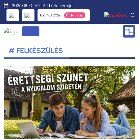
2026.08.10., hétfő - Lőrinc napja
Foci VB 2026
# FELKÉSZÜLÉS