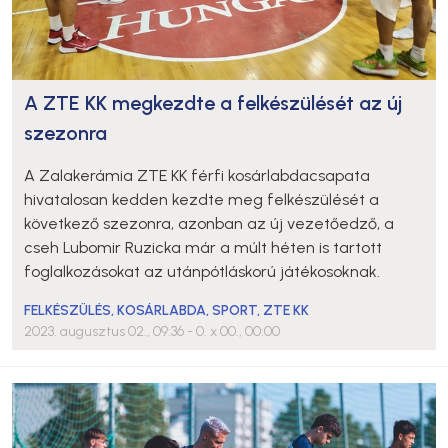
A ZTE KK megkezdte a felkészülését az új
szezonra
A Zalakerámia ZTE KK férfi kosárlabdacsapata
hivatalosan kedden kezdte meg felkészülését a
következő szezonra, azonban az új vezetőedző, a
cseh Lubomir Ruzicka már a múlt héten is tartott
foglalkozásokat az utánpótláskorú játékosoknak.
FELKÉSZÜLÉS
,
KOSÁRLABDA
,
SPORT
,
ZTE KK
2023. augusztus 02., 09:36
- 0. x 00., 00:00