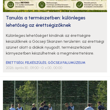
Tanulás a természetben: különleges
lehetőség az érettségizőknek
Különleges lehetőséget kínálnak az érettségire
készülőknek a Göcseji Skanzen területén: az érettségi
szünet alatt a diákok nyugodt, természetközeli
környezetben készülhetnek a megmérettetésre.
ÉRETTSÉGI
,
FELKÉSZÜLÉS
,
GÖCSEJI FALUMÚZEUM
2026. április 30., 09:00
- 0. x 00., 00:00