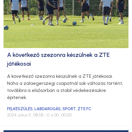
A következő szezonra készülnek a ZTE
játékosai
A következő szezonra készülnek a ZTE játékosai.
Noha a zalaegerszegi csapatnál sok változás történt,
továbbra is elsősorban a stabil védekezésükre
építenek.
FELKÉSZÜLÉS
,
LABDARÚGÁS
,
SPORT
,
ZTE FC
2024. július 11., 08:58
- 0. x 00., 00:00