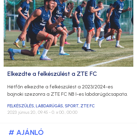
Elkezdte a felkészülést a ZTE FC
Hétfőn elkezdte a felkészülést a 2023/2024-es
bajnoki szezonra a ZTE FC NB I-es labdarúgócsapata.
FELKÉSZÜLÉS
,
LABDARÚGÁS
,
SPORT
,
ZTE FC
2023. június 20., 09:45
- 0. x 00., 00:00
# AJÁNLÓ