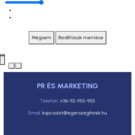
Mégsem
Beállítások mentése
PR ÉS MARKETING
Telefon:
+36-92-955-955
Email:
kapcsolat@egerszegihirek.hu