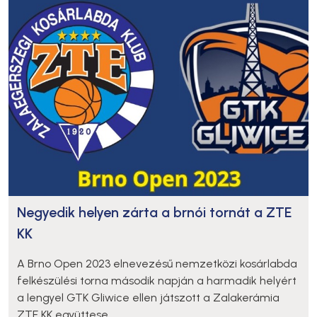
Negyedik helyen zárta a brnói tornát a ZTE
KK
A Brno Open 2023 elnevezésű nemzetközi kosárlabda
felkészülési torna második napján a harmadik helyért
a lengyel GTK Gliwice ellen játszott a Zalakerámia
ZTE KK együttese.