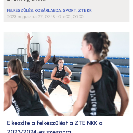
FELKÉSZÜLÉS
,
KOSÁRLABDA
,
SPORT
,
ZTE KK
2023. augusztus 27., 09:45
- 0. x 00., 00:00
Elkezdte a felkészülést a ZTE NKK a
2023/2024-es szezonra