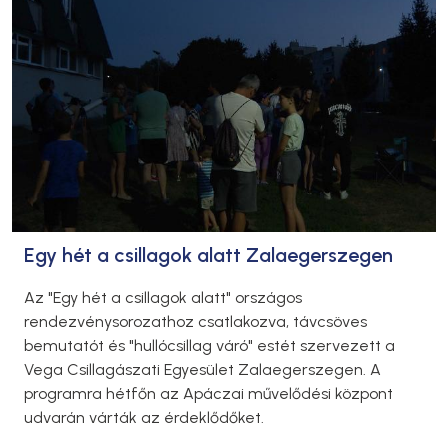
Egy hét a csillagok alatt Zalaegerszegen
Az "Egy hét a csillagok alatt" országos
rendezvénysorozathoz csatlakozva, távcsöves
bemutatót és "hullócsillag váró" estét szervezett a
Vega Csillagászati Egyesület Zalaegerszegen. A
programra hétfőn az Apáczai művelődési központ
udvarán várták az érdeklődőket.