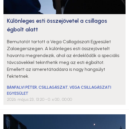
Különleges esti összejövetel a csillagos
égbolt alatt
Bemutatót tartott a Vega Csillagászati Egyesület
Zalaegerszegen. A különleges esti összejövetelt
havonta megrendezik, ahol az érdeklődők a speciális
távcsövekkel tekinthetik meg az esti égboltot.
Emellett az ismeretátadásra is nagy hangsúlyt
fektetnek.
BÁNFALVI PÉTER
,
CSILLAGÁSZAT
,
VEGA CSILLAGÁSZATI
EGYESÜLET
2026. május 23., 13:20
- 0. x 00., 00:00