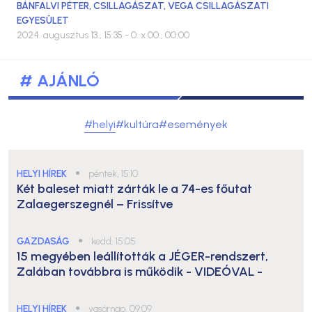
BÁNFALVI PÉTER
,
CSILLAGÁSZAT
,
VEGA CSILLAGÁSZATI
EGYESÜLET
2024. augusztus 13., 15:35
- 0. x 00., 00:00
# AJÁNLÓ
#helyi
#kultúra
#események
HELYI HÍREK
●
péntek, 15:10
Két baleset miatt zárták le a 74-es főutat
Zalaegerszegnél – Frissítve
GAZDASÁG
●
kedd, 15:05
15 megyében leállították a JÉGER-rendszert,
Zalában továbbra is működik
- VIDEÓVAL -
HELYI HÍREK
●
vasárnap, 09:09