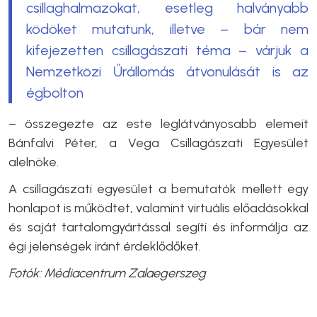
csillaghalmazokat, esetleg halványabb
ködöket mutatunk, illetve – bár nem
kifejezetten csillagászati téma – várjuk a
Nemzetközi Űrállomás átvonulását is az
égbolton
– összegezte az este leglátványosabb elemeit
Bánfalvi Péter, a Vega Csillagászati Egyesület
alelnöke.
A csillagászati egyesület a bemutatók mellett egy
honlapot is működtet, valamint virtuális előadásokkal
és saját tartalomgyártással segíti és informálja az
égi jelenségek iránt érdeklődőket.
Fotók: Médiacentrum Zalaegerszeg