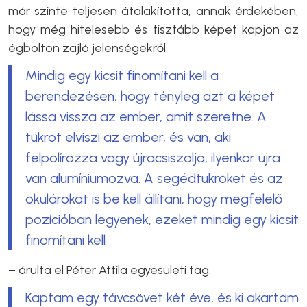
már szinte teljesen átalakította, annak érdekében,
hogy még hitelesebb és tisztább képet kapjon az
égbolton zajló jelenségekről.
Mindig egy kicsit finomítani kell a
berendezésen, hogy tényleg azt a képet
lássa vissza az ember, amit szeretne. A
tükröt elviszi az ember, és van, aki
felpolírozza vagy újracsiszolja, ilyenkor újra
van alumíniumozva. A segédtükröket és az
okulárokat is be kell állítani, hogy megfelelő
pozícióban legyenek, ezeket mindig egy kicsit
finomítani kell
– árulta el Péter Attila egyesületi tag.
Kaptam egy távcsövet két éve, és ki akartam