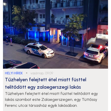
HELYI HÍREK
●
vasárnap, 09:09
Tűzhelyen felejtett étel miatt füsttel
telítődött egy zalaegerszegi lakás
Tűzhelyen felejtett étel miatt füsttel telítődött egy
lakás szombat este Zalaegerszegen, egy Tüttőssy
Ferenc utcai társasház egyik lakásában.