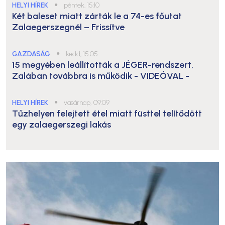
HELYI HÍREK
●
péntek, 15:10
Két baleset miatt zárták le a 74-es főutat
Zalaegerszegnél – Frissítve
GAZDASÁG
●
kedd, 15:05
15 megyében leállították a JÉGER-rendszert,
Zalában továbbra is működik
- VIDEÓVAL -
HELYI HÍREK
●
vasárnap, 09:09
Tűzhelyen felejtett étel miatt füsttel telítődött
egy zalaegerszegi lakás