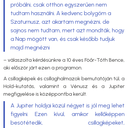
próbálni, csak otthon egyszerűen nem
tudtam használni. A kedvenc bolygóm a
Szaturnusz, azt akartam megnézni, de
sajnos nem tudtam, mert azt mondták, hogy
a Nap mögött van, és csak később tudjuk
majd megnézni
– válaszolta kérdésünkre a 10 éves Föőr-Tóth Bence,
aki először járt ezen a programon.
A csillagképek és csillaghalmazok bemutatóján túl, a
Hold-kutatás, valamint a Vénusz és a Jupiter
megfigyelése is középpontba került.
A Jupiter holdjai közül négyet is jól meg lehet
figyelni. Ezen kívül, amikor kellőképpen
besötétedik, csillagképeket,