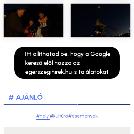
Itt állíthatod be, hogy a Google
kereső elöl hozza az
egerszegihirek.hu-s találatokat
# AJÁNLÓ
#helyi
#kultúra
#események