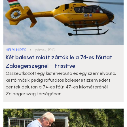
HELYI HÍREK
●
péntek, 15:10
Két baleset miatt zárták le a 74-es főutat
Zalaegerszegnél – Frissítve
Összeütközött egy kisteherautó és egy személyautó,
kettő másik pedig ráfutásos balesetet szenvedett
péntek délután a 74-es főút 47-es kilométerénél,
Zalaegerszeg térségében.