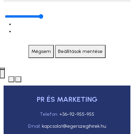
Mégsem
Beállítások mentése
PR ÉS MARKETING
Telefon:
+36-92-955-955
Email:
kapcsolat@egerszegihirek.hu