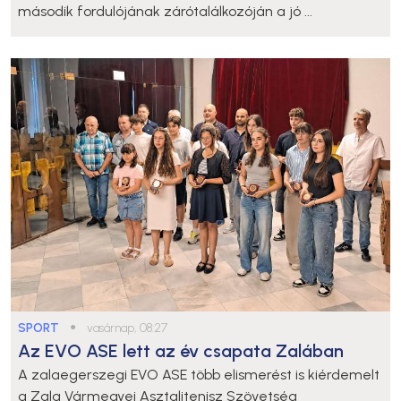
második fordulójának zárótalálkozóján a jó ...
SPORT
●
vasárnap, 08:27
Az EVO ASE lett az év csapata Zalában
A zalaegerszegi EVO ASE több elismerést is kiérdemelt
a Zala Vármegyei Asztalitenisz Szövetség