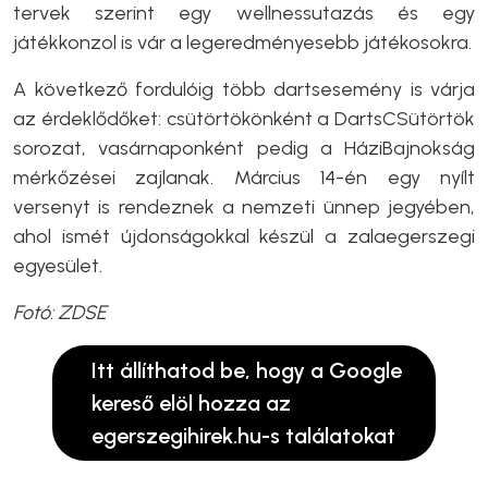
tervek szerint egy wellnessutazás és egy
játékkonzol is vár a legeredményesebb játékosokra.
A következő fordulóig több dartsesemény is várja
az érdeklődőket: csütörtökönként a DartsCSütörtök
sorozat, vasárnaponként pedig a HáziBajnokság
mérkőzései zajlanak. Március 14-én egy nyílt
versenyt is rendeznek a nemzeti ünnep jegyében,
ahol ismét újdonságokkal készül a zalaegerszegi
egyesület.
Fotó: ZDSE
Itt állíthatod be, hogy a Google
kereső elöl hozza az
egerszegihirek.hu-s találatokat