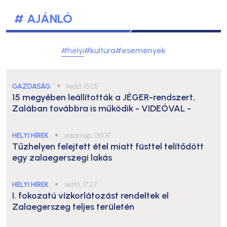
# AJÁNLÓ
#helyi
#kultúra
#események
GAZDASÁG
●
kedd, 15:05
15 megyében leállították a JÉGER-rendszert,
Zalában továbbra is működik
- VIDEÓVAL -
HELYI HÍREK
●
vasárnap, 09:09
Tűzhelyen felejtett étel miatt füsttel telítődött
egy zalaegerszegi lakás
HELYI HÍREK
●
hétfő, 17:27
I. fokozatú vízkorlátozást rendeltek el
Zalaegerszeg teljes területén