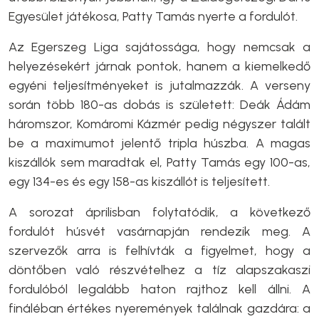
Egyesület játékosa, Patty Tamás nyerte a fordulót.
Az Egerszeg Liga sajátossága, hogy nemcsak a
helyezésekért járnak pontok, hanem a kiemelkedő
egyéni teljesítményeket is jutalmazzák. A verseny
során több 180-as dobás is született: Deák Ádám
háromszor, Komáromi Kázmér pedig négyszer talált
be a maximumot jelentő tripla húszba. A magas
kiszállók sem maradtak el, Patty Tamás egy 100-as,
egy 134-es és egy 158-as kiszállót is teljesített.
A sorozat áprilisban folytatódik, a következő
fordulót húsvét vasárnapján rendezik meg. A
szervezők arra is felhívták a figyelmet, hogy a
döntőben való részvételhez a tíz alapszakaszi
fordulóból legalább haton rajthoz kell állni. A
fináléban értékes nyeremények találnak gazdára: a