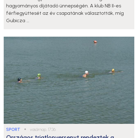
hagyományos díjátadó ünnepségén. A klub NB II-es
férfiegyüttesét az év csapatának választották, míg
Gubicza ...
SPORT
●
vasárnap, 17:36
Országos triatlonversenyt rendeztek a