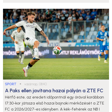
SPORT
●
vasárnap, 08:40
A Paks ellen javítana hazai pályán a ZTE FC
Hétfő este, az eredeti időpontnál egy órával korábban
17:30-kor játssza első hazai bajnoki mérkőzését a ZTE
FC a 2026/2027-es idényben. A kék-fehérek az NB I