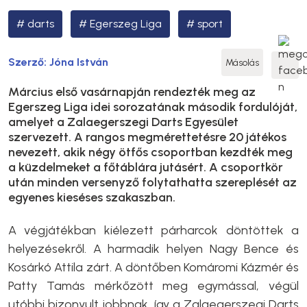
darts
Egerszeg Liga
sport
Szerző:
Jóna István
Másolás
Március első vasárnapján rendezték meg az
Egerszeg Liga idei sorozatának második fordulóját,
amelyet a Zalaegerszegi Darts Egyesület
szervezett. A rangos megmérettetésre 20 játékos
nevezett, akik négy ötfős csoportban kezdték meg
a küzdelmeket a főtáblára jutásért. A csoportkör
után minden versenyző folytathatta szereplését az
egyenes kieséses szakaszban.
A végjátékban kiélezett párharcok döntöttek a
helyezésekről. A harmadik helyen Nagy Bence és
Kosárkó Attila zárt. A döntőben Komáromi Kázmér és
Patty Tamás mérkőzött meg egymással, végül
utóbbi bizonyult jobbnak, így a Zalaegerszegi Darts