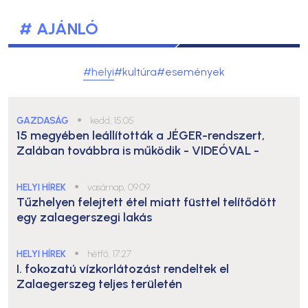
# AJÁNLÓ
#helyi
#kultúra
#események
GAZDASÁG
●
kedd, 15:05
15 megyében leállították a JÉGER-rendszert,
Zalában továbbra is működik
- VIDEÓVAL -
HELYI HÍREK
●
vasárnap, 09:09
Tűzhelyen felejtett étel miatt füsttel telítődött
egy zalaegerszegi lakás
HELYI HÍREK
●
hétfő, 17:27
I. fokozatú vízkorlátozást rendeltek el
Zalaegerszeg teljes területén