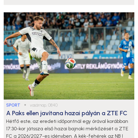
SPORT
●
vasárnap, 08:40
A Paks ellen javítana hazai pályán a ZTE FC
Hétfő este, az eredeti időpontnál egy órával korábban
17:30-kor játssza első hazai bajnoki mérkőzését a ZTE
FC a 2026/2027-es idényben. A kék-fehérek az NB I