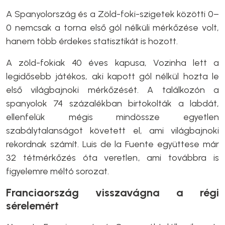
A Spanyolország és a Zöld-foki-szigetek közötti 0–
0 nemcsak a torna első gól nélküli mérkőzése volt,
hanem több érdekes statisztikát is hozott.
A zöld-fokiak 40 éves kapusa, Vozinha lett a
legidősebb játékos, aki kapott gól nélkül hozta le
első világbajnoki mérkőzését. A találkozón a
spanyolok 74 százalékban birtokolták a labdát,
ellenfelük mégis mindössze egyetlen
szabálytalanságot követett el, ami világbajnoki
rekordnak számít. Luis de la Fuente együttese már
32 tétmérkőzés óta veretlen, ami továbbra is
figyelemre méltó sorozat.
Franciaország visszavágna a régi
sérelemért