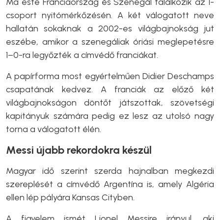
Ma este Franciaország és Szenegál találkozik az I-
csoport nyitómérkőzésén. A két válogatott neve
hallatán sokaknak a 2002-es világbajnokság jut
eszébe, amikor a szenegáliak óriási meglepetésre
1–0-ra legyőzték a címvédő franciákat.
A papírforma most egyértelműen Didier Deschamps
csapatának kedvez. A franciák az előző két
világbajnokságon döntőt játszottak, szövetségi
kapitányuk számára pedig ez lesz az utolsó nagy
torna a válogatott élén.
Messi újabb rekordokra készül
Magyar idő szerint szerda hajnalban megkezdi
szereplését a címvédő Argentína is, amely Algéria
ellen lép pályára Kansas Cityben.
A figyelem ismét Lionel Messire irányul, aki