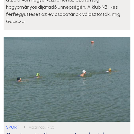
hagyományos díjátadó ünnepségén. A klub NB II-es
férfiegyüttesét az év csapatának választották, míg
Gubicza ...
SPORT
●
vasárnap, 17:36