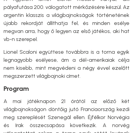
pályafutása 200. válogatott mérkőzésére készül. Az
argentin klasszis a világbajnokságok történetének
újabb rekordját állíthatja fel, és minden esélye
megvan arra, hogy ő legyen az első játékos, aki hat
vb-n szerepel.
Lionel Scaloni együttese továbbra is a torna egyik
legnagyobb esélyese, ám a dél-amerikaiak célja
nem kisebb, mint megvédeni a négy évvel ezelőtt
megszerzett világbajnoki címet.
Program
A mai játéknapon 21 órától az előző két
világbajnokságon döntőig jutó Franciaország kezdi
meg szereplését Szenegál ellen. Éjfélkor Norvégia
és Irak összecsapása következik. A norvég