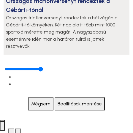
Országos triatlonversenyt rendeztek a
Gébárti-tónál
Országos triatlonversenyt rendeztek a hétvégén a
Gébárti-tó környékén. Két nap alatt több mint 1000
sportoló mérette meg magát. A nagyszabású
eseményre idén már a határon túlról is jöttek
résztvevők.
Mégsem
Beállítások mentése