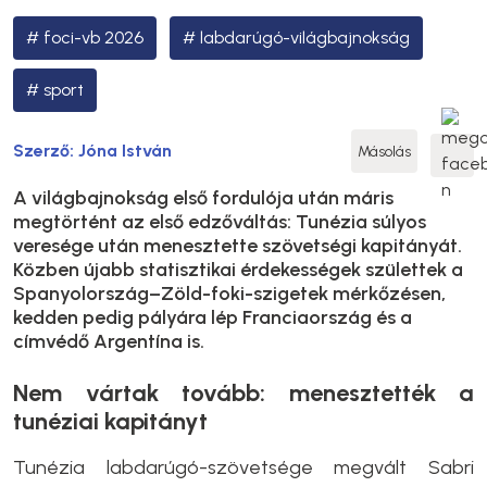
foci-vb 2026
labdarúgó-világbajnokság
sport
Szerző:
Jóna István
Másolás
A világbajnokság első fordulója után máris
megtörtént az első edzőváltás: Tunézia súlyos
veresége után menesztette szövetségi kapitányát.
Közben újabb statisztikai érdekességek születtek a
Spanyolország–Zöld-foki-szigetek mérkőzésen,
kedden pedig pályára lép Franciaország és a
címvédő Argentína is.
Nem vártak tovább: menesztették a
tunéziai kapitányt
Tunézia labdarúgó-szövetsége megvált Sabri