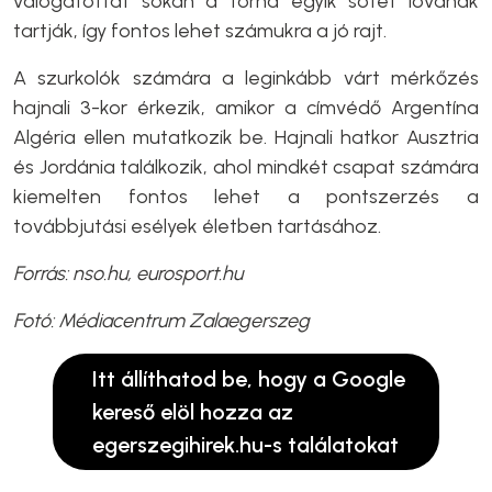
válogatottat sokan a torna egyik sötét lovának
tartják, így fontos lehet számukra a jó rajt.
A szurkolók számára a leginkább várt mérkőzés
hajnali 3-kor érkezik, amikor a címvédő Argentína
Algéria ellen mutatkozik be. Hajnali hatkor Ausztria
és Jordánia találkozik, ahol mindkét csapat számára
kiemelten fontos lehet a pontszerzés a
továbbjutási esélyek életben tartásához.
Forrás: nso.hu, eurosport.hu
Fotó: Médiacentrum Zalaegerszeg
Itt állíthatod be, hogy a Google
kereső elöl hozza az
egerszegihirek.hu-s találatokat