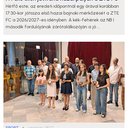
Hétfő este, az eredeti időpontnál egy órával korábban
17:30-kor játssza első hazai bajnoki mérkőzését a ZTE
FC a 2026/2027-es idényben. A kék-fehérek az NB I
második fordulójának zárótalálkozóján a jó ...
SPORT
●
vasárnap, 08:27