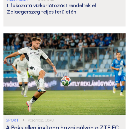
I. fokozatú vízkorlátozást rendeltek el
Zalaegerszeg teljes területén
SPORT
●
vasárnap, 08:40
A Paks ellen javítana hazai pályán a ZTE FC