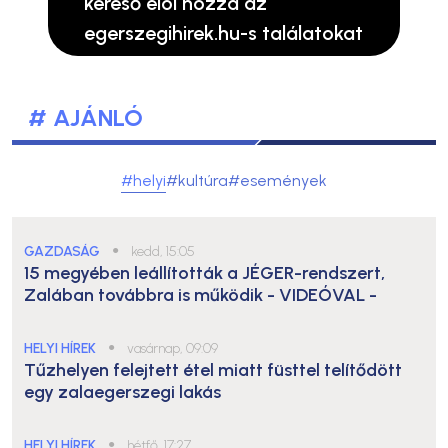
kereső elöl hozza az
egerszegihirek.hu-s találatokat
# AJÁNLÓ
#helyi
#kultúra
#események
GAZDASÁG
●
kedd, 15:05
15 megyében leállították a JÉGER-rendszert,
Zalában továbbra is működik
- VIDEÓVAL -
HELYI HÍREK
●
vasárnap, 09:09
Tűzhelyen felejtett étel miatt füsttel telítődött
egy zalaegerszegi lakás
HELYI HÍREK
●
hétfő, 17:27