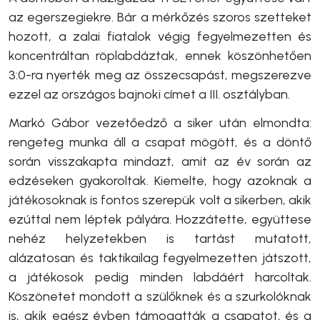
az egerszegiekre. Bár a mérkőzés szoros szetteket
hozott, a zalai fiatalok végig fegyelmezetten és
koncentráltan röplabdáztak, ennek köszönhetően
3:0-ra nyerték meg az összecsapást, megszerezve
ezzel az országos bajnoki címet a III. osztályban.
Markó Gábor vezetőedző a siker után elmondta:
rengeteg munka áll a csapat mögött, és a döntő
során visszakapta mindazt, amit az év során az
edzéseken gyakoroltak. Kiemelte, hogy azoknak a
játékosoknak is fontos szerepük volt a sikerben, akik
ezúttal nem léptek pályára. Hozzátette, együttese
nehéz helyzetekben is tartást mutatott,
alázatosan és taktikailag fegyelmezetten játszott,
a játékosok pedig minden labdáért harcoltak.
Köszönetet mondott a szülőknek és a szurkolóknak
is, akik egész évben támogatták a csapatot, és a