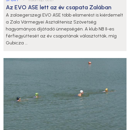
Az EVO ASE lett az év csapata Zalában
A zalaegerszegi EVO ASE több elismerést is kiérdemelt
a Zala Vármegyei Asztalitenisz Szövetség
hagyományos díjátadó ünnepségén. A klub NB II-es
férfiegyüttesét az év csapatának választották, míg
Gubicza ...