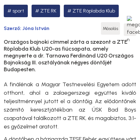
sport
ZTE RK
ZTE Röplabda Klub
Szerző:
Jóna István
Másolás
Országos bajnoki címmel zárta a szezont a ZTE
Röplabda Klub U20-as fiúcsapata, amely
megnyerte a dr. Tarnawa Ferdinánd U20 Országos
Bajnokság III. osztályának négyes döntőjét
Budapesten.
A finálénak a Magyar Testnevelési Egyetem adott
otthont, ahol a zalaegerszegi együttes kiváló
teljesítménnyel jutott el a döntőig. Az elődöntőnek
számító keresztjátékban az ÚSK Bad Boys
csapatával találkozott a ZTE RK, és magabiztos, 3:1-
es győzelmet aratott.
A döntőben a házigazda TFSE Fehér együttese várt