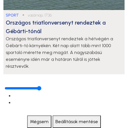
SPORT
●
vasárnap, 17:36
Országos triatlonversenyt rendeztek a
Gébárti-tónál
Országos triatlonversenyt rendeztek a hétvégén a
Gébárti-tó környékén. Két nap alatt több mint 1000
sportoló mérette meg magát. A nagyszabású
eseményre idén már a határon túlról is jöttek
résztvevők.
Mégsem
Beállítások mentése