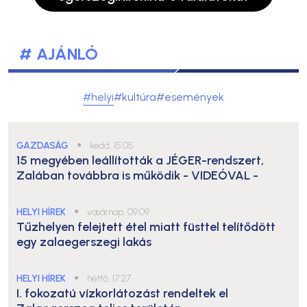
# AJÁNLÓ
#helyi
#kultúra
#események
GAZDASÁG
●
kedd, 15:05
15 megyében leállították a JÉGER-rendszert,
Zalában továbbra is működik
- VIDEÓVAL -
HELYI HÍREK
●
vasárnap, 09:09
Tűzhelyen felejtett étel miatt füsttel telítődött
egy zalaegerszegi lakás
HELYI HÍREK
●
hétfő, 17:27
I. fokozatú vízkorlátozást rendeltek el