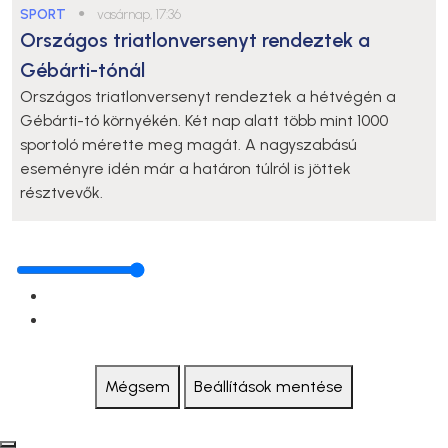
SPORT
●
vasárnap, 17:36
Országos triatlonversenyt rendeztek a
Gébárti-tónál
Országos triatlonversenyt rendeztek a hétvégén a
Gébárti-tó környékén. Két nap alatt több mint 1000
sportoló mérette meg magát. A nagyszabású
eseményre idén már a határon túlról is jöttek
résztvevők.
Mégsem
Beállítások mentése