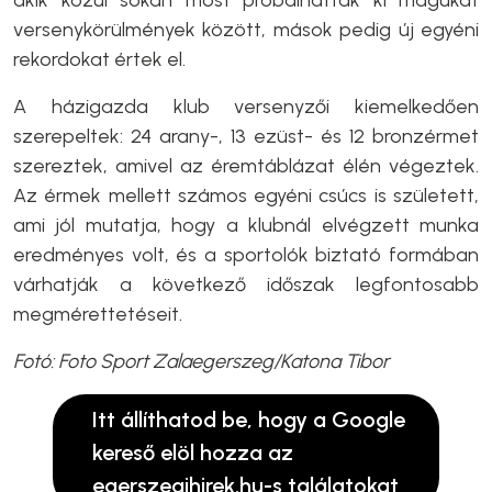
akik közül sokan most próbálhatták ki magukat
versenykörülmények között, mások pedig új egyéni
rekordokat értek el.
A házigazda klub versenyzői kiemelkedően
szerepeltek: 24 arany-, 13 ezüst- és 12 bronzérmet
szereztek, amivel az éremtáblázat élén végeztek.
Az érmek mellett számos egyéni csúcs is született,
ami jól mutatja, hogy a klubnál elvégzett munka
eredményes volt, és a sportolók biztató formában
várhatják a következő időszak legfontosabb
megmérettetéseit.
Fotó: Foto Sport Zalaegerszeg/Katona Tibor
Itt állíthatod be, hogy a Google
kereső elöl hozza az
egerszegihirek.hu-s találatokat