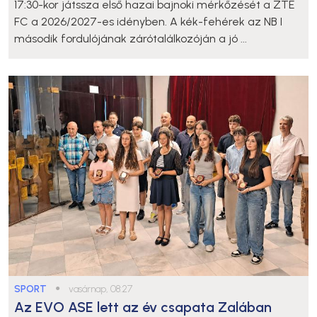
17:30-kor játssza első hazai bajnoki mérkőzését a ZTE
FC a 2026/2027-es idényben. A kék-fehérek az NB I
második fordulójának zárótalálkozóján a jó ...
SPORT
●
vasárnap, 08:27
Az EVO ASE lett az év csapata Zalában