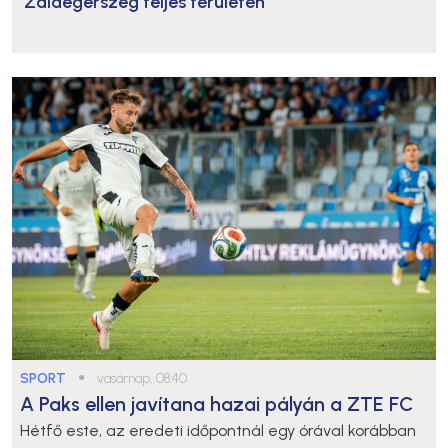
Zalaegerszeg teljes területén
SPORT
●
vasárnap, 08:40
A Paks ellen javítana hazai pályán a ZTE FC
Hétfő este, az eredeti időpontnál egy órával korábban