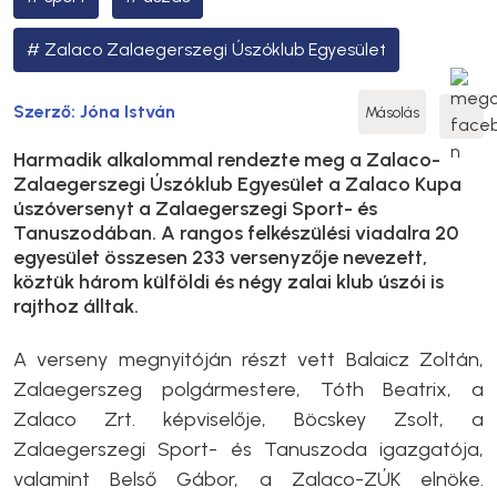
Zalaco Zalaegerszegi Úszóklub Egyesület
Szerző:
Jóna István
Másolás
Harmadik alkalommal rendezte meg a Zalaco-
Zalaegerszegi Úszóklub Egyesület a Zalaco Kupa
úszóversenyt a Zalaegerszegi Sport- és
Tanuszodában. A rangos felkészülési viadalra 20
egyesület összesen 233 versenyzője nevezett,
köztük három külföldi és négy zalai klub úszói is
rajthoz álltak.
A verseny megnyitóján részt vett Balaicz Zoltán,
Zalaegerszeg polgármestere, Tóth Beatrix, a
Zalaco Zrt. képviselője, Böcskey Zsolt, a
Zalaegerszegi Sport- és Tanuszoda igazgatója,
valamint Belső Gábor, a Zalaco-ZÚK elnöke.