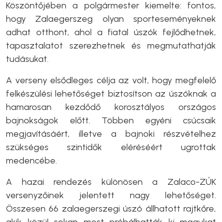
Köszöntőjében a polgármester kiemelte: fontos,
hogy Zalaegerszeg olyan sporteseményeknek
adhat otthont, ahol a fiatal úszók fejlődhetnek,
tapasztalatot szerezhetnek és megmutathatják
tudásukat.
A verseny elsődleges célja az volt, hogy megfelelő
felkészülési lehetőséget biztosítson az úszóknak a
hamarosan kezdődő korosztályos országos
bajnokságok előtt. Többen egyéni csúcsaik
megjavításáért, illetve a bajnoki részvételhez
szükséges szintidők eléréséért ugrottak
medencébe.
A hazai rendezés különösen a Zalaco-ZÚK
versenyzőinek jelentett nagy lehetőséget.
Összesen 66 zalaegerszegi úszó állhatott rajtkőre,