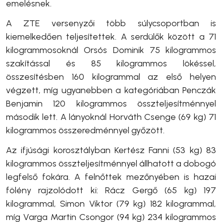
emelésnek.
A ZTE versenyzői több súlycsoportban is
kiemelkedően teljesítettek. A serdülők között a 71
kilogrammosoknál Orsós Dominik 75 kilogrammos
szakítással és 85 kilogrammos lökéssel,
összesítésben 160 kilogrammal az első helyen
végzett, míg ugyanebben a kategóriában Penczák
Benjamin 120 kilogrammos összteljesítménnyel
második lett. A lányoknál Horváth Csenge (69 kg) 71
kilogrammos összeredménnyel győzött.
Az ifjúsági korosztályban Kertész Fanni (53 kg) 83
kilogrammos összteljesítménnyel állhatott a dobogó
legfelső fokára. A felnőttek mezőnyében is hazai
fölény rajzolódott ki: Rácz Gergő (65 kg) 197
kilogrammal, Simon Viktor (79 kg) 182 kilogrammal,
míg Varga Martin Csongor (94 kg) 234 kilogrammos