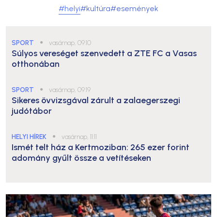
#helyi
#kultúra
#események
SPORT
●
vasárnap, 09:10
Súlyos vereséget szenvedett a ZTE FC a Vasas
otthonában
SPORT
●
vasárnap, 09:19
Sikeres övvizsgával zárult a zalaegerszegi
judótábor
HELYI HÍREK
●
vasárnap, 11:11
Ismét telt ház a Kertmoziban: 265 ezer forint
adomány gyűlt össze a vetítéseken