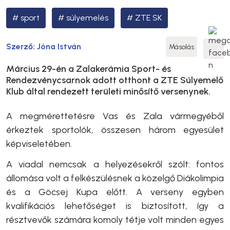
sport
súlyemelés
ZTE SK
Szerző:
Jóna István
Másolás
Március 29-én a Zalakerámia Sport- és
Rendezvénycsarnok adott otthont a ZTE Súlyemelő
Klub által rendezett területi minősítő versenynek.
A megmérettetésre Vas és Zala vármegyéből
érkeztek sportolók, összesen három egyesület
képviseletében.
A viadal nemcsak a helyezésekről szólt: fontos
állomása volt a felkészülésnek a közelgő Diákolimpia
és a Göcsej Kupa előtt. A verseny egyben
kvalifikációs lehetőséget is biztosított, így a
résztvevők számára komoly tétje volt minden egyes