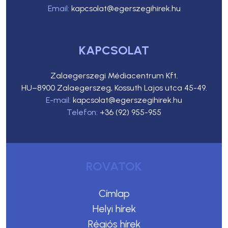
Email:
kapcsolat@egerszegihirek.hu
KAPCSOLAT
Zalaegerszegi Médiacentrum Kft.
HU–8900 Zalaegerszeg, Kossuth Lajos utca 45-49.
E-mail:
kapcsolat@egerszegihirek.hu
Telefon:
+36 (92) 955-955
ROVATOK
Címlap
Helyi hírek
Régiós hírek