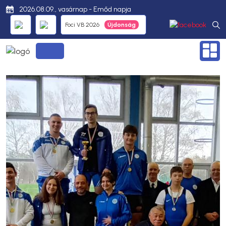
2026.08.09., vasárnap - Emőd napja
Foci VB 2026