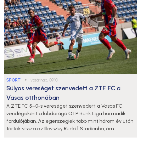
SPORT
●
vasárnap, 09:10
Súlyos vereséget szenvedett a ZTE FC a
Vasas otthonában
A ZTE FC 5–0-s vereséget szenvedett a Vasas FC
vendégeként a labdarúgó OTP Bank Liga harmadik
fordulójában. Az egerszegiek több mint három év után
tértek vissza az Illovszky Rudolf Stadionba, ám ...