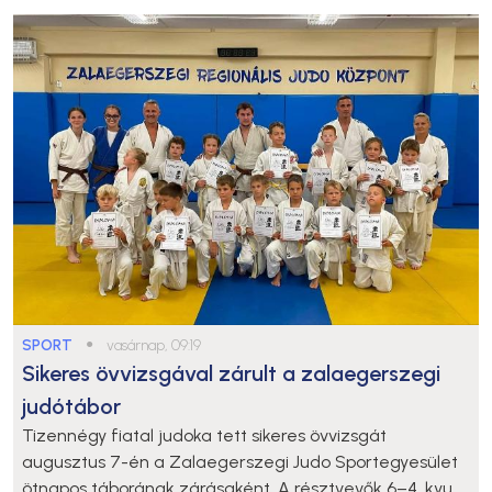
SPORT
●
vasárnap, 09:19
Sikeres övvizsgával zárult a zalaegerszegi
judótábor
Tizennégy fiatal judoka tett sikeres övvizsgát
augusztus 7-én a Zalaegerszegi Judo Sportegyesület
ötnapos táborának zárásaként. A résztvevők 6–4. kyu