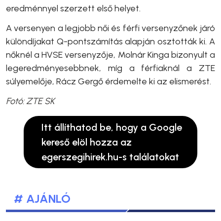
eredménnyel szerzett első helyet.
A versenyen a legjobb női és férfi versenyzőnek járó
különdíjakat Q-pontszámítás alapján osztották ki. A
nőknél a HVSE versenyzője, Molnár Kinga bizonyult a
legeredményesebbnek, míg a férfiaknál a ZTE
súlyemelője, Rácz Gergő érdemelte ki az elismerést.
Fotó: ZTE SK
Itt állíthatod be, hogy a Google
kereső elöl hozza az
egerszegihirek.hu-s találatokat
# AJÁNLÓ