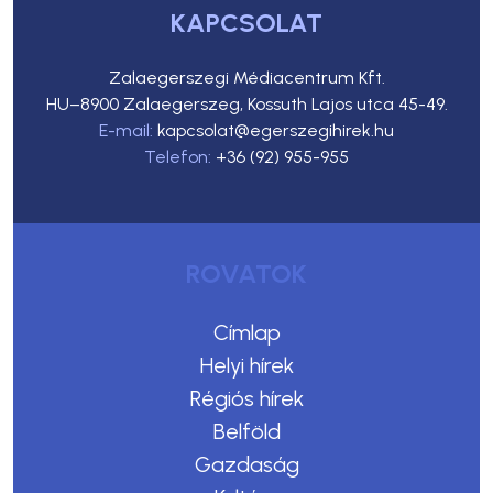
KAPCSOLAT
Zalaegerszegi Médiacentrum Kft.
HU–8900 Zalaegerszeg, Kossuth Lajos utca 45-49.
E-mail:
kapcsolat@egerszegihirek.hu
Telefon:
+36 (92) 955-955
ROVATOK
Címlap
Helyi hírek
Régiós hírek
Belföld
Gazdaság