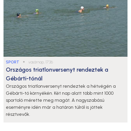
SPORT
●
vasárnap, 17:36
Országos triatlonversenyt rendeztek a
Gébárti-tónál
Országos triatlonversenyt rendeztek a hétvégén a
Gébárti-tó környékén. Két nap alatt több mint 1000
sportoló mérette meg magát. A nagyszabású
eseményre idén már a határon túlról is jöttek
résztvevők.