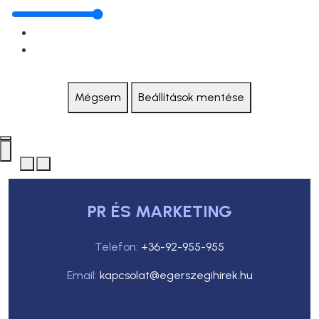
Mégsem
Beállítások mentése
PR ÉS MARKETING
Telefon:
+36-92-955-955
Email:
kapcsolat@egerszegihirek.hu