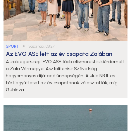
SPORT
●
vasárnap, 08:27
Az EVO ASE lett az év csapata Zalában
A zalaegerszegi EVO ASE több elismerést is kiérdemelt
a Zala Vármegyei Asztalitenisz Szövetség
hagyományos díjátadó ünnepségén. A klub NB II-es
férfiegyüttesét az év csapatának választották, míg
Gubicza ...