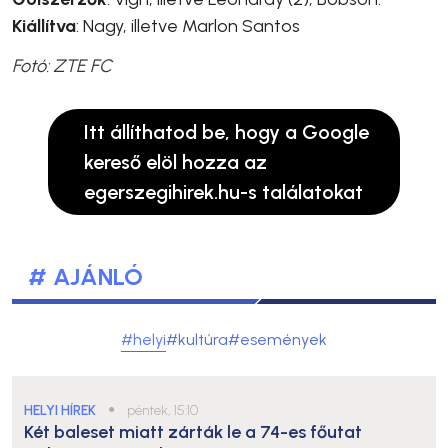
Kiállítva
: Nagy, illetve Marlon Santos
Fotó: ZTE FC
Itt állíthatod be, hogy a Google
kereső elöl hozza az
egerszegihirek.hu-s találatokat
# AJÁNLÓ
#helyi
#kultúra
#események
HELYI HÍREK
●
péntek, 15:10
Két baleset miatt zárták le a 74-es főutat