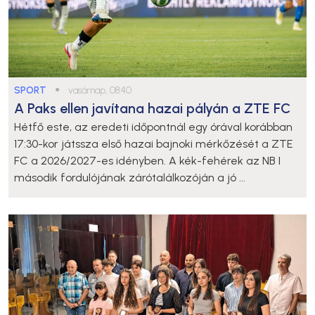
SPORT
●
vasárnap, 08:40
A Paks ellen javítana hazai pályán a ZTE FC
Hétfő este, az eredeti időpontnál egy órával korábban
17:30-kor játssza első hazai bajnoki mérkőzését a ZTE
FC a 2026/2027-es idényben. A kék-fehérek az NB I
második fordulójának zárótalálkozóján a jó ...