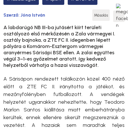
Szerző:
Jóna István
Másolás
A labdarúgó NB III-ba jutásért kiírt területi
osztályozó első mérkőzésén a Zala vármegyei I.
osztály bajnoka, a ZTE FC II. idegenben lépett
pályára a Komárom-Esztergom vármegyei
aranyérmes Sárisápi BSE ellen. A zalai együttes
végül 3–1-es győzelmet aratott, így kedvező
helyzetből várhatja a hazai visszavágót.
A Sárisápon rendezett találkozón közel 400 néző
előtt a ZTE FC II. irányította a játékot, és
mezőnyfölényben futballozott. A vendégek
helyzetét ugyanakkor nehezítette, hogy Teodoro
Marlon Santos kiállítása miatt emberhátrányba
kerültek, ennek ellenére sikerült megszerezniük a
vezetést. A hazaiak sem maradtak teljes