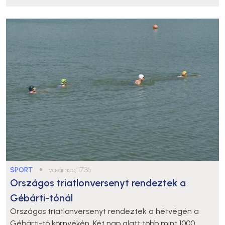
SPORT
●
vasárnap, 17:36
Országos triatlonversenyt rendeztek a
Gébárti-tónál
Országos triatlonversenyt rendeztek a hétvégén a
Gébárti-tó környékén. Két nap alatt több mint 1000