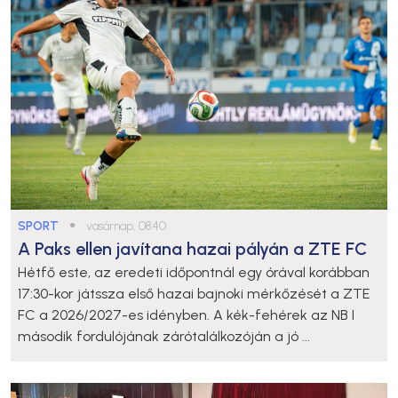
SPORT
●
vasárnap, 08:40
A Paks ellen javítana hazai pályán a ZTE FC
Hétfő este, az eredeti időpontnál egy órával korábban
17:30-kor játssza első hazai bajnoki mérkőzését a ZTE
FC a 2026/2027-es idényben. A kék-fehérek az NB I
második fordulójának zárótalálkozóján a jó ...