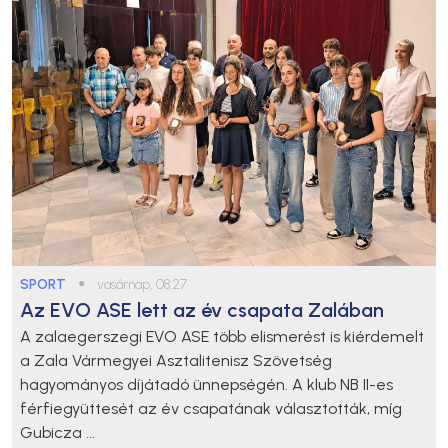
SPORT
●
vasárnap, 08:27
Az EVO ASE lett az év csapata Zalában
A zalaegerszegi EVO ASE több elismerést is kiérdemelt
a Zala Vármegyei Asztalitenisz Szövetség
hagyományos díjátadó ünnepségén. A klub NB II-es
férfiegyüttesét az év csapatának választották, míg
Gubicza ...