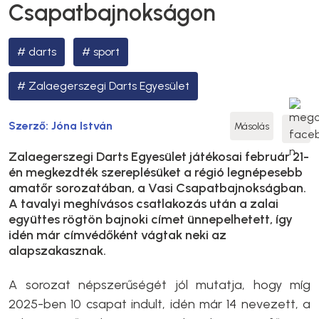
Csapatbajnokságon
darts
sport
Zalaegerszegi Darts Egyesület
Szerző:
Jóna István
Másolás
Zalaegerszegi Darts Egyesület játékosai február 21-
én megkezdték szereplésüket a régió legnépesebb
amatőr sorozatában, a Vasi Csapatbajnokságban.
A tavalyi meghívásos csatlakozás után a zalai
együttes rögtön bajnoki címet ünnepelhetett, így
idén már címvédőként vágtak neki az
alapszakasznak.
A sorozat népszerűségét jól mutatja, hogy míg
2025-ben 10 csapat indult, idén már 14 nevezett, a