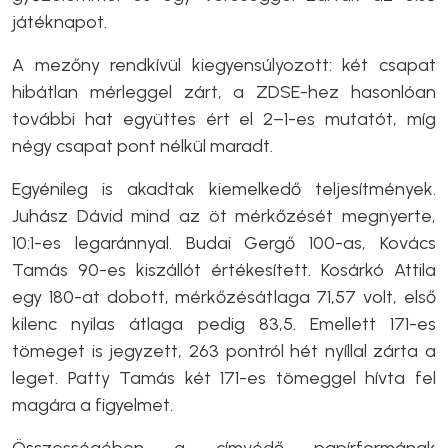
játéknapot.
A mezőny rendkívül kiegyensúlyozott: két csapat
hibátlan mérleggel zárt, a ZDSE-hez hasonlóan
további hat együttes ért el 2–1-es mutatót, míg
négy csapat pont nélkül maradt.
Egyénileg is akadtak kiemelkedő teljesítmények.
Juhász Dávid mind az öt mérkőzését megnyerte,
10:1-es legaránnyal. Budai Gergő 100-as, Kovács
Tamás 90-es kiszállót értékesített. Kosárkó Attila
egy 180-at dobott, mérkőzésátlaga 71,57 volt, első
kilenc nyilas átlaga pedig 83,5. Emellett 171-es
tömeget is jegyzett, 263 pontról hét nyíllal zárta a
leget. Patty Tamás két 171-es tömeggel hívta fel
magára a figyelmet.