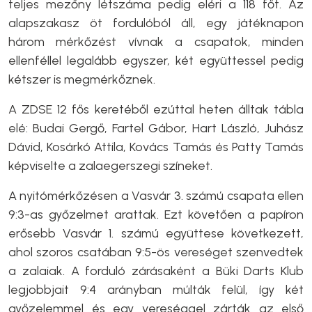
teljes mezőny létszáma pedig eléri a 118 főt. Az
alapszakasz öt fordulóból áll, egy játéknapon
három mérkőzést vívnak a csapatok, minden
ellenféllel legalább egyszer, két együttessel pedig
kétszer is megmérkőznek.
A ZDSE 12 fős keretéből ezúttal heten álltak tábla
elé: Budai Gergő, Fartel Gábor, Hart László, Juhász
Dávid, Kosárkó Attila, Kovács Tamás és Patty Tamás
képviselte a zalaegerszegi színeket.
A nyitómérkőzésen a Vasvár 3. számú csapata ellen
9:3-as győzelmet arattak. Ezt követően a papíron
erősebb Vasvár 1. számú együttese következett,
ahol szoros csatában 9:5-ös vereséget szenvedtek
a zalaiak. A forduló zárásaként a Büki Darts Klub
legjobbjait 9:4 arányban múlták felül, így két
győzelemmel és egy vereséggel zárták az első