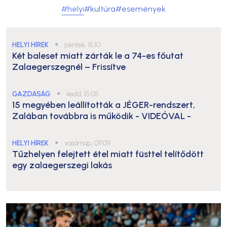
#helyi
#kultúra
#események
HELYI HÍREK
●
péntek, 15:10
Két baleset miatt zárták le a 74-es főutat
Zalaegerszegnél – Frissítve
GAZDASÁG
●
kedd, 15:05
15 megyében leállították a JÉGER-rendszert,
Zalában továbbra is működik
- VIDEÓVAL -
HELYI HÍREK
●
vasárnap, 09:09
Tűzhelyen felejtett étel miatt füsttel telítődött
egy zalaegerszegi lakás