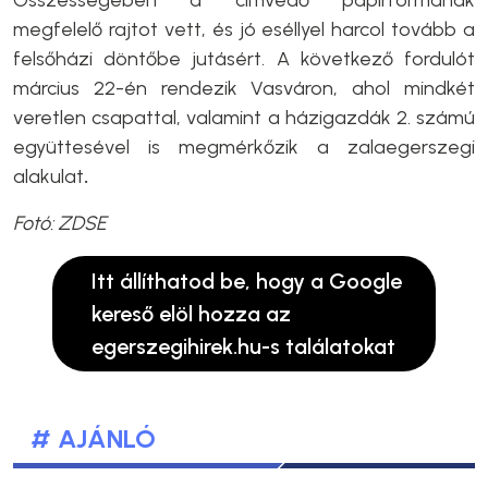
Összességében a címvédő papírformának
megfelelő rajtot vett, és jó eséllyel harcol tovább a
felsőházi döntőbe jutásért. A következő fordulót
március 22-én rendezik Vasváron, ahol mindkét
veretlen csapattal, valamint a házigazdák 2. számú
együttesével is megmérkőzik a zalaegerszegi
alakulat
.
Fotó: ZDSE
Itt állíthatod be, hogy a Google
kereső elöl hozza az
egerszegihirek.hu-s találatokat
# AJÁNLÓ