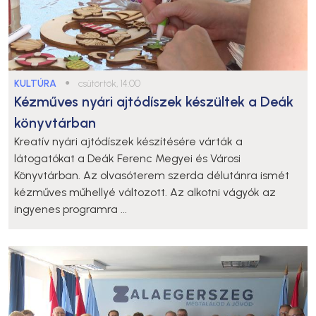
KULTÚRA
●
csütörtök, 14:00
Kézműves nyári ajtódíszek készültek a Deák
könyvtárban
Kreatív nyári ajtódíszek készítésére várták a
látogatókat a Deák Ferenc Megyei és Városi
Könyvtárban. Az olvasóterem szerda délutánra ismét
kézműves műhellyé változott. Az alkotni vágyók az
ingyenes programra ...