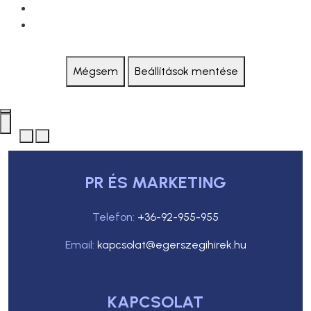
Mégsem
Beállítások mentése
PR ÉS MARKETING
Telefon:
+36-92-955-955
Email:
kapcsolat@egerszegihirek.hu
KAPCSOLAT