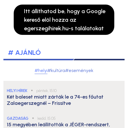
Itt állíthatod be, hogy a Google
kereső elöl hozza az
egerszegihirek.hu-s találatokat
# AJÁNLÓ
#helyi
#kultúra
#események
HELYI HÍREK
●
péntek, 15:10
Két baleset miatt zárták le a 74-es főutat
Zalaegerszegnél – Frissítve
GAZDASÁG
●
kedd, 15:05
15 megyében leállították a JÉGER-rendszert,