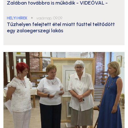
Zalában továbbra is működik
- VIDEÓVAL -
HELYI HÍREK
●
vasárnap, 09:09
Tűzhelyen felejtett étel miatt füsttel telítődött
egy zalaegerszegi lakás