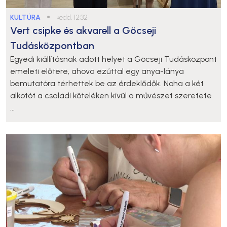
KULTÚRA
●
kedd, 12:32
Vert csipke és akvarell a Göcseji
Tudásközpontban
Egyedi kiállításnak adott helyet a Göcseji Tudásközpont
emeleti előtere, ahova ezúttal egy anya-lánya
bemutatóra térhettek be az érdeklődők. Noha a két
alkotót a családi köteléken kívül a művészet szeretete
...