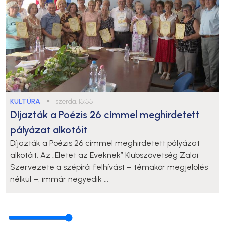
KULTÚRA
●
szerda, 15:55
Díjazták a Poézis 26 címmel meghirdetett
pályázat alkotóit
Díjazták a Poézis 26 címmel meghirdetett pályázat
alkotóit. Az „Életet az Éveknek” Klubszövetség Zalai
Szervezete a szépírói felhívást – témakör megjelölés
nélkül –, immár negyedik ...