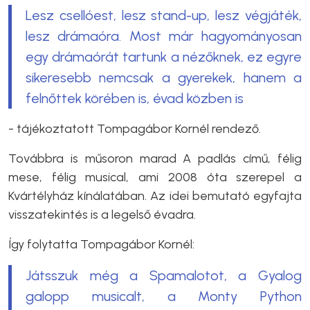
Lesz csellóest, lesz stand-up, lesz végjáték,
lesz drámaóra. Most már hagyományosan
egy drámaórát tartunk a nézőknek, ez egyre
sikeresebb nemcsak a gyerekek, hanem a
felnőttek körében is, évad közben is
- tájékoztatott Tompagábor Kornél rendező.
Továbbra is műsoron marad A padlás című, félig
mese, félig musical, ami 2008 óta szerepel a
Kvártélyház kínálatában. Az idei bemutató egyfajta
visszatekintés is a legelső évadra.
Így folytatta Tompagábor Kornél:
Játsszuk még a Spamalotot, a Gyalog
galopp musicalt, a Monty Python