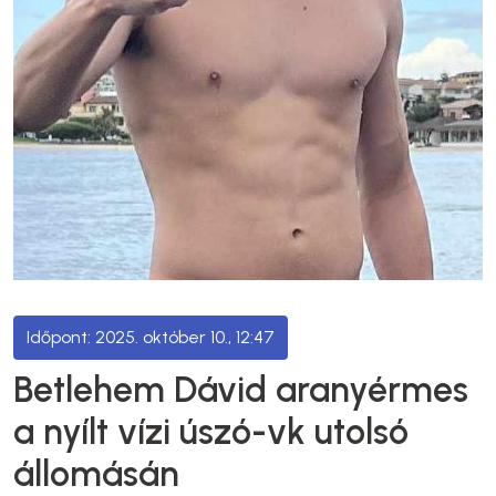
2025. október 10., 12:47
Betlehem Dávid aranyérmes
a nyílt vízi úszó-vk utolsó
állomásán