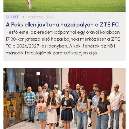
SPORT
●
vasárnap, 08:40
A Paks ellen javítana hazai pályán a ZTE FC
Hétfő este, az eredeti időpontnál egy órával korábban
17:30-kor játssza első hazai bajnoki mérkőzését a ZTE
FC a 2026/2027-es idényben. A kék-fehérek az NB I
második fordulójának zárótalálkozóján a jó ...