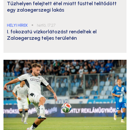
Tűzhelyen felejtett étel miatt füsttel telítődött
egy zalaegerszegi lakás
HELYI HÍREK
●
hétfő, 17:27
I. fokozatú vízkorlátozást rendeltek el
Zalaegerszeg teljes területén