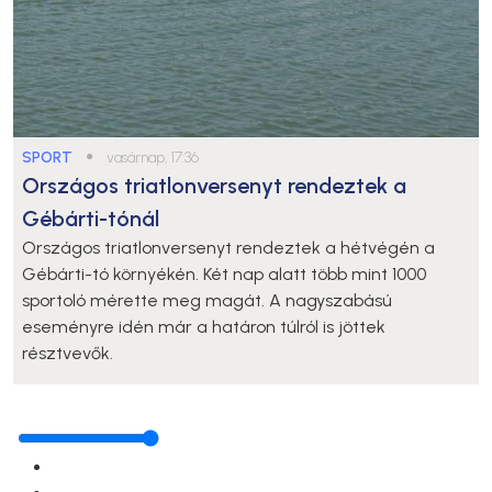
SPORT
●
vasárnap, 17:36
Országos triatlonversenyt rendeztek a
Gébárti-tónál
Országos triatlonversenyt rendeztek a hétvégén a
Gébárti-tó környékén. Két nap alatt több mint 1000
sportoló mérette meg magát. A nagyszabású
eseményre idén már a határon túlról is jöttek
résztvevők.