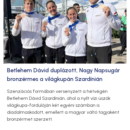
Betlehem Dávid duplázott, Nagy Napsugár
bronzérmes a világkupán Szardínián
Szenzációs formában versenyzett a hétvégén
Betlehem Dávid Szardínián, ahol a nyílt vízi úszók
világkupa-fordulóján két egyéni számban is
diadalmaskodott, emellett a magyar váltó tagjaként
bronzérmet szerzett.