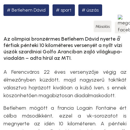
Betlehem Dávid
sport
úszás
Másolás
Az olimpiai bronzérmes Betlehem Dávid nyerte a
férfiak pénteki 10 kilométeres versenyét a nyílt vízi
úszók szardíniai Golfo Aranciban zajló világkupa-
viadalán – adta hírül az MTI.
A Ferencváros 22 éves versenyzője végig az
élmezőnyben küzdött, majd nagyszerű taktikát
választva hajrázott kiválóan a külső íven, s ennek
köszönhetően magabiztosan diadalmaskodott.
Betlehem mögött a francia Logain Fontaine ért
célba másodikként, ezzel a vk-sorozatot is
megnyerte az idén 10 kilométeren. A pénteki