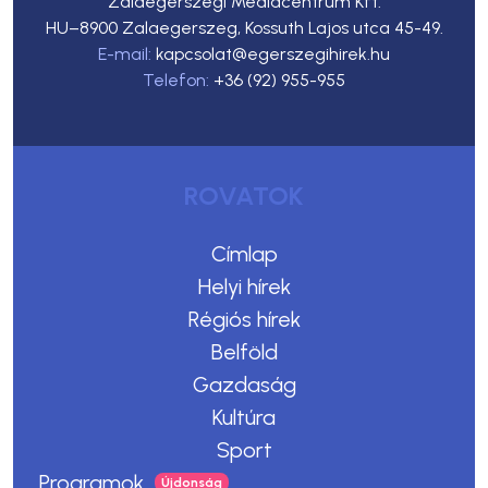
Zalaegerszegi Médiacentrum Kft.
HU–8900 Zalaegerszeg, Kossuth Lajos utca 45-49.
E-mail:
kapcsolat@egerszegihirek.hu
Telefon:
+36 (92) 955-955
ROVATOK
Címlap
Helyi hírek
Régiós hírek
Belföld
Gazdaság
Kultúra
Sport
Programok