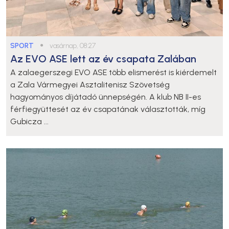
SPORT
●
vasárnap, 08:27
Az EVO ASE lett az év csapata Zalában
A zalaegerszegi EVO ASE több elismerést is kiérdemelt
a Zala Vármegyei Asztalitenisz Szövetség
hagyományos díjátadó ünnepségén. A klub NB II-es
férfiegyüttesét az év csapatának választották, míg
Gubicza ...