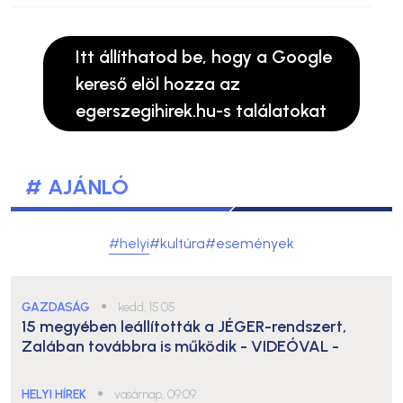
Itt állíthatod be, hogy a Google
kereső elöl hozza az
egerszegihirek.hu-s találatokat
# AJÁNLÓ
#helyi
#kultúra
#események
GAZDASÁG
●
kedd, 15:05
15 megyében leállították a JÉGER-rendszert,
Zalában továbbra is működik
- VIDEÓVAL -
HELYI HÍREK
●
vasárnap, 09:09