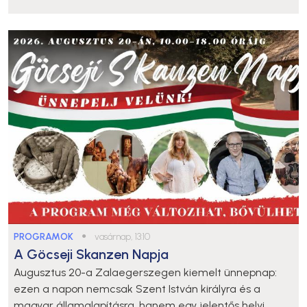
PROGRAMOK
●
vasárnap, 13:10
A Göcseji Skanzen Napja
Augusztus 20-a Zalaegerszegen kiemelt ünnepnap:
ezen a napon nemcsak Szent István királyra és a
magyar államalapításra, hanem egy jelentős helyi