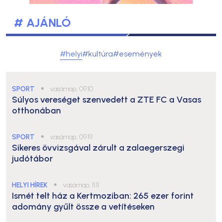
# AJÁNLÓ
#helyi
#kultúra
#események
SPORT
●
vasárnap, 09:10
Súlyos vereséget szenvedett a ZTE FC a Vasas
otthonában
SPORT
●
vasárnap, 09:19
Sikeres övvizsgával zárult a zalaegerszegi
judótábor
HELYI HÍREK
●
vasárnap, 11:11
Ismét telt ház a Kertmoziban: 265 ezer forint
adomány gyűlt össze a vetítéseken