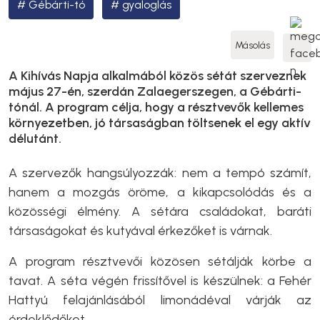
Gébárti-tó
gyaloglás
Másolás
A Kihívás Napja alkalmából közös sétát szerveznek
május 27-én, szerdán Zalaegerszegen, a Gébárti-
tónál. A program célja, hogy a résztvevők kellemes
környezetben, jó társaságban töltsenek el egy aktív
délutánt.
A szervezők hangsúlyozzák: nem a tempó számít,
hanem a mozgás öröme, a kikapcsolódás és a
közösségi élmény. A sétára családokat, baráti
társaságokat és kutyával érkezőket is várnak.
A program résztvevői közösen sétálják körbe a
tavat. A séta végén frissítővel is készülnek: a Fehér
Hattyú felajánlásából limonádéval várják az
érdeklődőket.