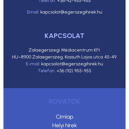
Telefon:
+36-92-955-955
Email:
kapcsolat@egerszegihirek.hu
KAPCSOLAT
Zalaegerszegi Médiacentrum Kft.
HU–8900 Zalaegerszeg, Kossuth Lajos utca 45-49.
E-mail:
kapcsolat@egerszegihirek.hu
Telefon:
+36 (92) 955-955
ROVATOK
Címlap
Helyi hírek