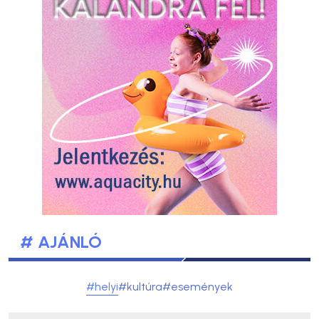
# AJÁNLÓ
#helyi
#kultúra
#események