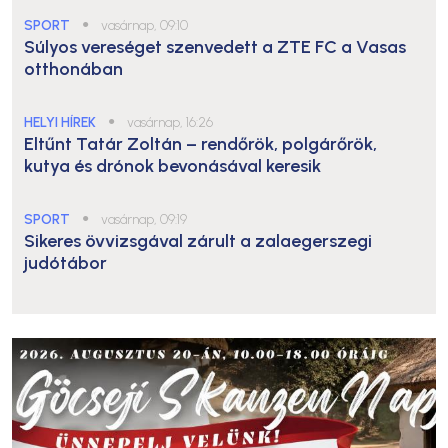
SPORT
●
vasárnap, 09:10
Súlyos vereséget szenvedett a ZTE FC a Vasas
otthonában
HELYI HÍREK
●
vasárnap, 16:26
Eltűnt Tatár Zoltán – rendőrök, polgárőrök,
kutya és drónok bevonásával keresik
SPORT
●
vasárnap, 09:19
Sikeres övvizsgával zárult a zalaegerszegi
judótábor