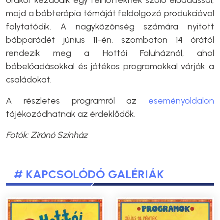
órakor kezdődik egy felnőtteknek szóló előadással,
majd a bábterápia témáját feldolgozó produkcióval
folytatódik. A nagyközönség számára nyitott
bábparádét június 11-én, szombaton 14 órától
rendezik meg a Hottói Faluháznál, ahol
bábelőadásokkal és játékos programokkal várják a
családokat.
A részletes programról az
eseményoldalon
tájékozódhatnak az érdeklődők.
Fotók: Ziránó Színház
# KAPCSOLÓDÓ GALÉRIÁK