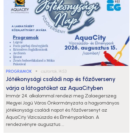
PROGRAMOK
●
csütörtök, 14:53
Jótékonysági családi nap és főzőverseny
várja a látogatókat az AquaCityben
Immár 24. alkalommal rendezi meg Zalaegerszeg
Megyei Jogú Város Önkormányzata a hagyományos
jótékonysági családi napot és főzőversenyt az
AquaCity Vízicsúszda és Élményparkban. A
rendezvényre augusztus ...