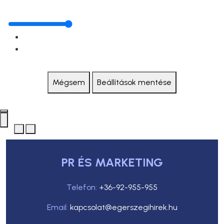
Mégsem
Beállítások mentése
PR ÉS MARKETING
Telefon:
+36-92-955-955
Email:
kapcsolat@egerszegihirek.hu