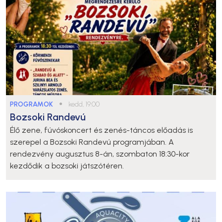
PROGRAMOK
●
kedd, 19:00
Bozsoki Randevú
Élő zene, fúvóskoncert és zenés-táncos előadás is
szerepel a Bozsoki Randevú programjában. A
rendezvény augusztus 8-án, szombaton 18:30-kor
kezdődik a bozsoki játszótéren.