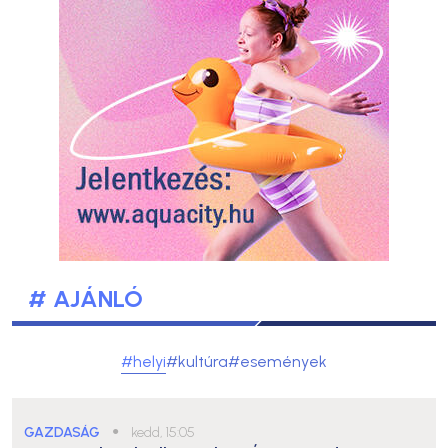
# AJÁNLÓ
#helyi
#kultúra
#események
GAZDASÁG
●
kedd, 15:05