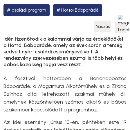
családi program
Hottói Bábparádé
Másolás
Idén tizenötödik alkalommal várja az érdeklődőket
a Hottói Bábparádé, amely az évek során a térség
kedvelt nyári családi eseményévé vált. A
rendezvény szervezésében ezúttal is több helyi és
bábos közösség tagja vesz részt.
A fesztivál hátterében a Banándobozos
Bábparádé, a Magamura Alkotóműhely és a Ziránó
Színház által létrehozott szakmai műhely áll,
amelynek köszönhetően számos alkotó és bábos
szakember kapcsolódott a programhoz.
Az idei esemény június 10-én, pénteken este 19