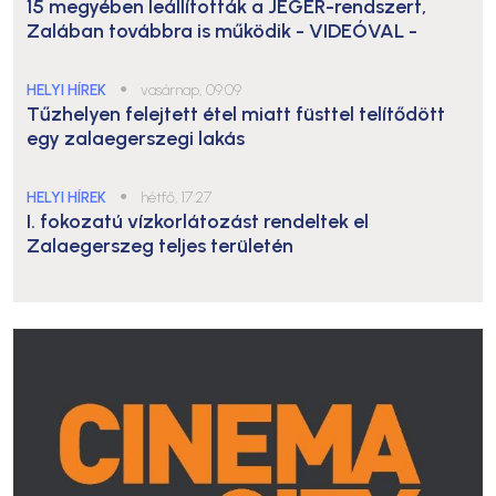
15 megyében leállították a JÉGER-rendszert,
Zalában továbbra is működik
- VIDEÓVAL -
HELYI HÍREK
●
vasárnap, 09:09
Tűzhelyen felejtett étel miatt füsttel telítődött
egy zalaegerszegi lakás
HELYI HÍREK
●
hétfő, 17:27
I. fokozatú vízkorlátozást rendeltek el
Zalaegerszeg teljes területén