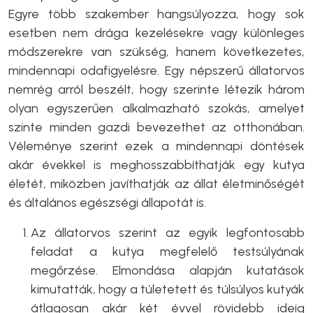
Egyre több szakember hangsúlyozza, hogy sok
esetben nem drága kezelésekre vagy különleges
módszerekre van szükség, hanem következetes,
mindennapi odafigyelésre. Egy népszerű állatorvos
nemrég arról beszélt, hogy szerinte létezik három
olyan egyszerűen alkalmazható szokás, amelyet
szinte minden gazdi bevezethet az otthonában.
Véleménye szerint ezek a mindennapi döntések
akár évekkel is meghosszabbíthatják egy kutya
életét, miközben javíthatják az állat életminőségét
és általános egészségi állapotát is.
Az állatorvos szerint az egyik legfontosabb
feladat a kutya megfelelő testsúlyának
megőrzése. Elmondása alapján kutatások
kimutatták, hogy a túletetett és túlsúlyos kutyák
átlagosan akár két évvel rövidebb ideig