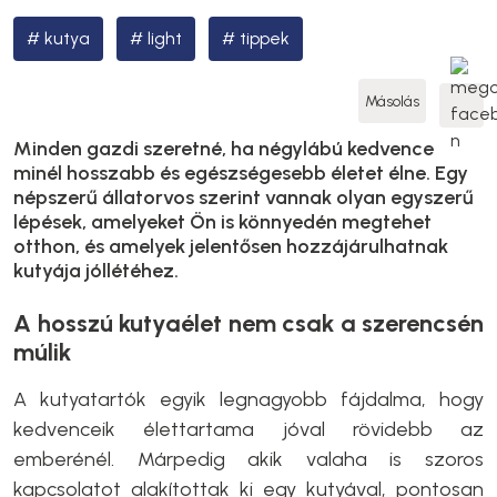
kutya
light
tippek
Másolás
Minden gazdi szeretné, ha négylábú kedvence
minél hosszabb és egészségesebb életet élne. Egy
népszerű állatorvos szerint vannak olyan egyszerű
lépések, amelyeket Ön is könnyedén megtehet
otthon, és amelyek jelentősen hozzájárulhatnak
kutyája jóllétéhez.
A hosszú kutyaélet nem csak a szerencsén
múlik
A kutyatartók egyik legnagyobb fájdalma, hogy
kedvenceik élettartama jóval rövidebb az
emberénél. Márpedig akik valaha is szoros
kapcsolatot alakítottak ki egy kutyával, pontosan