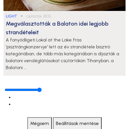
LIGHT
●
csütörtök, 18:05
Megválasztották a Balaton idei legjobb
strandételeit
A fonyódligeti Lokal at the Lake friss
'pisztrángkonzervje' lett az év strandétele bisztró
kategóriában, de több más kategóriában is díjazták a
balatoni vendéglátósokat csütörtökön Tihanyban, a
Balatoni ...
Mégsem
Beállítások mentése