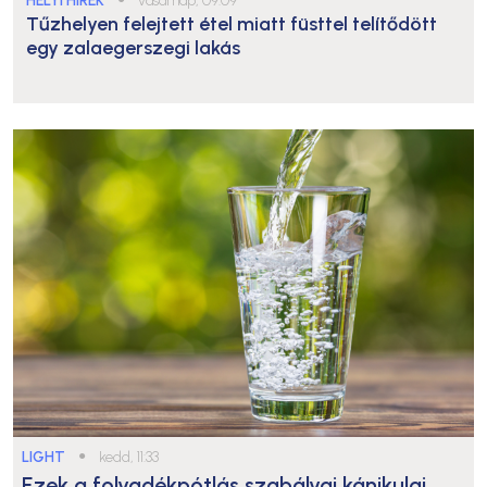
HELYI HÍREK
vasárnap, 09:09
Tűzhelyen felejtett étel miatt füsttel telítődött
egy zalaegerszegi lakás
LIGHT
●
kedd, 11:33
Ezek a folyadékpótlás szabályai kánikulai