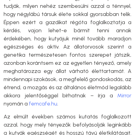
tudják, milyen nehéz szembesülni azzal a ténnyel,
hogy négylábú társuk élete sokkal gyorsabban telik.
Éppen ezért a gazdikat régóta foglalkoztatja a
kérdés, vajon lehet-e bármit tenni annak
érdekében, hogy kutyájuk minél tovább maradjon
egészséges és aktív. Az állatorvosok szerint a
genetika természetesen fontos szerepet játszik,
azonban korántsem ez az egyetlen tényező, amely
meghatározza egy állat várható élettartamát. A
mindennapi szokások, a megfelelő gondoskodás, az
étrend, a mozgás és az általános életmód legalább
akkora jelentőséggel bírhatnak – írja a
Mirror
nyomán a
femcafe.hu
.
Az elmúlt években számos kutatás foglalkozott
azzal, hogy mely tényezők befolyásolják leginkább
a kutyák egészségét és hosszú távú életkilátásait.