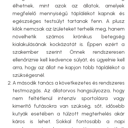
élhetnek, mint azok az állatok, amelyek
megfelelő mennyiségű táplálékot kapnak és
egészséges testsúlyt tartanak fenn. A plusz
kilók nemcsak az ízületeket terhelik meg, hanem
növelhetik számos krónikus betegség
kialakulásának kockázatát is. Éppen ezért a
szakember szerint Önnek rendszeresen
ellenőriznie kell kedvence súlyát, és ügyelnie kell
arra, hogy az állat ne kapjon több táplálékot a
szükségesnél.
A második tanács a következetes és rendszeres
testmozgás. Az állatorvos hangsúlyozza, hogy
nem feltétlenül intenzív sportolásra vagy
kimerítő futásokra van szükség, sőt, idősebb
kutyák esetében a túlzott megterhelés akár
káros is lehet. Sokkal fontosabb a napi