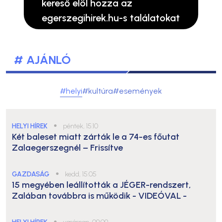
kereső elöl hozza az
egerszegihirek.hu-s találatokat
# AJÁNLÓ
#helyi
#kultúra
#események
HELYI HÍREK
●
péntek, 15:10
Két baleset miatt zárták le a 74-es főutat
Zalaegerszegnél – Frissítve
GAZDASÁG
●
kedd, 15:05
15 megyében leállították a JÉGER-rendszert,
Zalában továbbra is működik
- VIDEÓVAL -
●