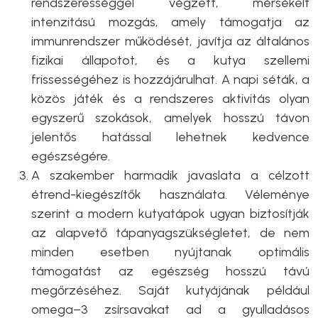
rendszerességgel végzett, mérsékelt
intenzitású mozgás, amely támogatja az
immunrendszer működését, javítja az általános
fizikai állapotot, és a kutya szellemi
frissességéhez is hozzájárulhat. A napi séták, a
közös játék és a rendszeres aktivitás olyan
egyszerű szokások, amelyek hosszú távon
jelentős hatással lehetnek kedvence
egészségére.
A szakember harmadik javaslata a célzott
étrend-kiegészítők használata. Véleménye
szerint a modern kutyatápok ugyan biztosítják
az alapvető tápanyagszükségletet, de nem
minden esetben nyújtanak optimális
támogatást az egészség hosszú távú
megőrzéséhez. Saját kutyájának például
omega–3 zsírsavakat ad a gyulladásos