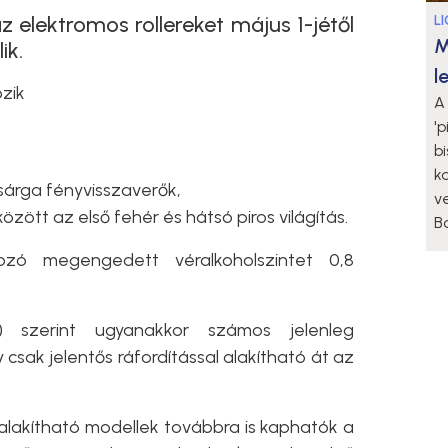
elektromos rollereket május 1-jétől
L
M
ik.
l
ozik
A 
'
b
k
t sárga fényvisszaverők,
v
között az első fehér és hátsó piros világítás.
Ba
kozó megengedett véralkoholszintet 0,8
 szerint ugyanakkor számos jelenleg
csak jelentős ráfordítással alakítható át az
talakítható modellek továbbra is kaphatók a