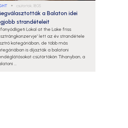
IGHT
●
csütörtök, 18:05
egválasztották a Balaton idei
egjobb strandételeit
fonyódligeti Lokal at the Lake friss
pisztrángkonzervje' lett az év strandétele
isztró kategóriában, de több más
ategóriában is díjazták a balatoni
endéglátósokat csütörtökön Tihanyban, a
latoni ...