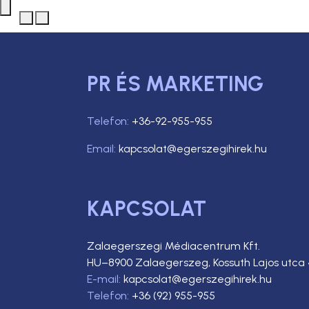
PR ÉS MARKETING
Telefon:
+36-92-955-955
Email:
kapcsolat@egerszegihirek.hu
KAPCSOLAT
Zalaegerszegi Médiacentrum Kft.
HU–8900 Zalaegerszeg, Kossuth Lajos utca 
E-mail:
kapcsolat@egerszegihirek.hu
Telefon:
+36 (92) 955-955