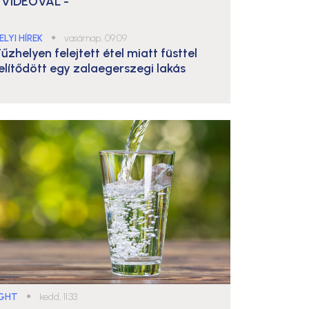
 VIDEÓVAL -
ELYI HÍREK
●
vasárnap, 09:09
űzhelyen felejtett étel miatt füsttel
elítődött egy zalaegerszegi lakás
IGHT
●
kedd, 11:33