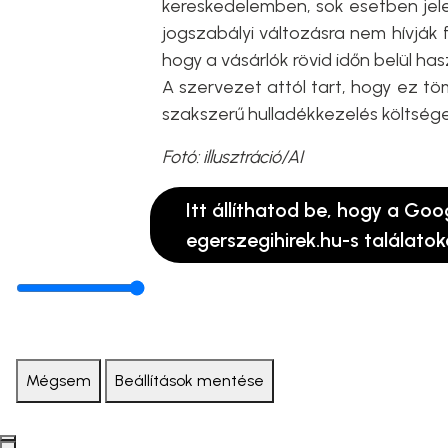
kereskedelemben, sok esetben jel
jogszabályi változásra nem hívják f
hogy a vásárlók rövid időn belül h
A szervezet attól tart, hogy ez t
szakszerű hulladékkezelés költsége
Fotó: illusztráció/AI
Itt állíthatod be, hogy a Goo
egerszegihirek.hu-s találatok
Mégsem
Beállítások mentése