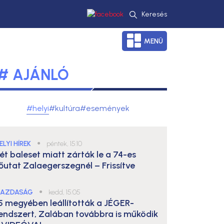
Keresés
MENÜ
# AJÁNLÓ
#helyi
#kultúra
#események
ELYI HÍREK
●
péntek, 15:10
ét baleset miatt zárták le a 74-es
őutat Zalaegerszegnél – Frissítve
AZDASÁG
●
kedd, 15:05
5 megyében leállították a JÉGER-
endszert, Zalában továbbra is működik