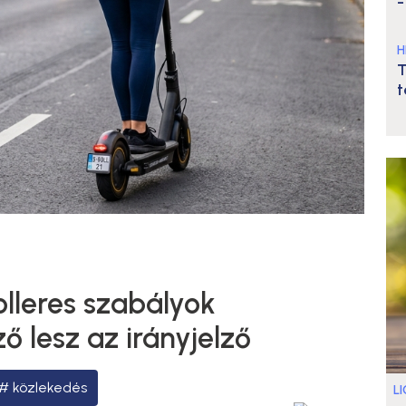
-
H
T
t
lleres szabályok
ő lesz az irányjelző
közlekedés
L