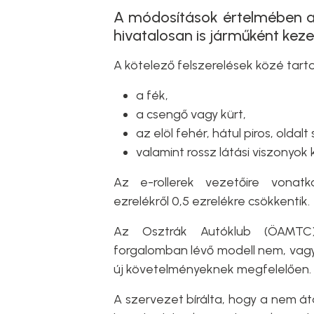
A módosítások értelmében az 
hivatalosan is járműként kezel
A kötelező felszerelések közé tart
a fék,
a csengő vagy kürt,
az elöl fehér, hátul piros, oldal
valamint rossz látási viszonyok 
Az e-rollerek vezetőire vonat
ezrelékről 0,5 ezrelékre csökkentik.
Az Osztrák Autóklub (ÖAMTC)
forgalomban lévő modell nem, vagy 
új követelményeknek megfelelően.
A szervezet bírálta, hogy a nem á