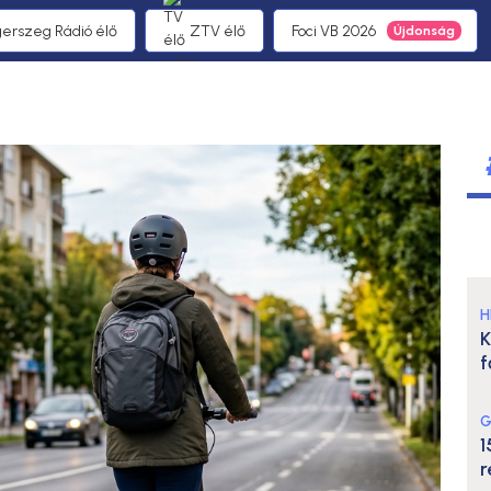
gerszeg Rádió élő
ZTV élő
Foci VB 2026
H
K
f
G
1
r