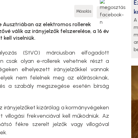
E
k
Másolás
A
e Ausztriában az elektromos rollerek
m
é válik az irányjelzők felszerelése, a 16 év
m
kell viselniük.
a
be
lyozás (StVO) márciusban elfogadott
 csak olyan e-rollerek vehetnek részt a
geken elhelyezett irányjelzőkkel vannak
melyek nem felelnek meg az előírásoknak,
, és a szabály megszegése esetén bírság
 az irányjelzőket kizárólag a kormányvégeken
 villogási frekvenciával kell működniük. Az
átsó fékre szerelt jelzők vagy villogóval
ek.