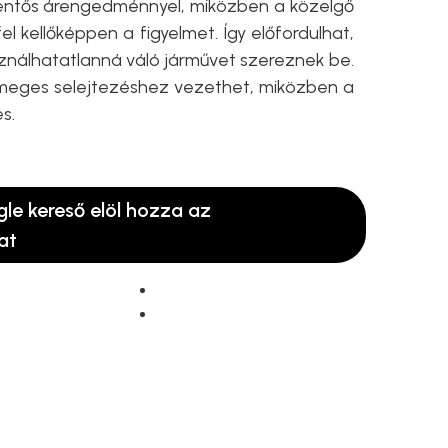
entős árengedménnyel, miközben a közelgő
el kellőképpen a figyelmet. Így előfordulhat,
asználhatatlanná váló járművet szereznek be.
ömeges selejtezéshez vezethet, miközben a
s.
gle kereső elöl hozza az
at