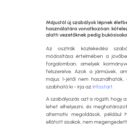
Májustól új szabályok lépnek életb
használatára vonatkozóan: kötelezőv
alatti vezetőknek pedig bukósisakot 
Az osztrák közlekedési szabá
módosítása értelmében a jövőben
forgalomban, amelyek kormányvé
felszerelve. Azok a járművek, a
május 1-jétől nem használhatók
szabható ki - írja az
Infostart
.
A szabályozás azt is rögzíti, hogy
lehet elhelyezni, és meghatározott
alternatív megoldások, például h
ellátott sisakok, nem megengedett