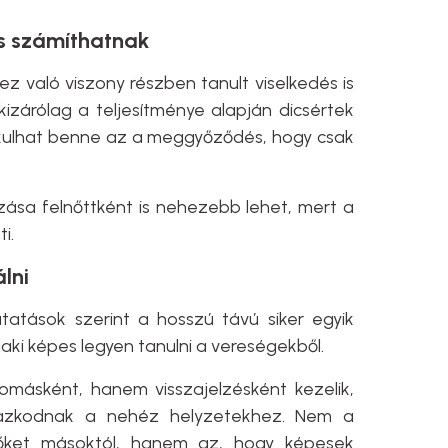
is számíthatnak
z való viszony részben tanult viselkedés is
kizárólag a teljesítménye alapján dicsértek
akulhat benne az a meggyőződés, hogy csak
zása felnőttként is nehezebb lehet, mert a
i.
álni
tatások szerint a hosszú távú siker egyik
aki képes legyen tanulni a vereségekből.
omásként, hanem visszajelzésként kezelik,
mazkodnak a nehéz helyzetekhez. Nem a
 őket másoktól, hanem az, hogy képesek