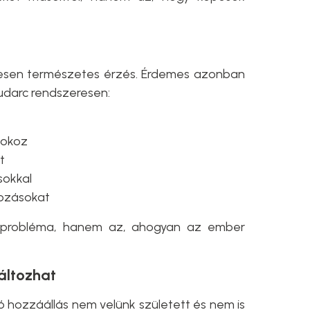
ljesen természetes érzés. Érdemes azonban
udarc rendszeresen:
 okoz
t
sokkal
ozásokat
 probléma, hanem az, ahogyan az ember
áltozhat
ló hozzáállás nem velünk született és nem is