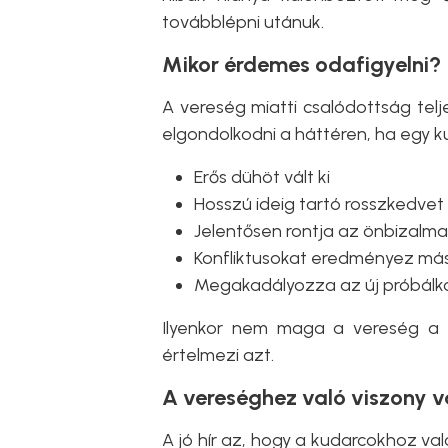
továbblépni utánuk.
Mikor érdemes odafigyelni?
A vereség miatti csalódottság te
elgondolkodni a háttéren, ha egy k
Erős dühöt vált ki
Hosszú ideig tartó rosszkedvet
Jelentősen rontja az önbizalma
Konfliktusokat eredményez má
Megakadályozza az új próbálk
Ilyenkor nem maga a vereség a
értelmezi azt.
A vereséghez való viszony v
A jó hír az, hogy a kudarcokhoz va