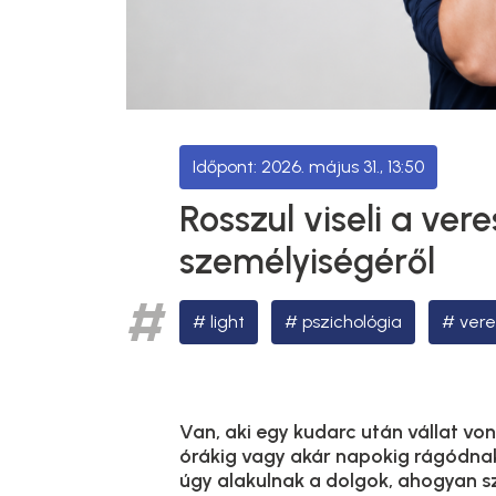
2026. május 31., 13:50
Rosszul viseli a vere
személyiségéről
light
pszichológia
ver
Van, aki egy kudarc után vállat vo
órákig vagy akár napokig rágódnak
úgy alakulnak a dolgok, ahogyan sz