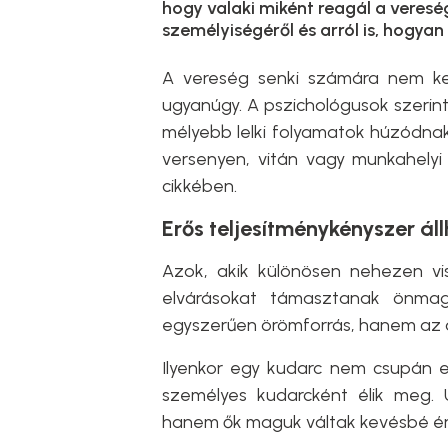
hogy valaki miként reagál a vereség
személyiségéről és arról is, hogyan
A vereség senki számára nem ke
ugyanúgy. A pszichológusok szerin
mélyebb lelki folyamatok húzódna
versenyen, vitán vagy munkahely
cikkében.
Erős teljesítménykényszer ál
Azok, akik különösen nehezen vi
elvárásokat támasztanak önma
egyszerűen örömforrás, hanem az ö
Ilyenkor egy kudarc nem csupán eg
személyes kudarcként élik meg. 
hanem ők maguk váltak kevésbé ér