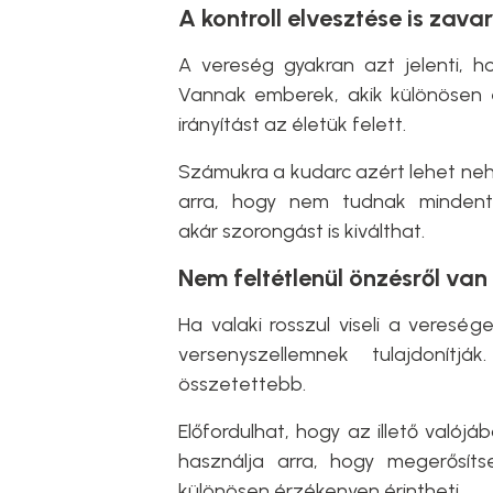
A kontroll elvesztése is zava
A vereség gyakran azt jelenti, ho
Vannak emberek, akik különösen e
irányítást az életük felett.
Számukra a kudarc azért lehet neh
arra, hogy nem tudnak mindent k
akár szorongást is kiválthat.
Nem feltétlenül önzésről van
Ha valaki rosszul viseli a veresé
versenyszellemnek tulajdonít
összetettebb.
Előfordulhat, hogy az illető való
használja arra, hogy megerősíts
különösen érzékenyen érintheti.