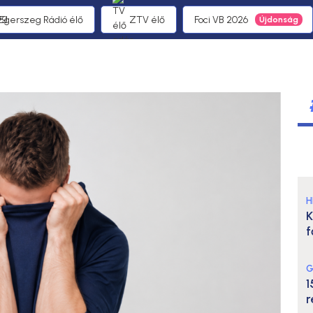
 Egerszeg Rádió élő
ZTV élő
Foci VB 2026
H
K
f
G
1
r