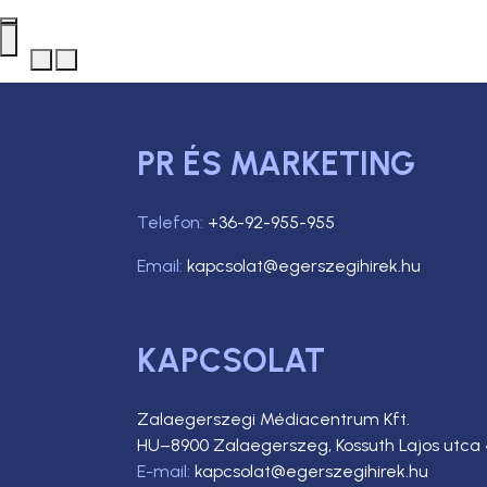
PR ÉS MARKETING
Telefon:
+36-92-955-955
Email:
kapcsolat@egerszegihirek.hu
KAPCSOLAT
Zalaegerszegi Médiacentrum Kft.
HU–8900 Zalaegerszeg, Kossuth Lajos utca 
E-mail:
kapcsolat@egerszegihirek.hu