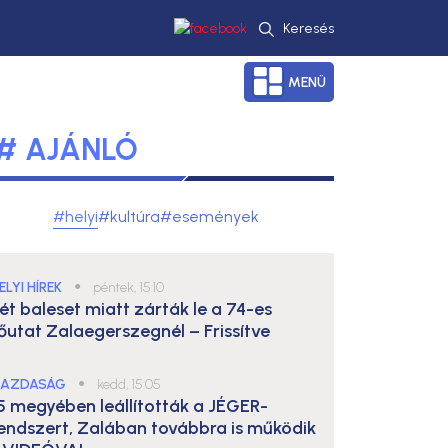
Keresés
MENÜ
# AJÁNLÓ
#helyi
#kultúra
#események
ELYI HÍREK
●
péntek, 15:10
ét baleset miatt zárták le a 74-es
őutat Zalaegerszegnél – Frissítve
AZDASÁG
●
kedd, 15:05
5 megyében leállították a JÉGER-
endszert, Zalában továbbra is működik