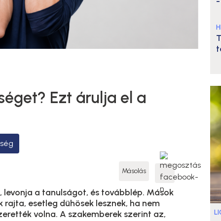
-
H
T
t
séget? Ezt árulja el a
eség
Másolás
n, levonja a tanulságot, és továbblép. Mások
 rajta, esetleg dühösek lesznek, ha nem
L
erették volna. A szakemberek szerint az,