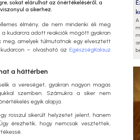
E
re, sokat elárulhat az önértékeléséről, a
 viszonyul a sikerhez.
k
A
llemes élmény, de nem mindenki éli meg
m
t a kudarcra adott reakciók mögött gyakran
m
k meg, amelyek túlmutatnak egy elvesztett
a
i kudarcon – olvasható az
EgészségKalauz
be
lhat a háttérben
selik a vereséget, gyakran nagyon magas
gukkal szemben. Számukra a siker nem
nértékelés egyik alapja.
y rosszul sikerült helyzetet jelent, hanem
Úgy érezhetik, hogy nemcsak vesztettek,
tékessé.