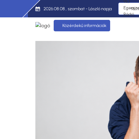
2026.08.08., szombat - László napja
95,1
Közérdekű információk