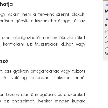
rhatja
L
M
gy valami nem a terveink szerint alakult.
l
rősen igénylik a kiszámíthatóságot és az
A 
'
b
ezen feldolgozható, mert emlékezteti őket
k
ontrollálni. Ez frusztrációt, dühöt vagy
v
Ba
 szó
get, azt gyakran arroganciának vagy túlzott
ják. A valóság azonban sokszor ennél
jában bizonytalan önmagában, és a sikereket
e az önbizalmát. Ilyenkor minden kudarc