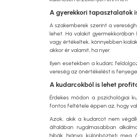
A gyerekkori tapasztalatok 
A szakemberek szerint a vereséghe
lehet. Ha valakit gyermekkorában 
vagy értékeltek, könnyebben kial
akkor ér valamit, ha nyer.
Ilyen esetekben a kudarc feldolgo
vereség az önértékelést is fenyeget
A kudarcokból is lehet profit
Érdekes módon a pszichológiai ku
fontos feltétele éppen az, hogy val
Azok, akik a kudarcot nem végáll
általában rugalmasabban alkal
hibák hiánya különbözteti meg