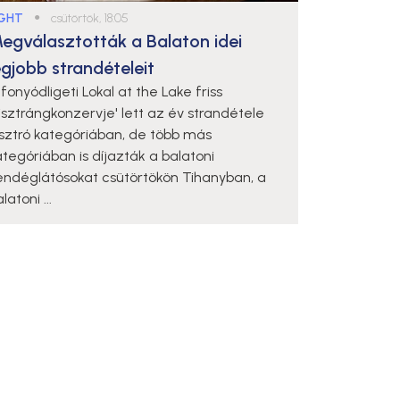
IGHT
●
csütörtök, 18:05
egválasztották a Balaton idei
egjobb strandételeit
fonyódligeti Lokal at the Lake friss
pisztrángkonzervje' lett az év strandétele
isztró kategóriában, de több más
ategóriában is díjazták a balatoni
endéglátósokat csütörtökön Tihanyban, a
latoni ...