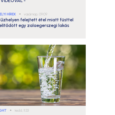
 VIDEÓVAL -
ELYI HÍREK
●
vasárnap, 09:09
űzhelyen felejtett étel miatt füsttel
elítődött egy zalaegerszegi lakás
IGHT
●
kedd, 11:33