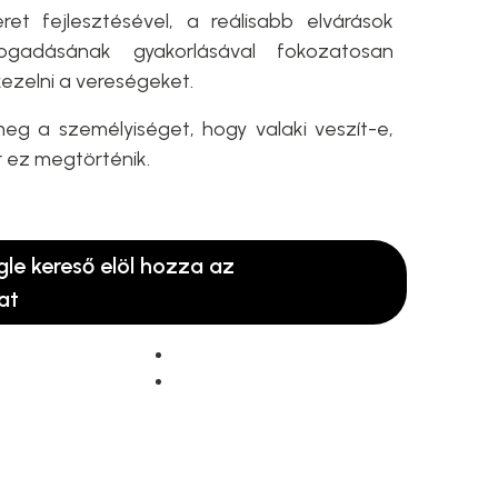
et fejlesztésével, a reálisabb elvárások
ogadásának gyakorlásával fokozatosan
zelni a vereségeket.
g a személyiséget, hogy valaki veszít-e,
r ez megtörténik.
gle kereső elöl hozza az
at