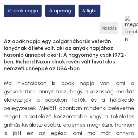
apák napja
apaság
light
Másolás
Az apák napja egy polgárháborús veterán
lányának ötlete volt, aki az anyák napjához
hasonló ünnepet akart. A hagyomány csak 1972-
ben, Richard Nixon elnök révén vált hivatalos
nemzeti ünneppé az USA-ban.
Ma hivatalosan is apák napja van, ami a
gyakorlatban annyit tesz, hogy a közösségi médiát
elárasztják a babakori fotók és a hálálkodó
bejegyzések. Mielőtt azonban mindenki belevetné
magát a kötelező köszöntésbe vagy a tökéletes
grillhús kiválasztásába, érdemes megnézni, honnan
is jött ez az egész, ami ma már annyira