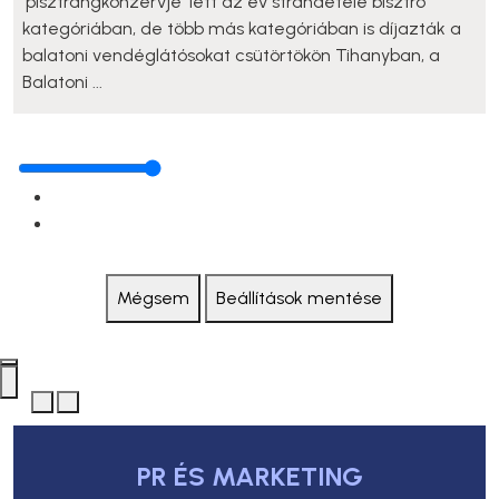
'pisztrángkonzervje' lett az év strandétele bisztró
kategóriában, de több más kategóriában is díjazták a
balatoni vendéglátósokat csütörtökön Tihanyban, a
Balatoni ...
Mégsem
Beállítások mentése
PR ÉS MARKETING