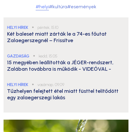
#helyi
#kultúra
#események
HELYI HÍREK
●
péntek, 15:10
Két baleset miatt zárták le a 74-es főutat
Zalaegerszegnél – Frissítve
GAZDASÁG
●
kedd, 15:05
15 megyében leállították a JÉGER-rendszert,
Zalában továbbra is működik
- VIDEÓVAL -
HELYI HÍREK
●
vasárnap, 09:09
Tűzhelyen felejtett étel miatt füsttel telítődött
egy zalaegerszegi lakás