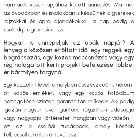
harmadik vasárnapjához kötött ünneplés. Ma már
az óvodákban és iskolákban is készülnek a gyerekek
rajzokkal és apró ajándékokkal, a nap pedig a
családi programokról szól.
Hogyan is ünnepeljük az apák napját? A
lényeg a közösen eltöltött idő: egy reggeli, egy
bográcsozás, egy közös meccsnézés vagy egy
rég halogatott kerti projekt befejezése többet
ér bármilyen tárgynál.
Egy kézzel írt levél, amelyben összeszedünk három-
öt közös emléket, vagy egy közös fotóalbum
nézegetése szintén garantáltan működik. Aki pedig
igazán nagyot akar gurítani, rögzítheti édesapja
vagy nagyapja történeteit hangban vagy videón –
ez az a családi tudásbank, amely később
felbecsülhetetlen értékű lesz.