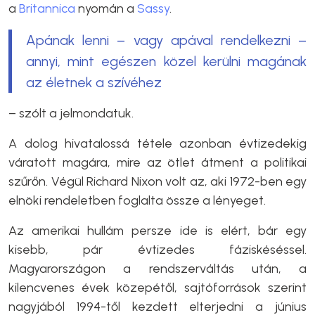
a
Britannica
nyomán a
Sassy
.
Apának lenni – vagy apával rendelkezni –
annyi, mint egészen közel kerülni magának
az életnek a szívéhez
– szólt a jelmondatuk.
A dolog hivatalossá tétele azonban évtizedekig
váratott magára, mire az ötlet átment a politikai
szűrőn. Végül Richard Nixon volt az, aki 1972-ben egy
elnöki rendeletben foglalta össze a lényeget.
Az amerikai hullám persze ide is elért, bár egy
kisebb, pár évtizedes fáziskéséssel.
Magyarországon a rendszerváltás után, a
kilencvenes évek közepétől, sajtóforrások szerint
nagyjából 1994-től kezdett elterjedni a június