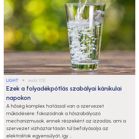
LIGHT
●
kedd, 11:33
Ezek a folyadékpótlás szabályai kánikulai
napokon
A hőség komplex hatással van a szervezet
működésére: fokozódnak a hőszabályozó
mechanizmusok, ennek részeként az izzadás, ami a
szervezet vízháztartásán túl befolyásolja az
elektrolitok egyensúlyát, így ...