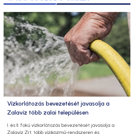
Vízkorlátozás bevezetését javasolja a
Zalavíz több zalai településen
I. és II. fokú vízkorlátozás bevezetését javasolja a
Zalavíz Zrt. több víziközmű-rendszeren és