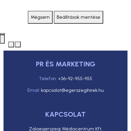
Mégsem
Beállítások mentése
PR ÉS MARKETING
Telefon:
+36-92-955-955
Email:
kapcsolat@egerszegihirek.hu
KAPCSOLAT
Zalaegerszegi Médiacentrum Kft.