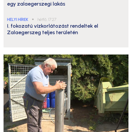
egy zalaegerszegi lakás
HELYI HÍREK
●
hétfő, 17:27
I. fokozatú vízkorlátozást rendeltek el
Zalaegerszeg teljes területén