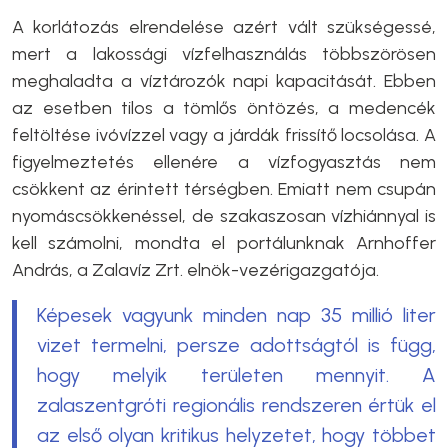
A korlátozás elrendelése azért vált szükségessé,
mert a lakossági vízfelhasználás többszörösen
meghaladta a víztározók napi kapacitását. Ebben
az esetben tilos a tömlős öntözés, a medencék
feltöltése ivóvízzel vagy a járdák frissítő locsolása. A
figyelmeztetés ellenére a vízfogyasztás nem
csökkent az érintett térségben. Emiatt nem csupán
nyomáscsökkenéssel, de szakaszosan vízhiánnyal is
kell számolni, mondta el portálunknak Arnhoffer
András, a Zalavíz Zrt. elnök-vezérigazgatója.
Képesek vagyunk minden nap 35 millió liter
vizet termelni, persze adottságtól is függ,
hogy melyik területen mennyit. A
zalaszentgróti regionális rendszeren értük el
az első olyan kritikus helyzetet, hogy többet