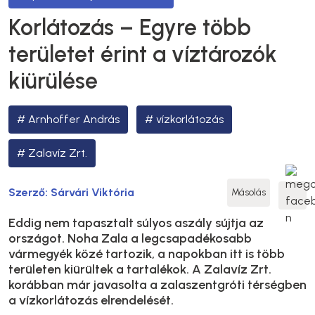
Korlátozás – Egyre több
területet érint a víztározók
kiürülése
Arnhoffer András
vízkorlátozás
Zalavíz Zrt.
Szerző:
Sárvári Viktória
Másolás
Eddig nem tapasztalt súlyos aszály sújtja az
országot. Noha Zala a legcsapadékosabb
vármegyék közé tartozik, a napokban itt is több
területen kiürültek a tartalékok. A Zalavíz Zrt.
korábban már javasolta a zalaszentgróti térségben
a vízkorlátozás elrendelését.