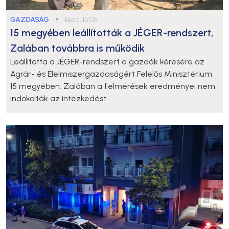
GAZDASÁG
●
kedd, 15:05
15 megyében leállították a JÉGER-rendszert,
Zalában továbbra is működik
Leállította a JÉGER-rendszert a gazdák kérésére az
Agrár- és Élelmiszergazdaságért Felelős Minisztérium
15 megyében. Zalában a felmérések eredményei nem
indokolták az intézkedést.