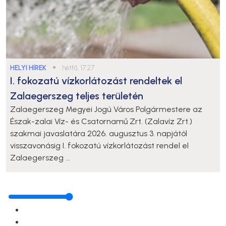
HELYI HÍREK
●
hétfő, 17:27
I. fokozatú vízkorlátozást rendeltek el
Zalaegerszeg teljes területén
Zalaegerszeg Megyei Jogú Város Polgármestere az
Észak-zalai Víz- és Csatornamű Zrt. (Zalavíz Zrt.)
szakmai javaslatára 2026. augusztus 3. napjától
visszavonásig I. fokozatú vízkorlátozást rendel el
Zalaegerszeg ...