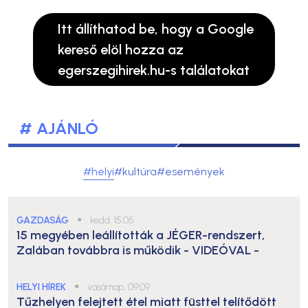
Itt állíthatod be, hogy a Google
kereső elöl hozza az
egerszegihirek.hu-s találatokat
# AJÁNLÓ
#helyi
#kultúra
#események
GAZDASÁG
●
kedd, 15:05
15 megyében leállították a JÉGER-rendszert,
Zalában továbbra is működik
- VIDEÓVAL -
HELYI HÍREK
●
vasárnap, 09:09
Tűzhelyen felejtett étel miatt füsttel telítődött