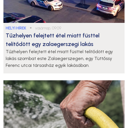
HELYI HÍREK
●
vasárnap, 09:09
Tűzhelyen felejtett étel miatt füsttel
telítődött egy zalaegerszegi lakás
Tűzhelyen felejtett étel miatt füsttel telítődött egy
lakás szombat este Zalaegerszegen, egy Tüttőssy
Ferenc utcai társasház egyik lakásában.