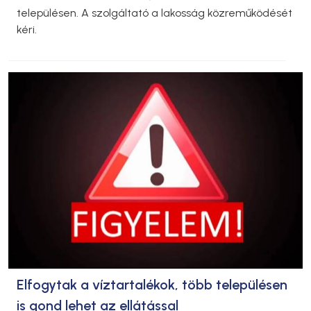
településen. A szolgáltató a lakosság közreműködését
kéri.
Elfogytak a víztartalékok, több településen
is gond lehet az ellátással