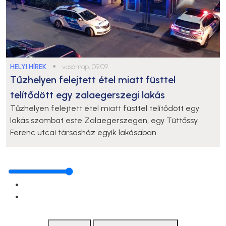
HELYI HÍREK
●
vasárnap, 09:09
Tűzhelyen felejtett étel miatt füsttel
telítődött egy zalaegerszegi lakás
Tűzhelyen felejtett étel miatt füsttel telítődött egy
lakás szombat este Zalaegerszegen, egy Tüttőssy
Ferenc utcai társasház egyik lakásában.