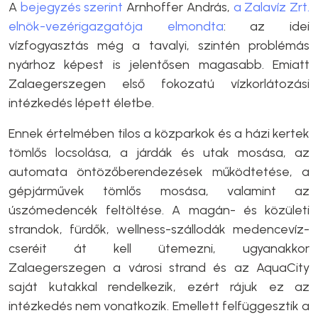
A
bejegyzés szerint
Arnhoffer András,
a Zalavíz Zrt.
elnök-vezérigazgatója elmondta
: az idei
vízfogyasztás még a tavalyi, szintén problémás
nyárhoz képest is jelentősen magasabb. Emiatt
Zalaegerszegen első fokozatú vízkorlátozási
intézkedés lépett életbe.
Ennek értelmében tilos a közparkok és a házi kertek
tömlős locsolása, a járdák és utak mosása, az
automata öntözőberendezések működtetése, a
gépjárművek tömlős mosása, valamint az
úszómedencék feltöltése. A magán- és közületi
strandok, fürdők, wellness-szállodák medencevíz-
cseréit át kell ütemezni, ugyanakkor
Zalaegerszegen a városi strand és az AquaCity
saját kutakkal rendelkezik, ezért rájuk ez az
intézkedés nem vonatkozik. Emellett felfüggesztik a