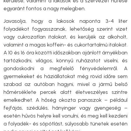
kerülése, valamint a lakások és a szervezet hűtése
egyaránt fontos a nagy melegben.
Javasolja, hogy a lakosok naponta 3-4 liter
folyadékot fogyasszanak, lehetőség szerint vizet
vagy cukrozatlan italokat, és kerüljék az alkoholt,
valamint a magas koffein- és cukortartalmú italokat.
A 10 és 16 óra közötti időszakban ajánlott árnyékban
tartózkodni, világos, könnyű ruházatot viselni, és
gondoskodni a megfelelő fényvédelemről. A
gyermekeket és háziállatokat még rövid időre sem
szabad az autóban hagyni, mivel a jármű belső
hőmérséklete percek alatt életveszélyes szintre
emelkedhet. A hőség okozta panaszok – például
fejfájás, szédülés, hányinger vagy gyengeség –
esetén hűvös helyre kell vonulni, és meg kell kezdeni
a folyadék- és sópótlást, súlyosabb tünetek esetén