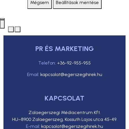
Mégsem
Beállítások mentése
PR ÉS MARKETING
Telefon:
+36-92-955-955
Email:
kapcsolat@egerszegihirek.hu
KAPCSOLAT
Zalaegerszegi Médiacentrum Kft.
HU–8900 Zalaegerszeg, Kossuth Lajos utca 45-49.
E-mail:
kapcsolat@egerszegihirek.hu