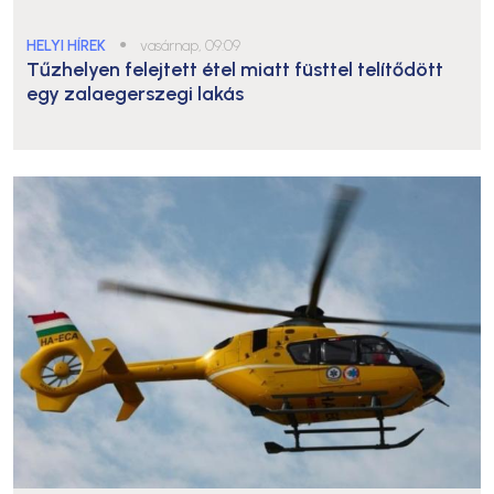
HELYI HÍREK
●
vasárnap, 09:09
Tűzhelyen felejtett étel miatt füsttel telítődött
egy zalaegerszegi lakás