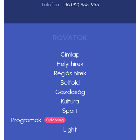
Telefon:
+36 (92) 955-955
ROVATOK
Címlap
Helyi hírek
Régiós hírek
Belföld
Gazdaság
Kultúra
Sport
Programok
Light