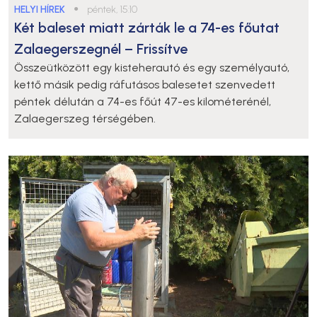
HELYI HÍREK
●
péntek, 15:10
Két baleset miatt zárták le a 74-es főutat
Zalaegerszegnél – Frissítve
Összeütközött egy kisteherautó és egy személyautó,
kettő másik pedig ráfutásos balesetet szenvedett
péntek délután a 74-es főút 47-es kilométerénél,
Zalaegerszeg térségében.