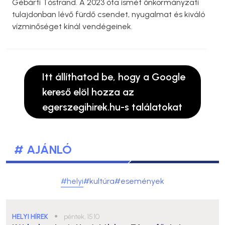
Gébárti Tóstrand. A 2023 óta ismét önkormányzati
tulajdonban lévő fürdő csendet, nyugalmat és kiváló
vízminőséget kínál vendégeinek.
Itt állíthatod be, hogy a Google
kereső elöl hozza az
egerszegihirek.hu-s találatokat
# AJÁNLÓ
#helyi
#kultúra
#események
HELYI HÍREK
●
péntek, 15:10