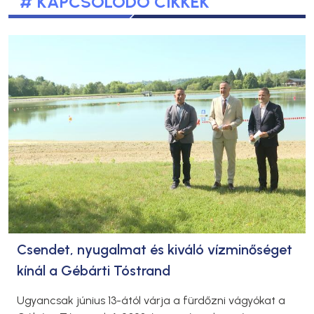
# KAPCSOLÓDÓ CIKKEK
Csendet, nyugalmat és kiváló vízminőséget
kínál a Gébárti Tóstrand
Ugyancsak június 13-ától várja a fürdőzni vágyókat a