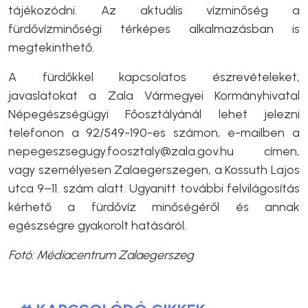
tájékozódni. Az aktuális vízminőség a
fürdővízminőségi térképes alkalmazásban is
megtekinthető.
A fürdőkkel kapcsolatos észrevételeket,
javaslatokat a Zala Vármegyei Kormányhivatal
Népegészségügyi Főosztályánál lehet jelezni
telefonon a 92/549-190-es számon, e-mailben a
nepegeszsegugy.foosztaly@zala.gov.hu
címen,
vagy személyesen Zalaegerszegen, a Kossuth Lajos
utca 9–11. szám alatt. Ugyanitt további felvilágosítás
kérhető a fürdővíz minőségéről és annak
egészségre gyakorolt hatásáról.
Fotó: Médiacentrum Zalaegerszeg