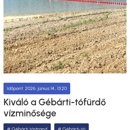
2026. június 14., 13:20
Kiváló a Gébárti-tófürdő
vízminősége
Gébárti tóstrand
Gébárti-tó