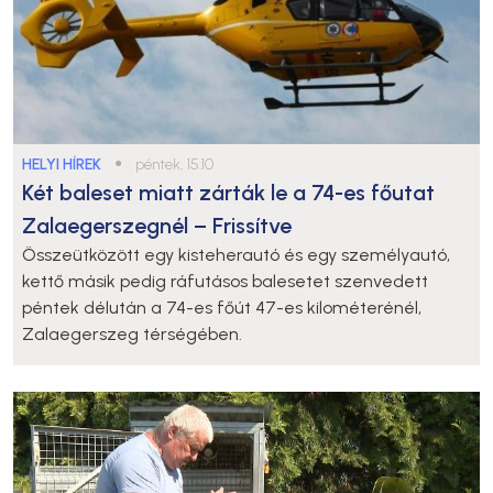
HELYI HÍREK
●
péntek, 15:10
Két baleset miatt zárták le a 74-es főutat
Zalaegerszegnél – Frissítve
Összeütközött egy kisteherautó és egy személyautó,
kettő másik pedig ráfutásos balesetet szenvedett
péntek délután a 74-es főút 47-es kilométerénél,
Zalaegerszeg térségében.