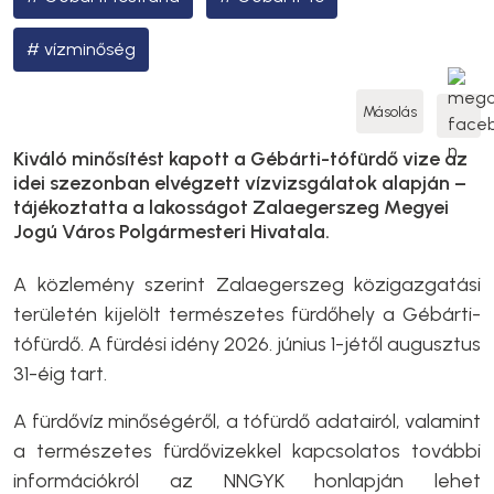
vízminőség
Másolás
Kiváló minősítést kapott a Gébárti-tófürdő vize az
idei szezonban elvégzett vízvizsgálatok alapján –
tájékoztatta a lakosságot Zalaegerszeg Megyei
Jogú Város Polgármesteri Hivatala.
A közlemény szerint Zalaegerszeg közigazgatási
területén kijelölt természetes fürdőhely a Gébárti-
tófürdő. A fürdési idény 2026. június 1-jétől augusztus
31-éig tart.
A fürdővíz minőségéről, a tófürdő adatairól, valamint
a természetes fürdővizekkel kapcsolatos további
információkról az NNGYK honlapján lehet