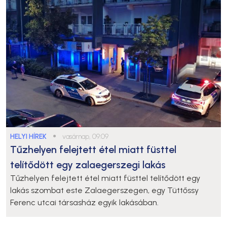
HELYI HÍREK
●
vasárnap, 09:09
Tűzhelyen felejtett étel miatt füsttel
telítődött egy zalaegerszegi lakás
Tűzhelyen felejtett étel miatt füsttel telítődött egy
lakás szombat este Zalaegerszegen, egy Tüttőssy
Ferenc utcai társasház egyik lakásában.