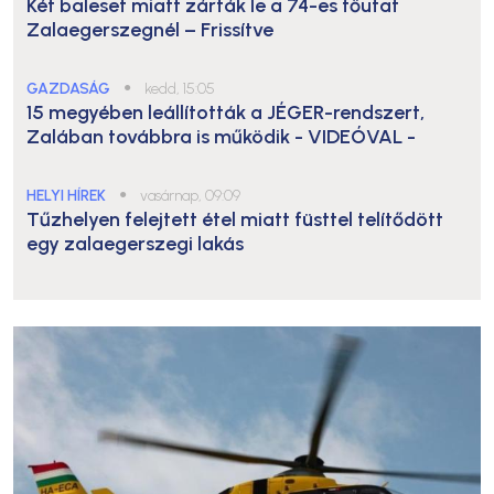
Két baleset miatt zárták le a 74-es főutat
Zalaegerszegnél – Frissítve
GAZDASÁG
●
kedd, 15:05
15 megyében leállították a JÉGER-rendszert,
Zalában továbbra is működik
- VIDEÓVAL -
HELYI HÍREK
●
vasárnap, 09:09
Tűzhelyen felejtett étel miatt füsttel telítődött
egy zalaegerszegi lakás