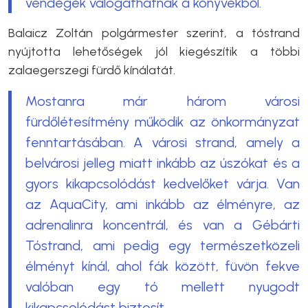
vendégek válogathatnak a könyvekből.
Balaicz Zoltán polgármester szerint, a tóstrand
nyújtotta lehetőségek jól kiegészítik a többi
zalaegerszegi fürdő kínálatát.
Mostanra már három városi
fürdőlétesítmény működik az önkormányzat
fenntartásában. A városi strand, amely a
belvárosi jelleg miatt inkább az úszókat és a
gyors kikapcsolódást kedvelőket várja. Van
az AquaCity, ami inkább az élményre, az
adrenalinra koncentrál, és van a Gébárti
Tóstrand, ami pedig egy természetközeli
élményt kínál, ahol fák között, füvön fekve
valóban egy tó mellett nyugodt
kikapcsolódást biztosít.