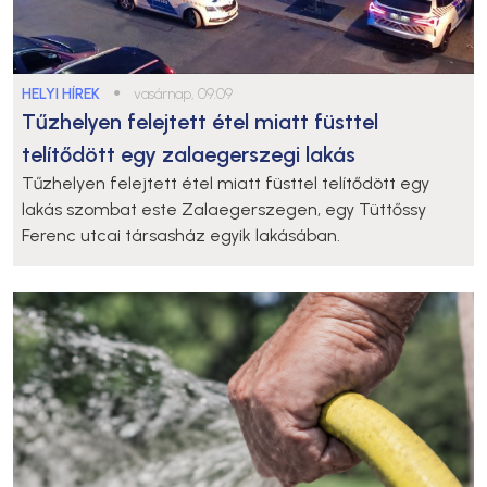
HELYI HÍREK
●
vasárnap, 09:09
Tűzhelyen felejtett étel miatt füsttel
telítődött egy zalaegerszegi lakás
Tűzhelyen felejtett étel miatt füsttel telítődött egy
lakás szombat este Zalaegerszegen, egy Tüttőssy
Ferenc utcai társasház egyik lakásában.