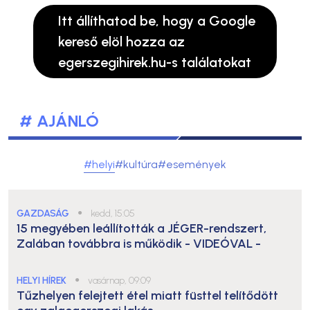
Itt állíthatod be, hogy a Google
kereső elöl hozza az
egerszegihirek.hu-s találatokat
# AJÁNLÓ
#helyi
#kultúra
#események
GAZDASÁG
●
kedd, 15:05
15 megyében leállították a JÉGER-rendszert,
Zalában továbbra is működik
- VIDEÓVAL -
HELYI HÍREK
●
vasárnap, 09:09
Tűzhelyen felejtett étel miatt füsttel telítődött