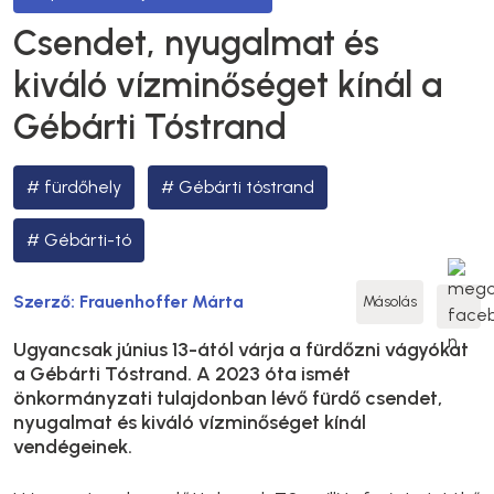
Csendet, nyugalmat és
kiváló vízminőséget kínál a
Gébárti Tóstrand
fürdőhely
Gébárti tóstrand
Gébárti-tó
Szerző:
Frauenhoffer Márta
Másolás
Ugyancsak június 13-ától várja a fürdőzni vágyókat
a Gébárti Tóstrand. A 2023 óta ismét
önkormányzati tulajdonban lévő fürdő csendet,
nyugalmat és kiváló vízminőséget kínál
vendégeinek.