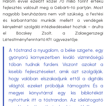
Három évvel ezelőtt közel 70 millió forint értékű
fejlesztés valósult meg a Gébárti-tó partján. Most
nagyobb beruházásra nem volt szükség, a festési
és karbantartási munkák mellett a vendégek
kényelmét szolgáló intézkedéseket hoztak – árulta
el Böcskey Zsolt, a Zalaegerszegi
Létesítményfenntartó Kft. ügyvezetője.
A tóstrand a nyugalom, a béke szigete, egy
gyönyörű környezetben kiváló vízminőségű
tóban tudnak fürdeni. Viszont azokat a
kisebb fejlesztéseket, amik azt szolgálják,
hogy valóban elszakadjunk ettől a digitális
világtól, ezeket próbáljuk támogatni. És a
megyei könyvtárral egy kis bibliotékát
nyitottunk itt a tóstrandon. Az idelátogató