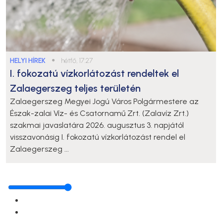
HELYI HÍREK
●
hétfő, 17:27
I. fokozatú vízkorlátozást rendeltek el
Zalaegerszeg teljes területén
Zalaegerszeg Megyei Jogú Város Polgármestere az
Észak-zalai Víz- és Csatornamű Zrt. (Zalavíz Zrt.)
szakmai javaslatára 2026. augusztus 3. napjától
visszavonásig I. fokozatú vízkorlátozást rendel el
Zalaegerszeg ...