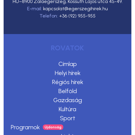
HU–8900 Zalaegerszeg, Kossuth Lajos utca 45-49.
E-mail:
kapcsolat@egerszegihirek.hu
Telefon:
+36 (92) 955-955
ROVATOK
Címlap
Helyi hírek
Régiós hírek
Belföld
Gazdaság
Kultúra
Sport
Programok