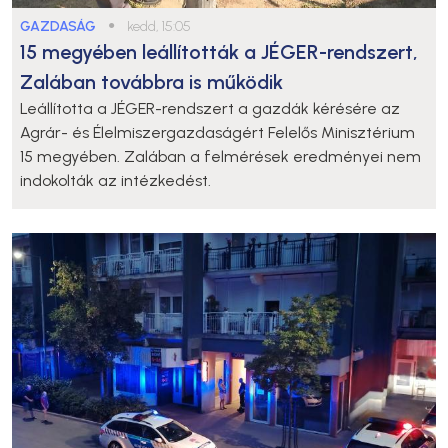
GAZDASÁG
●
kedd, 15:05
15 megyében leállították a JÉGER-rendszert,
Zalában továbbra is működik
Leállította a JÉGER-rendszert a gazdák kérésére az
Agrár- és Élelmiszergazdaságért Felelős Minisztérium
15 megyében. Zalában a felmérések eredményei nem
indokolták az intézkedést.