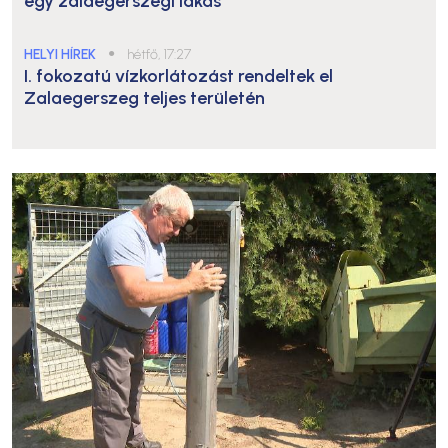
egy zalaegerszegi lakás
HELYI HÍREK
●
hétfő, 17:27
I. fokozatú vízkorlátozást rendeltek el
Zalaegerszeg teljes területén