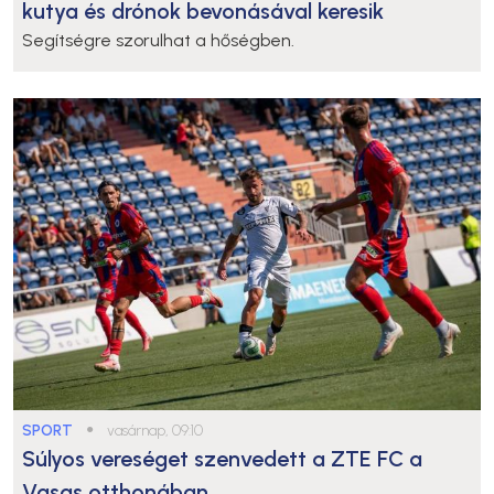
kutya és drónok bevonásával keresik
Segítségre szorulhat a hőségben.
SPORT
●
vasárnap, 09:10
Súlyos vereséget szenvedett a ZTE FC a
Vasas otthonában