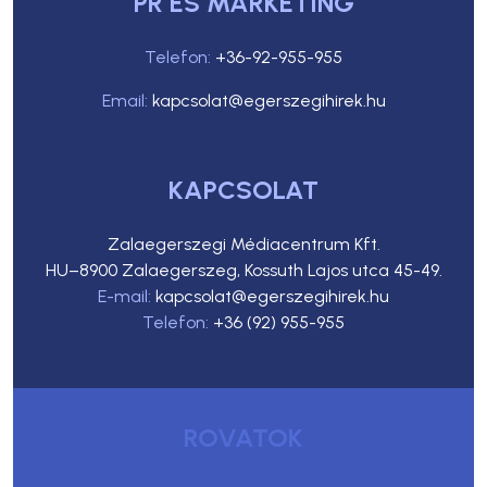
PR ÉS MARKETING
Telefon:
+36-92-955-955
Email:
kapcsolat@egerszegihirek.hu
KAPCSOLAT
Zalaegerszegi Médiacentrum Kft.
HU–8900 Zalaegerszeg, Kossuth Lajos utca 45-49.
E-mail:
kapcsolat@egerszegihirek.hu
Telefon:
+36 (92) 955-955
ROVATOK