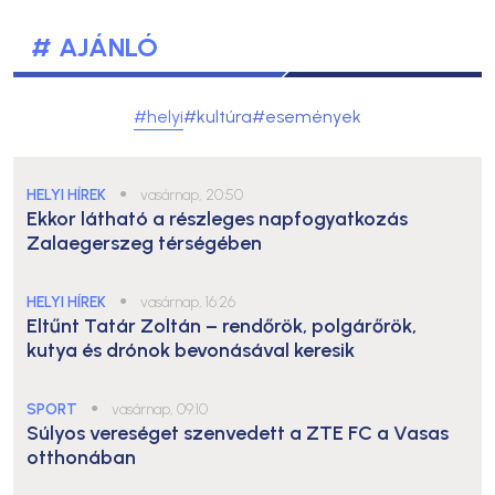
# AJÁNLÓ
#helyi
#kultúra
#események
HELYI HÍREK
●
vasárnap, 20:50
Ekkor látható a részleges napfogyatkozás
Zalaegerszeg térségében
HELYI HÍREK
●
vasárnap, 16:26
Eltűnt Tatár Zoltán – rendőrök, polgárőrök,
kutya és drónok bevonásával keresik
SPORT
●
vasárnap, 09:10
Súlyos vereséget szenvedett a ZTE FC a Vasas
otthonában