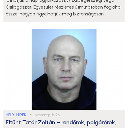
láthatjuk a napfogyatkozást. A zalaegerszegi Vega
Csillagászati Egyesület részletes útmutatóban foglalta
össze, hogyan figyelhetjük meg biztonságosan ...
HELYI HÍREK
●
vasárnap, 16:26
Eltűnt Tatár Zoltán – rendőrök, polgárőrök,