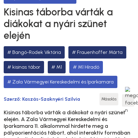
Kisinas táborba várták a
diákokat a nyári szünet
elején
Bangó-Rodek Viktória
Frauenhoffer Márta
kisinas tábor
M1
M1 Híradó
Zala Vármegyei Kereskedelmi és Iparkamara
Szerző:
Kaszás-Szaknyéri Szilvia
Másolás
Kisinas táborba várták a diákokat a nyári szünet
elején. A Zala Vármegyei Kereskedelmi és
Iparkamara 11. alkalommal hirdette meg a
pályaorientációs tábort, ahol interaktív formában