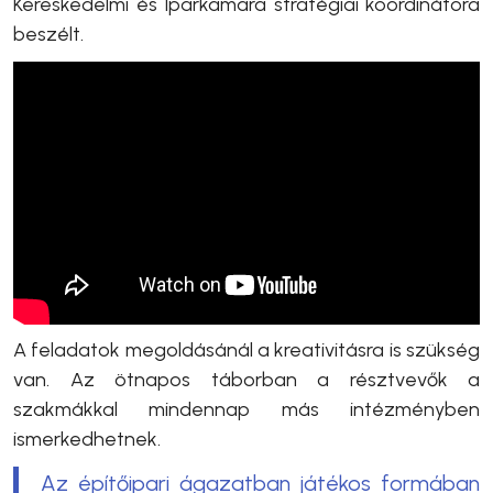
Kereskedelmi és Iparkamara stratégiai koordinátora
beszélt.
A feladatok megoldásánál a kreativitásra is szükség
van. Az ötnapos táborban a résztvevők a
szakmákkal mindennap más intézményben
ismerkedhetnek.
Az építőipari ágazatban játékos formában