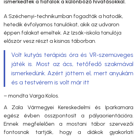
ismerkedtek a fiatalok a különböző hivatásokkal.
A Széchenyi-technikumban fogadták a hatodik,
hetedik évfolyamos tanulókat, akik az udvaron
éppen falakat emeltek. Az Izsák-iskola tanulója
először vesz részt a kisinas táborban.
Volt kutyás terápiás óra és VR-szemüveges
játék is. Most az ács, tetőfedő szakmával
ismerkedünk. Azért jöttem el, mert anyukám
és a testvérem is volt már itt
– mondta
Varga Kolos.
A Zala Vármegyei Kereskedelmi és Iparkamara
egész évben összpontosít a pályaorientációra.
Ennek megfelelően a mostani tábor szervezői
fontosnak tartják, hogy a diákok gyakorlati