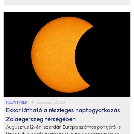
HELYI HÍREK
●
vasárnap, 20:50
Ekkor látható a részleges napfogyatkozás
Zalaegerszeg térségében
Augusztus 12-én, szerdán Európa számos pontjáról is