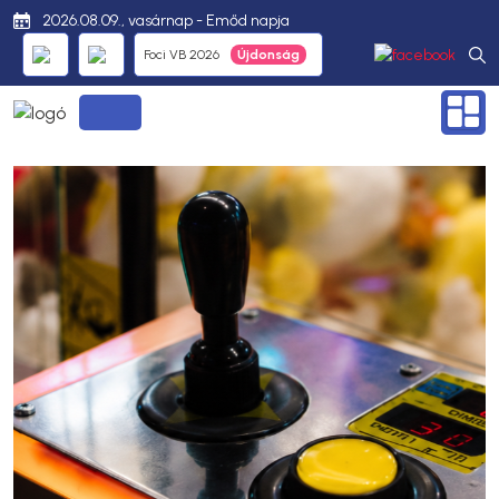
2026.08.09., vasárnap - Emőd napja
Foci VB 2026