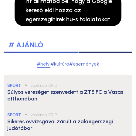
Itt állíthatod be, hogy a Google
kereső elöl hozza az
egerszegihirek.hu-s találatokat
# AJÁNLÓ
#helyi
#kultúra
#események
SPORT
●
vasárnap, 09:10
Súlyos vereséget szenvedett a ZTE FC a Vasas
otthonában
SPORT
●
vasárnap, 09:19
Sikeres övvizsgával zárult a zalaegerszegi
judótábor