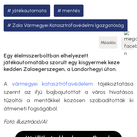
játékautomata
mentés
Zala Vármegyei Katasztrófavédelmi Igazgatóság
Másolás
Egy élelmiszerboltban elhelyezett
játékautomatába szorult egy kisgyermek keze
kedden Zalaegerszegen, a Landorhegyi úton.
A
vármegyei katasztrófavédelem
tájékoztatása
szerint az ifjú bajbajutottat a város hivatásos
tűzoltói a mentőkkel közösen szabadították ki
átmeneti fogságából.
Fotó: illusztráció/AI