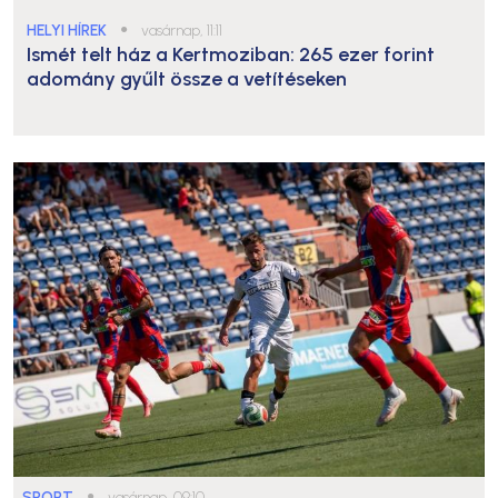
HELYI HÍREK
●
vasárnap, 11:11
Ismét telt ház a Kertmoziban: 265 ezer forint
adomány gyűlt össze a vetítéseken
SPORT
●
vasárnap, 09:10