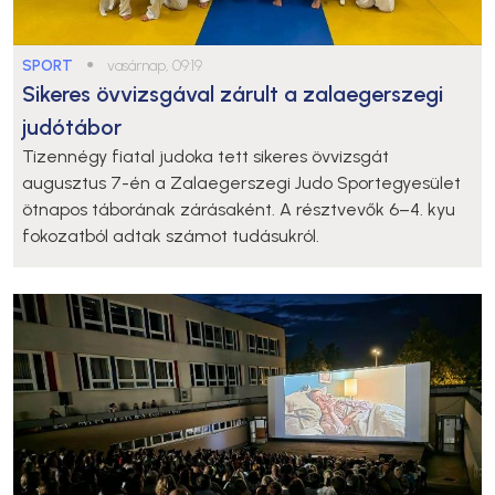
SPORT
●
vasárnap, 09:19
Sikeres övvizsgával zárult a zalaegerszegi
judótábor
Tizennégy fiatal judoka tett sikeres övvizsgát
augusztus 7-én a Zalaegerszegi Judo Sportegyesület
ötnapos táborának zárásaként. A résztvevők 6–4. kyu
fokozatból adtak számot tudásukról.