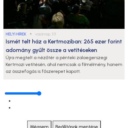
HELYI HÍREK
●
vasárnap, 11:11
Ismét telt ház a Kertmoziban: 265 ezer forint
adomány gyűlt össze a vetítéseken
Újra megtelt a nézőtér a pénteki zalaegerszegi
Kertmozi vetítésén, ahol nemcsak a filmélmény, hanem
az összefogás is főszerepet kapott.
Mégsem
Beállítások mentése