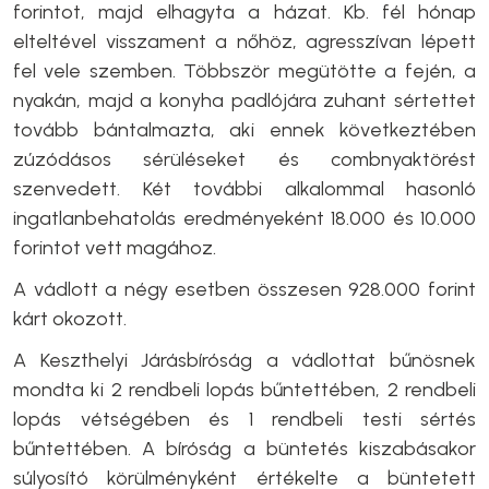
forintot, majd elhagyta a házat. Kb. fél hónap
elteltével visszament a nőhöz, agresszívan lépett
fel vele szemben. Többször megütötte a fején, a
nyakán, majd a konyha padlójára zuhant sértettet
tovább bántalmazta, aki ennek következtében
zúzódásos sérüléseket és combnyaktörést
szenvedett. Két további alkalommal hasonló
ingatlanbehatolás eredményeként 18.000 és 10.000
forintot vett magához.
A vádlott a négy esetben összesen 928.000 forint
kárt okozott.
A Keszthelyi Járásbíróság a vádlottat bűnösnek
mondta ki 2 rendbeli lopás bűntettében, 2 rendbeli
lopás vétségében és 1 rendbeli testi sértés
bűntettében. A bíróság a büntetés kiszabásakor
súlyosító körülményként értékelte a büntetett