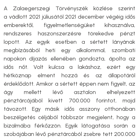
A Zalaegerszegi Törvényszék közlése szerint
a vádlott 2021 júliusától 2021 december végéig idős
emberektől, figyelmetlenségüket kihasználva,
rendszeres haszonszerzésre törekedve pénzt
lopott. Az egyik esetben a sértett lányának
megbízásából heti egy alkalommal, szombati
napokon díjazás ellenében gondozta, ápolta az
idős nőt. Volt kulcsa a lakáshoz, ezért egy
hétköznap elment hozzá és az állapotáról
érdeklődött. Amikor a sértett éppen nem figyelt, az
ágy mellett lévő asztalon elhelyezett
pénztárcájából kivett 700.000 forintot, majd
távozott. Egy másik idős asszony otthonában
beszélgetés céljából többször megjelent, hogy a
bizalmába férkőzzön. Egyik látogatása során a
szobájában lévő pénztárcából zsebre tett 200.000