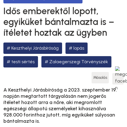
Idős emberektől lopott,
egyiküket bántalmazta is –
ítéletet hoztak az ügyben
Keszthelyi Járásbíróság
lopás
testi sértés
Zalaegerszegi Törvényszék
Másolás
A Keszthelyi Járásbíróság a 2023. szeptember 19.
napján megtartott tárgyalásán nem jogerős
ítéletet hozott arra a nőre, aki megromlott
egészségi állapotú személyeket kihasználva
928.000 forinthoz jutott, míg egyiküket súlyosan
bántalmazta is.