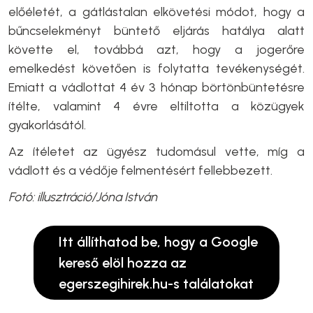
előéletét, a gátlástalan elkövetési módot, hogy a
bűncselekményt büntető eljárás hatálya alatt
követte el, továbbá azt, hogy a jogerőre
emelkedést követően is folytatta tevékenységét.
Emiatt a vádlottat 4 év 3 hónap börtönbüntetésre
ítélte, valamint 4 évre eltiltotta a közügyek
gyakorlásától.
Az ítéletet az ügyész tudomásul vette, míg a
vádlott és a védője felmentésért fellebbezett.
Fotó: illusztráció/Jóna István
Itt állíthatod be, hogy a Google
kereső elöl hozza az
egerszegihirek.hu-s találatokat