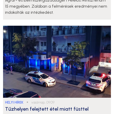
Agrár- és Élelmiszergazdaságért Felelős Minisztérium
15 megyében. Zalában a felmérések eredményei nem
indokolták az intézkedést.
HELYI HÍREK
●
vasárnap, 09:09
Tűzhelyen felejtett étel miatt füsttel