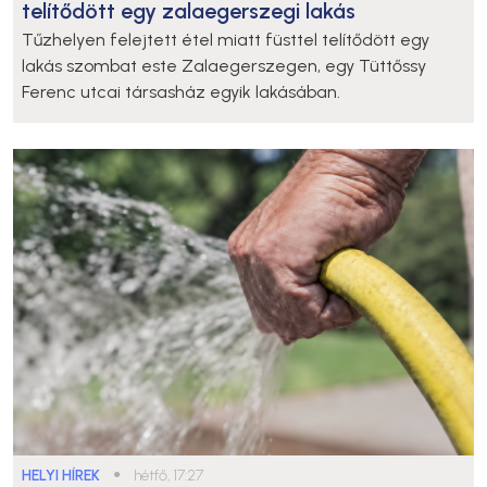
telítődött egy zalaegerszegi lakás
Tűzhelyen felejtett étel miatt füsttel telítődött egy
lakás szombat este Zalaegerszegen, egy Tüttőssy
Ferenc utcai társasház egyik lakásában.
HELYI HÍREK
●
hétfő, 17:27