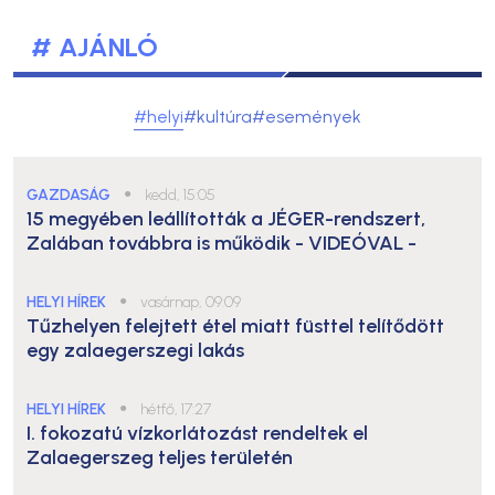
# AJÁNLÓ
#helyi
#kultúra
#események
GAZDASÁG
●
kedd, 15:05
15 megyében leállították a JÉGER-rendszert,
Zalában továbbra is működik
- VIDEÓVAL -
HELYI HÍREK
●
vasárnap, 09:09
Tűzhelyen felejtett étel miatt füsttel telítődött
egy zalaegerszegi lakás
HELYI HÍREK
●
hétfő, 17:27
I. fokozatú vízkorlátozást rendeltek el
Zalaegerszeg teljes területén