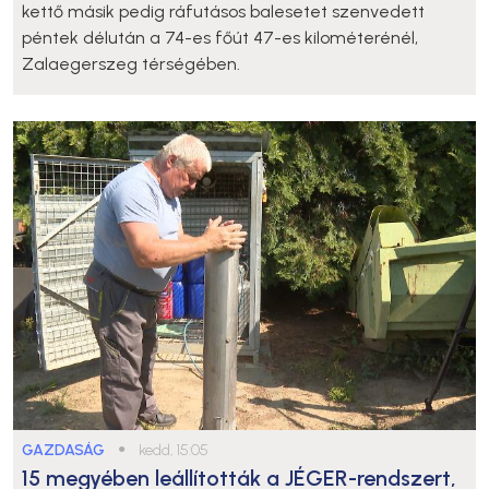
kettő másik pedig ráfutásos balesetet szenvedett
péntek délután a 74-es főút 47-es kilométerénél,
Zalaegerszeg térségében.
GAZDASÁG
●
kedd, 15:05
15 megyében leállították a JÉGER-rendszert,