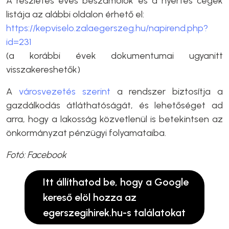
A részletes éves beszámolók és a nyertes cégek
listája az alábbi oldalon érhető el:
https://kepviselo.zalaegerszeg.hu/napirend.php?
id=231
(a korábbi évek dokumentumai ugyanitt
visszakereshetők)
A
városvezetés szerint
a rendszer biztosítja a
gazdálkodás átláthatóságát, és lehetőséget ad
arra, hogy a lakosság közvetlenül is betekintsen az
önkormányzat pénzügyi folyamataiba.
Fotó: Facebook
Itt állíthatod be, hogy a Google
kereső elöl hozza az
egerszegihirek.hu-s találatokat