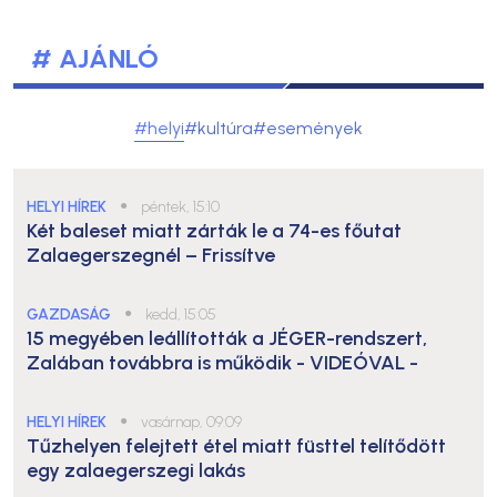
# AJÁNLÓ
#helyi
#kultúra
#események
HELYI HÍREK
●
péntek, 15:10
Két baleset miatt zárták le a 74-es főutat
Zalaegerszegnél – Frissítve
GAZDASÁG
●
kedd, 15:05
15 megyében leállították a JÉGER-rendszert,
Zalában továbbra is működik
- VIDEÓVAL -
HELYI HÍREK
●
vasárnap, 09:09
Tűzhelyen felejtett étel miatt füsttel telítődött
egy zalaegerszegi lakás