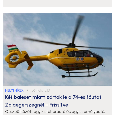
HELYI HÍREK
●
péntek, 15:10
Két baleset miatt zárták le a 74-es főutat
Zalaegerszegnél – Frissítve
Összeütközött egy kisteherautó és egy személyautó,