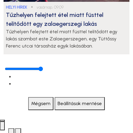
HELYI HÍREK
●
vasárnap, 09:09
Tűzhelyen felejtett étel miatt füsttel
telítődött egy zalaegerszegi lakás
Tűzhelyen felejtett étel miatt füsttel telítődött egy
lakás szombat este Zalaegerszegen, egy Tüttőssy
Ferenc utcai társasház egyik lakásában.
Mégsem
Beállítások mentése