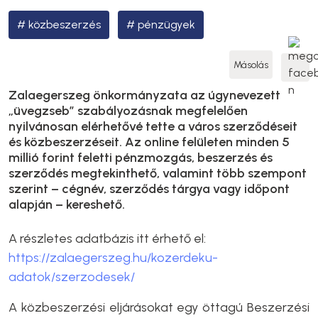
közbeszerzés
pénzügyek
Másolás
Zalaegerszeg önkormányzata az úgynevezett
„üvegzseb” szabályozásnak megfelelően
nyilvánosan elérhetővé tette a város szerződéseit
és közbeszerzéseit. Az online felületen minden 5
millió forint feletti pénzmozgás, beszerzés és
szerződés megtekinthető, valamint több szempont
szerint – cégnév, szerződés tárgya vagy időpont
alapján – kereshető.
A részletes adatbázis itt érhető el:
https://zalaegerszeg.hu/kozerdeku-
adatok/szerzodesek/
A közbeszerzési eljárásokat egy öttagú Beszerzési