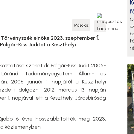
K
f
Ö
Másolás
s
b
i Törvényszék elnöke 2023. szeptember 1.
f
Polgár-Kiss Juditot a Keszthelyi
t
ztatása szerint dr. Polgár-Kiss Judit 2005-
 Lóránd Tudományegyetem Állam- és
n. 2006. január 1. napjától a Keszthelyi
zdett dolgozni. 2012. március 13. napján
r 1. napjával lett a Keszthelyi Járásbíróság
 újabb 6 évre hosszabbították meg 2023.
ó a közleményben.