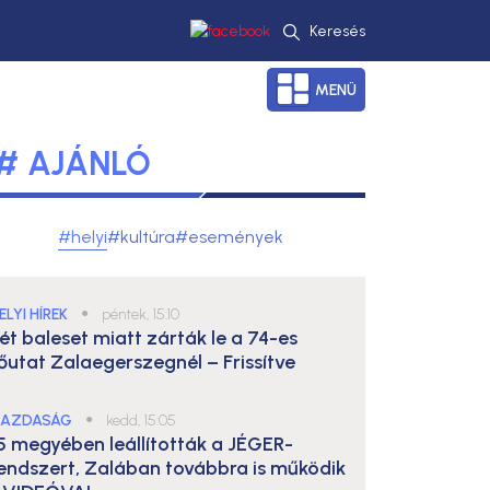
Keresés
MENÜ
# AJÁNLÓ
#helyi
#kultúra
#események
ELYI HÍREK
●
péntek, 15:10
ét baleset miatt zárták le a 74-es
őutat Zalaegerszegnél – Frissítve
AZDASÁG
●
kedd, 15:05
5 megyében leállították a JÉGER-
endszert, Zalában továbbra is működik