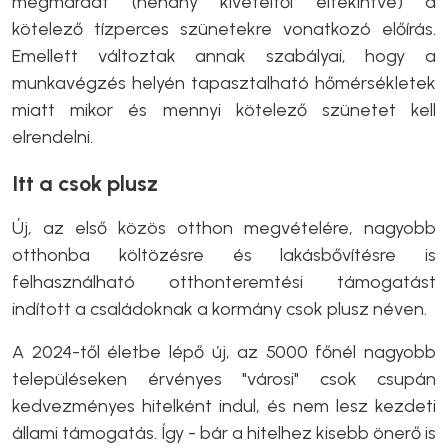
megmaradt (néhány kivételtől eltekintve) a
kötelező tízperces szünetekre vonatkozó előírás.
Emellett változtak annak szabályai, hogy a
munkavégzés helyén tapasztalható hőmérsékletek
miatt mikor és mennyi kötelező szünetet kell
elrendelni.
Itt a csok plusz
Új, az első közös otthon megvételére, nagyobb
otthonba költözésre és lakásbővítésre is
felhasználható otthonteremtési támogatást
indított a családoknak a kormány csok plusz néven.
A 2024-től életbe lépő új, az 5000 főnél nagyobb
településeken érvényes "városi" csok csupán
kedvezményes hitelként indul, és nem lesz kezdeti
állami támogatás. Így - bár a hitelhez kisebb önerő is