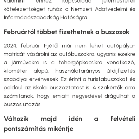
valamint ehhez kapcsolódó jelentéstételi
kötelezettséget ruház a Nemzeti Adatvédelmi és
Információszabadság Hatóságra.
Februártól többet fizethetnek a buszosok
2024. február 1-jétől már nem lehet autópálya-
matricát vásárolni az autóbuszokra, ugyanis ezekre
a járművekre is a tehergépkocsikra vonatkozó,
kilométer alapú, használatarányos útdíjfizetés
szabályai érvényesek. Ez érinti a turistabuszokat és
például az iskolai buszoztatást is. A szakértők arra
számítanak, hogy emiatt negyedével drágulhat a
buszos utazás.
Változik majd idén a felvételi
pontszámítás mikéntje