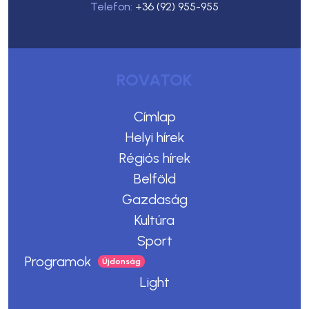
Telefon:
+36 (92) 955-955
ROVATOK
Címlap
Helyi hírek
Régiós hírek
Belföld
Gazdaság
Kultúra
Sport
Programok
Light