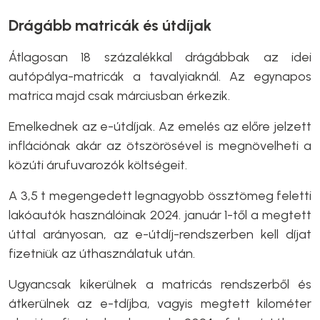
Drágább matricák és útdíjak
Átlagosan 18 százalékkal drágábbak az idei
autópálya-matricák a tavalyiaknál. Az egynapos
matrica majd csak márciusban érkezik.
Emelkednek az e-útdíjak. Az emelés az előre jelzett
inflációnak akár az ötszörösével is megnövelheti a
közúti árufuvarozók költségeit.
A 3,5 t megengedett legnagyobb össztömeg feletti
lakóautók használóinak 2024. január 1-től a megtett
úttal arányosan, az e-útdíj-rendszerben kell díjat
fizetniük az úthasználatuk után.
Ugyancsak kikerülnek a matricás rendszerből és
átkerülnek az e-tdíjba, vagyis megtett kilométer