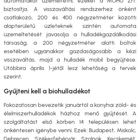
automatákat üzemeltetni, ezeket a MOHU Zrt.
biztosítja. A visszaváltási rendszerhez önként
csatlakozó, 200 és 400 négyzetméter közötti
alapterületű üzleteknek szintén automata
üzemeltetését javasolja a hulladékgazdálkodási
társaság, a 200 négyzetméter alatti boltok
esetében ugyanakkor gazdaságosabb a kézi
visszaváltás, majd a hulladék mobil begyűjtése.
Utóbbira április 1-jétől lesz lehetőség a tervek
szerint.
Gyűjteni kell a biohulladékot
Fokozatosan bevezetik januártól a konyhai zöld- és
élelmiszerhulladékok házhoz menő gyűjtését. A
szolgáltatást első körben 14 településen lehet
önkéntesen igénybe venni. Ezek: Budapest, Miskolc,
Debrecen, Székesfehérvár, Szolnok, Kecskemét,