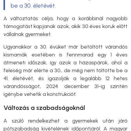
be a 30. életévét.
A változtatás célja, hogy a korábbinál nagyobb
támogatást kapjanak azok, akik 30 éves koruk előtt
vállalnak gyermeket.
Ugyanakkor a 30. évüket már betöltött várandós
kismamák esetében is fennmarad egy 1 éves
átmeneti időszak, így azok a házaspárok, ahol a
feleség már elérte a 30., de még nem töltötte be a
41. életévét, és igazolják a legalább 12 hetes
várandósságot, 2024. december 31-ig szintén
igénybe vehetik a konstrukciót.
Változás a szabadságoknál
A szülő rendelkezhet a gyermekek után járó
pótszabadság kivételének időpontjáról. A magyar