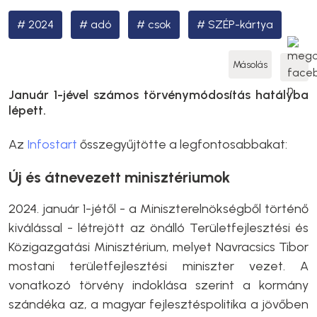
2024
adó
csok
SZÉP-kártya
Másolás
Január 1-jével számos törvénymódosítás hatályba
lépett.
Az
Infostart
ősszegyűjtötte a legfontosabbakat:
Új és átnevezett minisztériumok
2024. január 1-jétől - a Miniszterelnökségből történő
kiválással - létrejött az önálló Területfejlesztési és
Közigazgatási Minisztérium, melyet Navracsics Tibor
mostani területfejlesztési miniszter vezet. A
vonatkozó törvény indoklása szerint a kormány
szándéka az, a magyar fejlesztéspolitika a jövőben