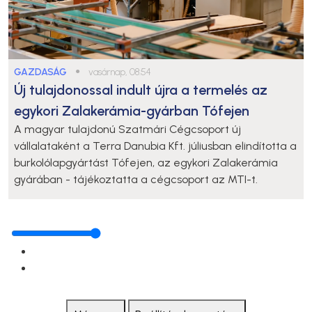
GAZDASÁG
●
vasárnap, 08:54
Új tulajdonossal indult újra a termelés az
egykori Zalakerámia-gyárban Tófejen
A magyar tulajdonú Szatmári Cégcsoport új
vállalataként a Terra Danubia Kft. júliusban elindította a
burkolólapgyártást Tófejen, az egykori Zalakerámia
gyárában - tájékoztatta a cégcsoport az MTI-t.