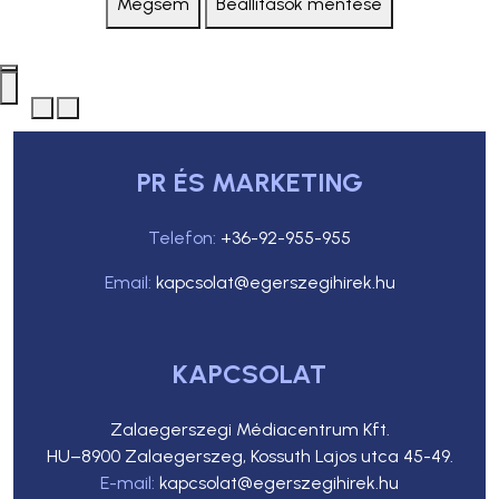
Mégsem
Beállítások mentése
PR ÉS MARKETING
Telefon:
+36-92-955-955
Email:
kapcsolat@egerszegihirek.hu
KAPCSOLAT
Zalaegerszegi Médiacentrum Kft.
HU–8900 Zalaegerszeg, Kossuth Lajos utca 45-49.
E-mail:
kapcsolat@egerszegihirek.hu