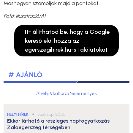
Máshogyan számolják majd a pontokat.
Fotó: illusztráció/AI
Itt állíthatod be, hogy a Google
kereső elöl hozza az
egerszegihirek.hu-s találatokat
# AJÁNLÓ
#helyi
#kultúra
#események
HELYI HÍREK
●
vasárnap, 20:50
Ekkor látható a részleges napfogyatkozás
Zalaegerszeg térségében