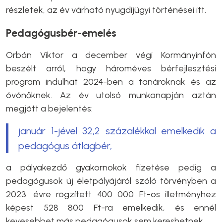
részletek, az év várható nyugdíjügyi történései itt.
Pedagógusbér-emelés
Orbán Viktor a december végi Kormányinfón
beszélt arról, hogy hároméves bérfejlesztési
program indulhat 2024-ben a tanároknak és az
óvónőknek. Az év utolsó munkanapján aztán
megjött a bejelentés:
január 1-jével 32,2 százalékkal emelkedik a
pedagógus átlagbér,
a pályakezdő gyakornokok fizetése pedig a
pedagógusok új életpályájáról szóló törvényben a
2023. évre rögzített 400 000 Ft-os illetményhez
képest 528 800 Ft-ra emelkedik, és ennél
kevesebbet más pedagógusok sem kereshetnek.