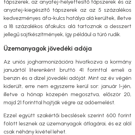
tápszerek, az anyatej-helyettesítő tápszerek és az
anyatej-kiegészítő tápszerek az az 5 százalékos
kedvezményes áfa-kulcs hatálya alá kerültek, illetve
a 18 százalékos áfakulcs alá tartoznak a desszert
jellegű sajtkészítmények, így például a túró rudik.
Üzemanyagok jövedéki adója
Az uniós jogharmonizációra hivatkozva a kormány
januártól literenként bruttó 41 forinttal emeli a
benzin és a dízel jövedéki adóját. Mint az év végén
kiderült, erre nem egyszerre kerül sor: január 1-jén,
illetve a hónap közepén megosztva, először 20,
majd 21 forinttal hajtják végre az adóemelést.
Ezzel együtt szakértői becslések szerint 600 forint
fölött lesznek az üzemanyagok átlagárai, és ez alól
csak néhány kivétel lehet.