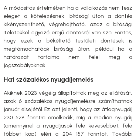
A módosítás értelmében ha a vállalkozás nem tesz
eleget a kötelezésnek, bírósági úton a döntés
kikényszeríthető, végrehajtható, azaz a bírósági
ítéletekkel egyező erejű döntésről van szó. Fontos,
hogy ezek a békéltető testületi döntések is
megtámadhatóak bírósági úton, például ha a
határozat tartalma nem felel meg a
jogszabályoknak.
Hat százalékos nyugdíjemelés
Akiknek 2023 végéig állapították meg az ellátását,
azok 6 százalékos nyugdíjemelésre számíthatnak
január elsejétől. Ez azt jelenti, hogy az átlagnyugdíj
230 528 forintra emelkedik, míg a medián nyugdíj
(amennyinél a nyugdíjasok fele kevesebbet, fele
többet kap) eléri a 204 157 forintot. További