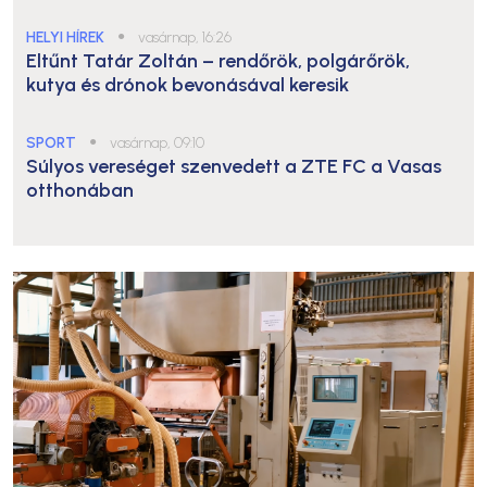
HELYI HÍREK
●
vasárnap, 16:26
Eltűnt Tatár Zoltán – rendőrök, polgárőrök,
kutya és drónok bevonásával keresik
SPORT
●
vasárnap, 09:10
Súlyos vereséget szenvedett a ZTE FC a Vasas
otthonában