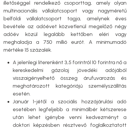
illetőséggel rendelkező csoporttag, amely olyan
multinacionális vállalatcsoport vagy nagyméretű
belföldi vállalatcsoport tagja, amelynek éves
bevétele az adóévet közvetlenül megelőző négy
adóév közül legalább kettőben eléri vagy
meghaladja a 750 millió eurót. A minimumadó
mértéke 15 százalék.
A jelenlegi literenként 3,5 forintról 10 forintra nő a
kereskedelmi gázolaj jövedéki adójából
visszaigényelhető összeg árufuvarozás és
meghatározott kategóriájú személyszállítás
esetén.
Január 1-jétől a szociális hozzájárulási adó
esetében legfeljebb a minimálbér kétszerese
után lehet igénybe venni kedvezményt a
doktori képzésben résztvevő foglalkoztatott