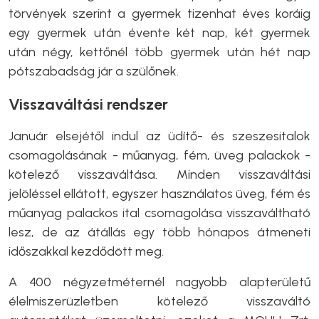
törvények szerint a gyermek tizenhat éves koráig
egy gyermek után évente két nap, két gyermek
után négy, kettőnél több gyermek után hét nap
pótszabadság jár a szülőnek.
Visszaváltási rendszer
Január elsejétől indul az üdítő- és szeszesitalok
csomagolásának - műanyag, fém, üveg palackok -
kötelező visszaváltása. Minden visszaváltási
jelöléssel ellátott, egyszer használatos üveg, fém és
műanyag palackos ital csomagolása visszaváltható
lesz, de az átállás egy több hónapos átmeneti
időszakkal kezdődött meg.
A 400 négyzetméternél nagyobb alapterületű
élelmiszerüzletben kötelező visszaváltó