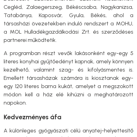
Cegléd, Zalaegerszeg, Békéscsaba, Nagykanizsa,
Tatabánya, Kaposvár, Gyula, Békés, ahol a
társasházi övezetekben induló rendszert a MOHU,
a MOL Hulladékgazdálkodási Zrt. és szerződéses
partnerei működtetik.
A programban részt vevők lakásonként egy-egy 5
literes konyhai gyűjtőedényt kapnak, amely könnyen
kezelhető, valamint szag- és kifolyásmentes is.
Emellett társasházak számára is kiosztanak egy-
egy 120 literes barna kukát, amelyet a megszokott
módon kell a ház elé kihúzni a meghatározott
napokon.
Kedvezményes áfa
A különleges gyógyászati célú anyatej-helyettesítő