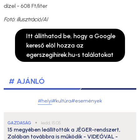
dízel - 608 Ft/liter
Fotó: illusztráció/AI
Itt állíthatod be, hogy a Google
kereső elöl hozza az
egerszegihirek.hu-s találatokat
# AJÁNLÓ
#helyi
#kultúra
#események
GAZDASÁG
●
kedd, 15:05
15 megyében leállították a JÉGER-rendszert,
Zalában továbbra is működik
- VIDEÓVAL -