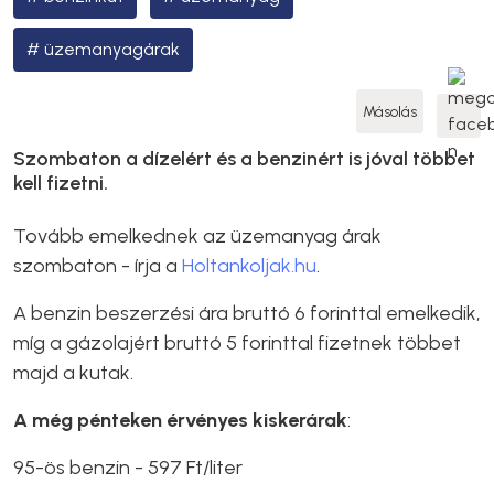
üzemanyagárak
Másolás
Szombaton a dízelért és a benzinért is jóval többet
kell fizetni.
Tovább emelkednek az üzemanyag árak
szombaton - írja a
Holtankoljak.hu
.
A benzin beszerzési ára bruttó 6 forinttal emelkedik,
míg a gázolajért bruttó 5 forinttal fizetnek többet
majd a kutak.
A még pénteken érvényes kiskerárak
:
95-ös benzin - 597 Ft/liter