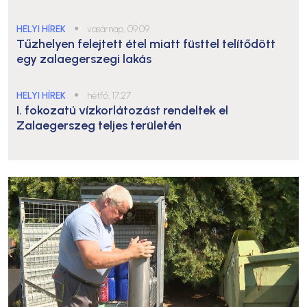
HELYI HÍREK
●
vasárnap, 09:09
Tűzhelyen felejtett étel miatt füsttel telítődött
egy zalaegerszegi lakás
HELYI HÍREK
●
hétfő, 17:27
I. fokozatú vízkorlátozást rendeltek el
Zalaegerszeg teljes területén