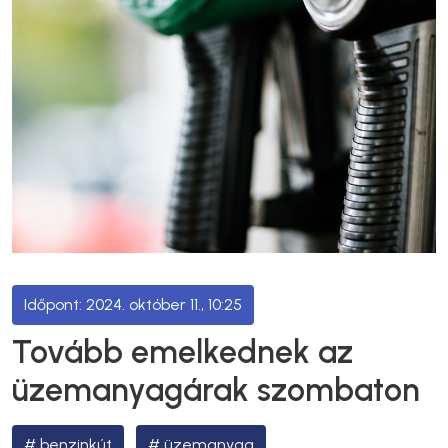
2024. október 11., 10:25
Tovább emelkednek az
üzemanyagárak szombaton
benzinkút
üzemanyag