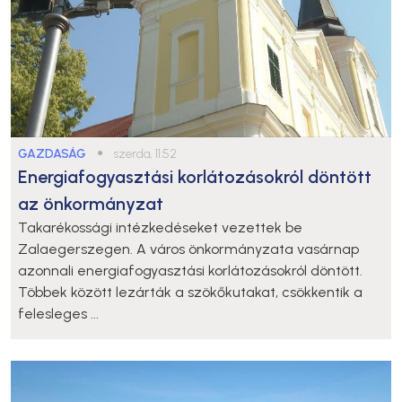
GAZDASÁG
●
szerda, 11:52
Energiafogyasztási korlátozásokról döntött
az önkormányzat
Takarékossági intézkedéseket vezettek be
Zalaegerszegen. A város önkormányzata vasárnap
azonnali energiafogyasztási korlátozásokról döntött.
Többek között lezárták a szökőkutakat, csökkentik a
felesleges ...