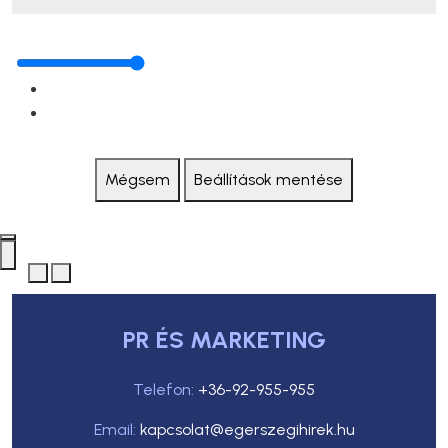
Mégsem
Beállítások mentése
PR ÉS MARKETING
Telefon:
+36-92-955-955
Email:
kapcsolat@egerszegihirek.hu