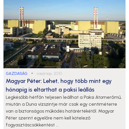
GAZDASÁG
●
vasárnap, 20:10
Magyar Péter: Lehet, hogy több mint egy
hónapig is eltarthat a paksi leállás
Legkésőbb hétfőn teljesen leállhat a Paksi Atomerőmű,
miután a Duna vízszintje már csak egy centiméterre
van a biztonságos működés határértékétől. Magyar
Péter szerint egyelőre nem kell kötelező
fogyasztáscsökkentést ...