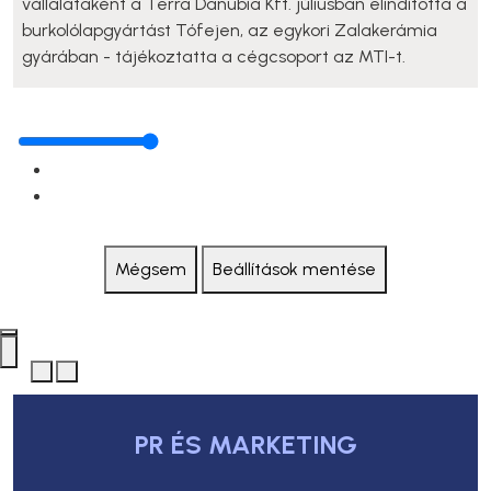
vállalataként a Terra Danubia Kft. júliusban elindította a
burkolólapgyártást Tófejen, az egykori Zalakerámia
gyárában - tájékoztatta a cégcsoport az MTI-t.
Mégsem
Beállítások mentése
PR ÉS MARKETING