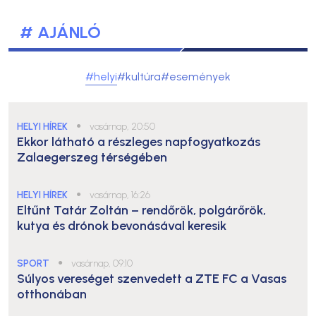
# AJÁNLÓ
#helyi
#kultúra
#események
HELYI HÍREK
●
vasárnap, 20:50
Ekkor látható a részleges napfogyatkozás
Zalaegerszeg térségében
HELYI HÍREK
●
vasárnap, 16:26
Eltűnt Tatár Zoltán – rendőrök, polgárőrök,
kutya és drónok bevonásával keresik
SPORT
●
vasárnap, 09:10
Súlyos vereséget szenvedett a ZTE FC a Vasas
otthonában