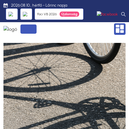
2026.08.10., hétfő - Lőrinc napja
Foci VB 2026