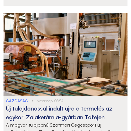
GAZDASÁG
●
vasárnap, 08:54
Új tulajdonossal indult újra a termelés az
egykori Zalakerámia-gyárban Tófejen
A magyar tulajdonú Szatmári Cégcsoport új