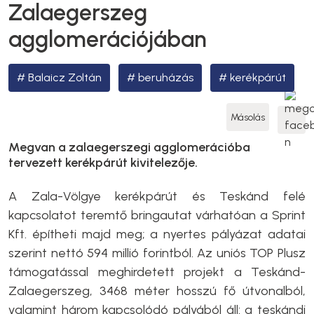
Zalaegerszeg
agglomerációjában
Balaicz Zoltán
beruházás
kerékpárút
Másolás
Megvan a zalaegerszegi agglomerációba
tervezett kerékpárút kivitelezője.
A Zala-Völgye kerékpárút és Teskánd felé
kapcsolatot teremtő bringautat várhatóan a Sprint
Kft. építheti majd meg; a nyertes pályázat adatai
szerint nettó 594 millió forintból. Az uniós TOP Plusz
támogatással meghirdetett projekt a Teskánd-
Zalaegerszeg, 3468 méter hosszú fő útvonalból,
valamint három kapcsolódó pályából áll: a teskándi