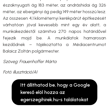
északnyugati ág 183 méter, az andráshidai ág 326
méter, az ebergényi ág pedig 149 méter hosszú lesz.
Az összesen 4,1 kilométernyi kerékpárút építkezését
várhatóan jóval kevesebb mint egy év alatt, a
munkakezdéstől számítva 270 napos határidővel
fejezik majd be. A munkálatok hamarosan
kezdődnek – tájékoztatta a Médiacentrumot
Balaicz Zoltán polgármester.
Szöveg: Frauenhoffer Márta
Fotó: illusztráció/AI
Itt állíthatod be, hogy a Google
kereső elöl hozza az
egerszegihirek.hu-s találatokat