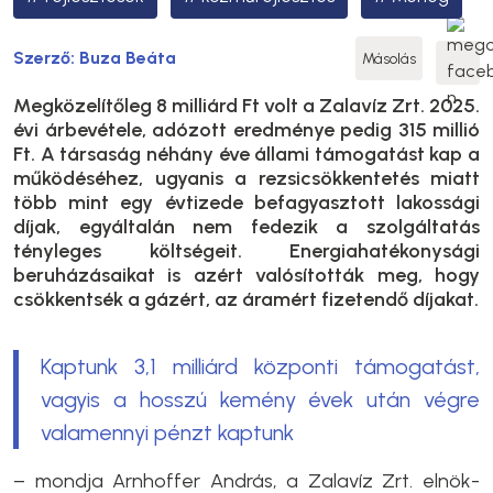
Szerző:
Buza Beáta
Másolás
Megközelítőleg 8 milliárd Ft volt a Zalavíz Zrt. 2025.
évi árbevétele, adózott eredménye pedig 315 millió
Ft. A társaság néhány éve állami támogatást kap a
működéséhez, ugyanis a rezsicsökkentetés miatt
több mint egy évtizede befagyasztott lakossági
díjak, egyáltalán nem fedezik a szolgáltatás
tényleges költségeit. Energiahatékonysági
beruházásaikat is azért valósították meg, hogy
csökkentsék a gázért, az áramért fizetendő díjakat.
Kaptunk 3,1 milliárd központi támogatást,
vagyis a hosszú kemény évek után végre
valamennyi pénzt kaptunk
– mondja Arnhoffer András, a Zalavíz Zrt. elnök-