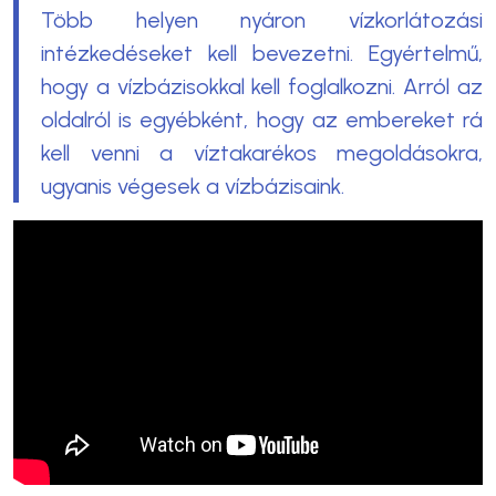
Több helyen nyáron vízkorlátozási
intézkedéseket kell bevezetni. Egyértelmű,
hogy a vízbázisokkal kell foglalkozni. Arról az
oldalról is egyébként, hogy az embereket rá
kell venni a víztakarékos megoldásokra,
ugyanis végesek a vízbázisaink.