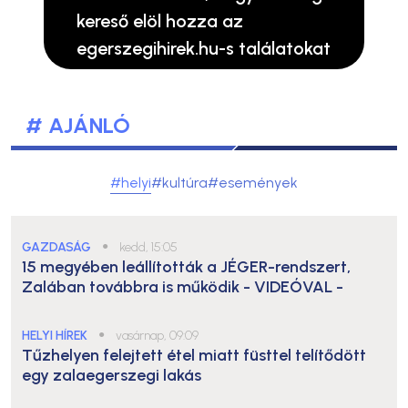
kereső elöl hozza az
egerszegihirek.hu-s találatokat
# AJÁNLÓ
#helyi
#kultúra
#események
GAZDASÁG
●
kedd, 15:05
15 megyében leállították a JÉGER-rendszert,
Zalában továbbra is működik
- VIDEÓVAL -
HELYI HÍREK
●
vasárnap, 09:09
Tűzhelyen felejtett étel miatt füsttel telítődött
egy zalaegerszegi lakás