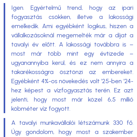
Igen. Egyértelmű trend, hogy az ipari
fogyasztás csökken, illetve a lakossági
emelkedik. Ami egyébként logikus, hiszen a
vállalkozásoknál megemelték már a díjat a
tavalyi év előtt. A lakossági továbbra is –
most már több mint egy évtizede –
ugyanannyiba kerül, és ez nem annyira a
takarékosságra ösztönzi az embereket.
Egyébként 4%-os növekedés volt ’25-ben ’24-
hez képest a vízfogyasztás terén. Ez azt
jelenti, hogy most már közel 6,5 millió
köbméter víz fogyott.
A tavalyi munkavállalói létszámunk 330 fő.
Úgy gondolom, hogy most a szakember