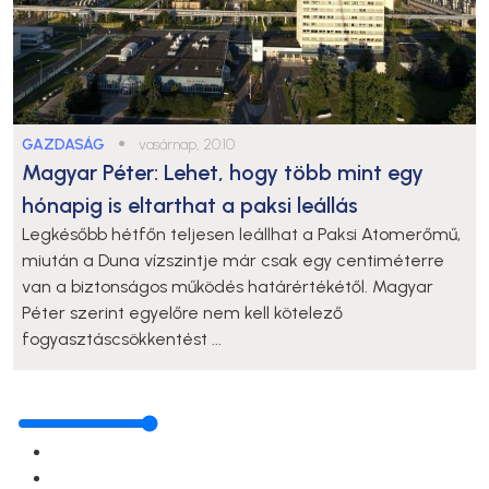
GAZDASÁG
●
vasárnap, 20:10
Magyar Péter: Lehet, hogy több mint egy
hónapig is eltarthat a paksi leállás
Legkésőbb hétfőn teljesen leállhat a Paksi Atomerőmű,
miután a Duna vízszintje már csak egy centiméterre
van a biztonságos működés határértékétől. Magyar
Péter szerint egyelőre nem kell kötelező
fogyasztáscsökkentést ...