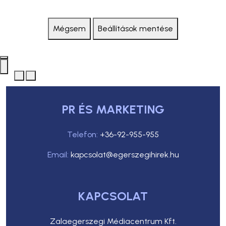
Mégsem
Beállítások mentése
PR ÉS MARKETING
Telefon:
+36-92-955-955
Email:
kapcsolat@egerszegihirek.hu
KAPCSOLAT
Zalaegerszegi Médiacentrum Kft.