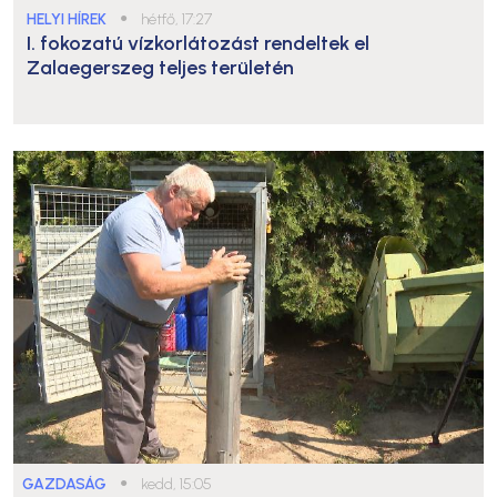
HELYI HÍREK
●
hétfő, 17:27
I. fokozatú vízkorlátozást rendeltek el
Zalaegerszeg teljes területén
GAZDASÁG
●
kedd, 15:05