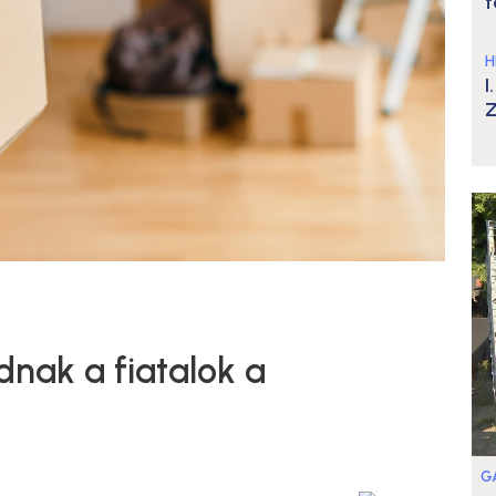
t
H
I
Z
nak a fiatalok a
G