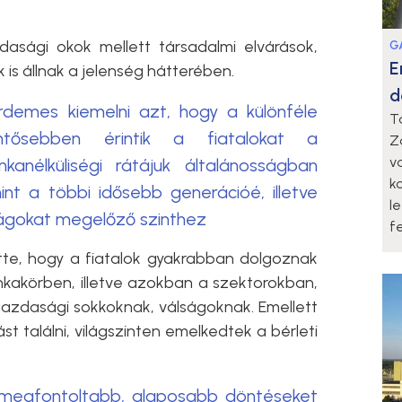
asági okok mellett társadalmi elvárások,
G
E
is állnak a jelenség hátterében.
d
demes kiemelni azt, hogy a különféle
T
ntősebben érintik a fiatalokat a
Z
v
anélküliségi rátájuk általánosságban
k
nt a többi idősebb generációé, illetve
l
lságokat megelőző szinthez
fe
tette, hogy a fiatalok gyakrabban dolgoznak
kakörben, illetve azokban a szektorokban,
azdasági sokkoknak, válságoknak. Emellett
 találni, világszinten emelkedtek a bérleti
 megfontoltabb, alaposabb döntéseket