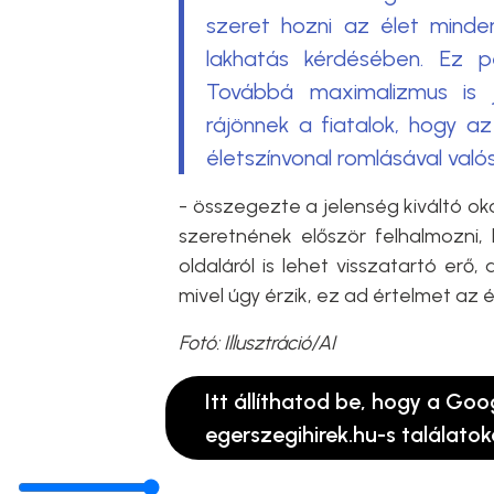
szeret hozni az élet minden
lakhatás kérdésében. Ez p
Továbbá maximalizmus is j
rájönnek a fiatalok, hogy a
életszínvonal romlásával val
- összegezte a jelenség kiváltó ok
szeretnének először felhalmozni, 
oldaláról is lehet visszatartó erő, 
mivel úgy érzik, ez ad értelmet az 
Fotó: Illusztráció/AI
Itt állíthatod be, hogy a Goo
egerszegihirek.hu-s találatok