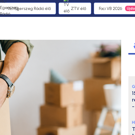
95,1 Egerszeg Rádió élő
ZTV élő
Foci VB 2026
G
1
r
-
H
T