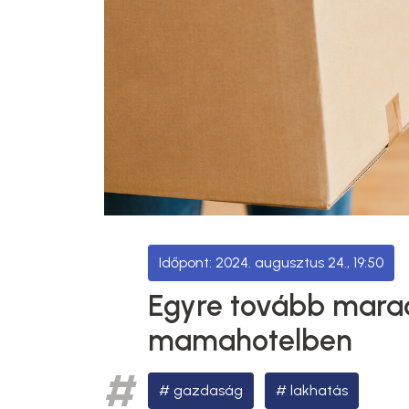
2024. augusztus 24., 19:50
Egyre tovább marad
mamahotelben
gazdaság
lakhatás