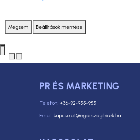
Mégsem
Beállítások mentése
PR ÉS MARKETING
Telefon:
+36-92-955-955
Email:
kapcsolat@egerszegihirek.hu