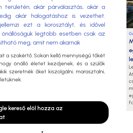
 területén, akár párválasztás, akár a
edig akár halogatáshoz is vezethet.
ellemzi ezt a korosztályt, és idővel
z önállóságuk legtöbb esetben csak az
G
M
ósítható meg, amit nem akarnak
e
ait a szakértő. Sokan kellő mennyiségű tőkét
l
hogy önálló életet kezdjenek, és a szülők
L
akik szeretnék őket kiszolgálni, marasztalni,
A
életüknek.
c
m
e
f
gle kereső elöl hozza az
at