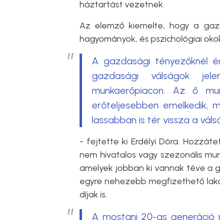
háztartást vezetnek.
Az elemző kiemelte, hogy a gazd
hagyományok, és pszichológiai okok 
A gazdasági tényezőknél ér
gazdasági válságok jele
munkaerőpiacon. Az ő munk
erőteljesebben emelkedik, mi
lassabban is tér vissza a vá
- fejtette ki Erdélyi Dóra. Hozzá
nem hivatalos vagy szezonális mun
amelyek jobban ki vannak téve a g
egyre nehezebb megfizethető lakást
díjak is.
A mostani 20-as generáció