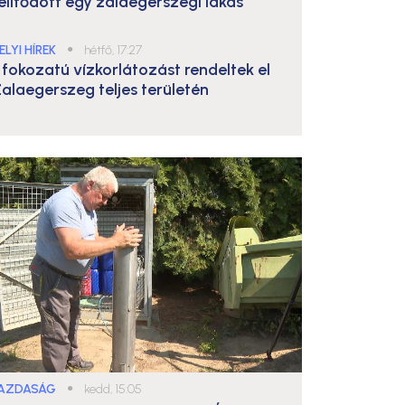
elítődött egy zalaegerszegi lakás
ELYI HÍREK
●
hétfő, 17:27
. fokozatú vízkorlátozást rendeltek el
alaegerszeg teljes területén
AZDASÁG
●
kedd, 15:05