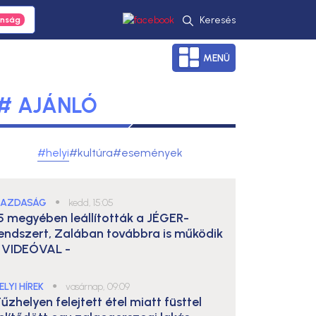
Keresés
MENÜ
# AJÁNLÓ
#helyi
#kultúra
#események
AZDASÁG
●
kedd, 15:05
5 megyében leállították a JÉGER-
endszert, Zalában továbbra is működik
 VIDEÓVAL -
ELYI HÍREK
●
vasárnap, 09:09
űzhelyen felejtett étel miatt füsttel