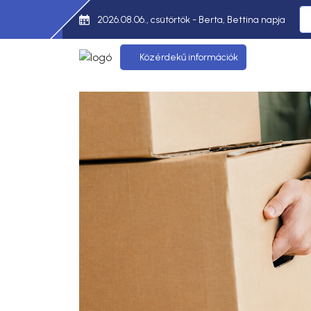
2026.08.06., csütörtök - Berta, Bettina napja
Közérdekű információk