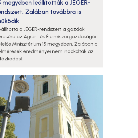
5 megyében leállították a JÉGER-
endszert, Zalában továbbra is
űködik
eállította a JÉGER-rendszert a gazdák
érésére az Agrár- és Élelmiszergazdaságért
elelős Minisztérium 15 megyében. Zalában a
elmérések eredményei nem indokolták az
ntézkedést.