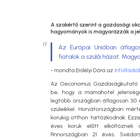
A szakértő szerint a gazdasági oko
hagyományok is magyarázzák a je
Az Európai Unióban átlago
fiatalok a szülői házat. Mag
- mondta Erdélyi Dóra az
InfoRádi
Az Oeconomus Gazdaságkutató Al
be, hogy a mamahotel jelenség
legtöbb országban átlagosan 30 é
szüleikkel. Horvátországban mér
korukig otthon tartózkodnak. Ez
éves koruk előtt elköltöznek 
Finnországban 21 éves, Svédo