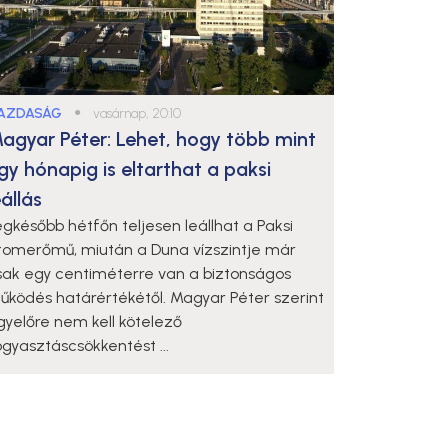
AZDASÁG
●
vasárnap, 20:10
agyar Péter: Lehet, hogy több mint
gy hónapig is eltarthat a paksi
eállás
egkésőbb hétfőn teljesen leállhat a Paksi
tomerőmű, miután a Duna vízszintje már
sak egy centiméterre van a biztonságos
űködés határértékétől. Magyar Péter szerint
gyelőre nem kell kötelező
ogyasztáscsökkentést ...