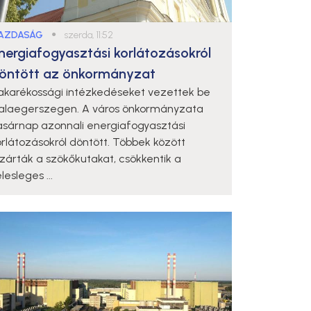
AZDASÁG
●
szerda, 11:52
nergiafogyasztási korlátozásokról
öntött az önkormányzat
akarékossági intézkedéseket vezettek be
alaegerszegen. A város önkormányzata
asárnap azonnali energiafogyasztási
orlátozásokról döntött. Többek között
ezárták a szökőkutakat, csökkentik a
lesleges ...