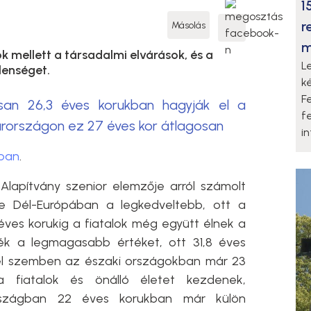
1
r
Másolás
m
k mellett a társadalmi elvárások, és a
L
lenséget.
k
F
san 26,3 éves korukban hagyják el a
f
yarországon ez 27 éves kor átlagosan
i
óban
.
apítvány szenior elemzője arról számolt
e Dél-Európában a legkedveltebb, ott a
ves korukig a fiatalok még együtt élnek a
ték a legmagasabb értéket, ott 31,8 éves
zel szemben az északi országokban már 23
a fiatalok és önálló életet kezdenek,
rszágban 22 éves korukban már külön