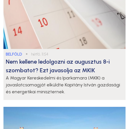
BELFÖLD
●
hétfő, 11:54
Nem kellene ledolgozni az augusztus 8-i
szombatot? Ezt javasolja az MKIK
A Magyar Kereskedelmi és Iparkamara (MKIK) a
javaslatcsomagját elküldte Kapitány István gazdasági
és energetikai miniszternek.