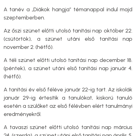
A tanév a „Diákok hangja” témanappal indul majd
szeptemberben.
Az őszi szünet előtti utolsó tanítási nap október 22.
(csütörtök), a szünet utáni első tanítási nap
november 2. (hétfő).
A téli szünet előtti utolsó tanítási nap december 18.
(péntek), a szünet utáni első tanítási nap január 4.
(hétfő).
A tanítási év első féléve január 22-ig tart. Az iskolák
január 29-ig értesítik a tanulókat, kiskorú tanuló
esetén a szülőket az első félévben elért tanulmányi
eredményekről.
A tavaszi szünet előtti utolsó tanítási nap március
24. (szerda), a szünet utáni első tanítási nap április 5.