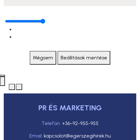
Mégsem
Beállítások mentése
PR ÉS MARKETING
Telefon:
+36-92-955-955
Email:
kapcsolat@egerszegihirek.hu