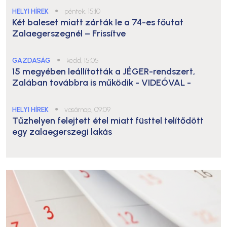
HELYI HÍREK
●
péntek, 15:10
Két baleset miatt zárták le a 74-es főutat
Zalaegerszegnél – Frissítve
GAZDASÁG
●
kedd, 15:05
15 megyében leállították a JÉGER-rendszert,
Zalában továbbra is működik
- VIDEÓVAL -
HELYI HÍREK
●
vasárnap, 09:09
Tűzhelyen felejtett étel miatt füsttel telítődött
egy zalaegerszegi lakás