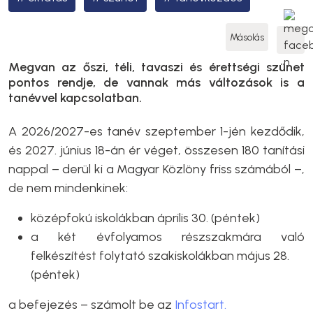
Másolás
Megvan az őszi, téli, tavaszi és érettségi szünet
pontos rendje, de vannak más változások is a
tanévvel kapcsolatban.
A 2026/2027-es tanév szeptember 1-jén kezdődik,
és 2027. június 18-án ér véget, összesen 180 tanítási
nappal – derül ki a Magyar Közlöny friss számából –,
de nem mindenkinek:
középfokú iskolákban április 30. (péntek)
a két évfolyamos részszakmára való
felkészítést folytató szakiskolákban május 28.
(péntek)
a befejezés – számolt be az
Infostart.