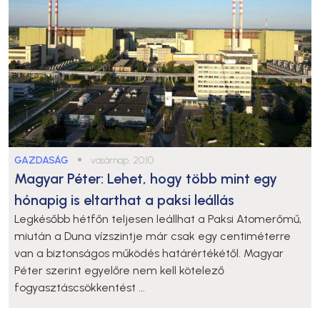
GAZDASÁG
●
vasárnap, 20:10
Magyar Péter: Lehet, hogy több mint egy
hónapig is eltarthat a paksi leállás
Legkésőbb hétfőn teljesen leállhat a Paksi Atomerőmű,
miután a Duna vízszintje már csak egy centiméterre
van a biztonságos működés határértékétől. Magyar
Péter szerint egyelőre nem kell kötelező
fogyasztáscsökkentést ...