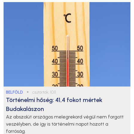
BELFÖLD
●
csütörtök, 10:11
Történelmi hőség: 41,4 fokot mértek
Budakalászon
Az abszolút országos melegrekord végül nem forgott
veszélyben, de így is történelmi napot hozott a
forróság.