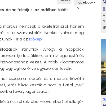
N
8
, de ne feledjük, az erdőben talált
A
a
 március nemcsak a kikeletről szól, hanem
g
ról is: a szarvasfélék ilyenkor válnak meg
 újnak - írja az
Időkép
.
áltozások irányítják. Ahogy a nappalok
eronszintje lecsökken, ami az agancstő és
elszívódásához vezet. A több kilogrammos
vagy egy ághoz érve egyszerűen leválik.
at csúcsa a február és a március közötti
t, erős bikák kezdik a sort, a fiatal „deli”
iselik a tavalyi agancsukat.
G
késő ősszel (október-november) elhullatják
M