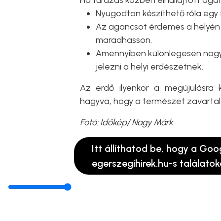
Ha túrázás közben elhullajtott aga
Nyugodtan készíthető róla egy
Az agancsot érdemes a helyén 
maradhasson.
Amennyiben különlegesen nagy v
jelezni a helyi erdészetnek.
Az erdő ilyenkor a megújulásra ké
hagyva, hogy a természet zavartal
Fotó: Időkép/ Nagy Márk
Itt állíthatod be, hogy a Goo
egerszegihirek.hu-s találatok