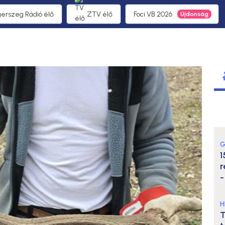
gerszeg Rádió élő
ZTV élő
Foci VB 2026
G
1
r
-
H
T