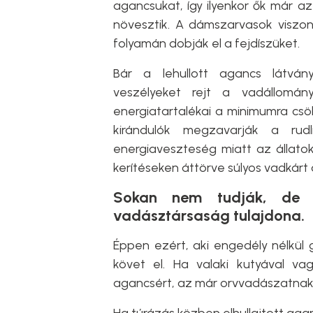
agancsukat, így ilyenkor ők már az
növesztik. A dámszarvasok viszont
folyamán dobják el a fejdíszüket.
Bár a lehullott agancs látván
veszélyeket rejt a vadállomá
energiatartalékai a minimumra csök
kirándulók megzavarják a rud
energiaveszteség miatt az állato
kerítéseken áttörve súlyos vadkárt
Sokan nem tudják, de a
vadásztársaság tulajdona.
Éppen ezért, aki engedély nélkül g
követ el. Ha valaki kutyával v
agancsért, az már orvvadászatnak 