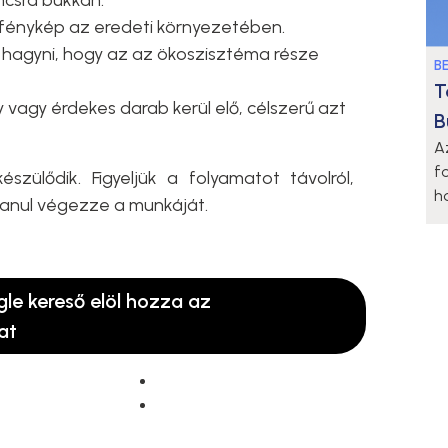
ncsra bukkan:
 fénykép az eredeti környezetében.
hagyni, hogy az az ökoszisztéma része
B
T
agy érdekes darab kerül elő, célszerű azt
B
A
f
szülődik. Figyeljük a folyamatot távolról,
h
anul végezze a munkáját.
gle kereső elöl hozza az
at