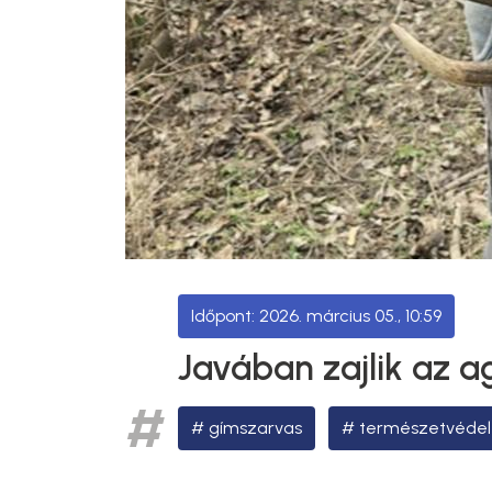
2026. március 05., 10:59
Javában zajlik az a
gímszarvas
természetvéde