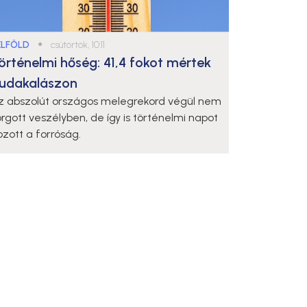
ELFÖLD
●
csütörtök, 10:11
örténelmi hőség: 41,4 fokot mértek
udakalászon
z abszolút országos melegrekord végül nem
orgott veszélyben, de így is történelmi napot
ozott a forróság.