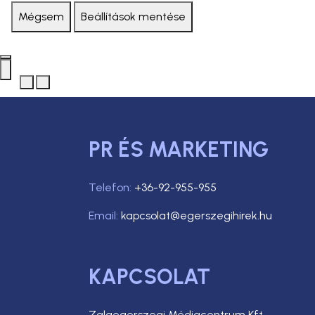
Mégsem
Beállítások mentése
PR ÉS MARKETING
Telefon:
+36-92-955-955
Email:
kapcsolat@egerszegihirek.hu
KAPCSOLAT
Zalaegerszegi Médiacentrum Kft.