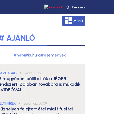
Keresés
MENÜ
# AJÁNLÓ
#helyi
#kultúra
#események
AZDASÁG
●
kedd, 15:05
5 megyében leállították a JÉGER-
endszert, Zalában továbbra is működik
 VIDEÓVAL -
ELYI HÍREK
●
vasárnap, 09:09
űzhelyen felejtett étel miatt füsttel