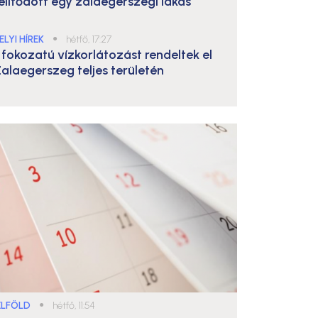
elítődött egy zalaegerszegi lakás
ELYI HÍREK
●
hétfő, 17:27
. fokozatú vízkorlátozást rendeltek el
alaegerszeg teljes területén
ELFÖLD
●
hétfő, 11:54