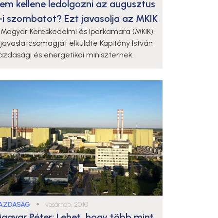
em kellene ledolgozni az augusztus
-i szombatot? Ezt javasolja az MKIK
 Magyar Kereskedelmi és Iparkamara (MKIK)
 javaslatcsomagját elküldte Kapitány István
azdasági és energetikai miniszternek.
AZDASÁG
●
vasárnap, 20:10
agyar Péter: Lehet, hogy több mint