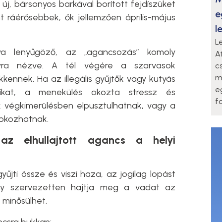
 új, bársonyos barkával borított fejdíszüket
e
 ráérősebbek, ők jellemzően április-május
l
L
ya lenyűgöző, az „agancsozás” komoly
A
nyra nézve. A tél végére a szarvasok
c
m
kennek. Ha az illegális gyűjtők vagy kutyás
e
likat, a menekülés okozta stressz és
f
k végkimerülésben elpusztulhatnak, vagy a
 okozhatnak.
z elhullajtott agancs a helyi
yűjti össze és viszi haza, az jogilag lopást
agy szervezetten hajtja meg a vadat az
minősülhet.