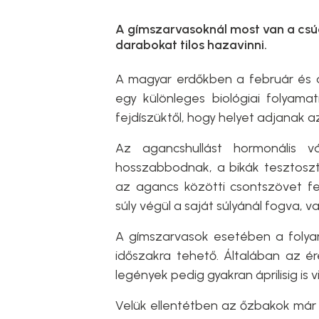
A gímszarvasoknál most van a csúcs
darabokat tilos hazavinni.
A magyar erdőkben a február és a
egy különleges biológiai folyamat
fejdíszüktől, hogy helyet adjanak az
Az agancshullást hormonális v
hosszabbodnak, a bikák tesztoszt
az agancs közötti csontszövet f
súly végül a saját súlyánál fogva, 
A gímszarvasok esetében a folyam
időszakra tehető. Általában az éret
legények pedig gyakran áprilisig is v
Velük ellentétben az őzbakok már 