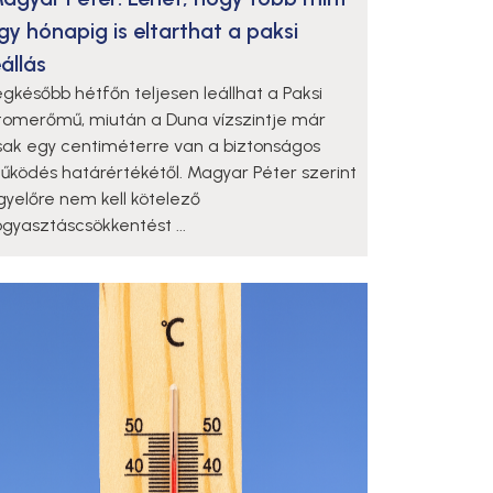
gy hónapig is eltarthat a paksi
eállás
egkésőbb hétfőn teljesen leállhat a Paksi
tomerőmű, miután a Duna vízszintje már
sak egy centiméterre van a biztonságos
űködés határértékétől. Magyar Péter szerint
gyelőre nem kell kötelező
ogyasztáscsökkentést ...