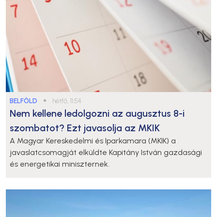
BELFÖLD
●
hétfő, 11:54
Nem kellene ledolgozni az augusztus 8-i
szombatot? Ezt javasolja az MKIK
A Magyar Kereskedelmi és Iparkamara (MKIK) a
javaslatcsomagját elküldte Kapitány István gazdasági
és energetikai miniszternek.