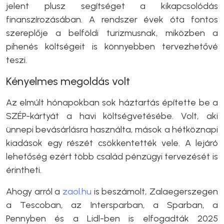
jelent plusz segítséget a kikapcsolódás
finanszírozásában. A rendszer évek óta fontos
szereplője a belföldi turizmusnak, miközben a
pihenés költségeit is könnyebben tervezhetővé
teszi.
Kényelmes megoldás volt
Az elmúlt hónapokban sok háztartás építette be a
SZÉP-kártyát a havi költségvetésébe. Volt, aki
ünnepi bevásárlásra használta, mások a hétköznapi
kiadások egy részét csökkentették vele. A lejáró
lehetőség ezért több család pénzügyi tervezését is
érintheti.
Ahogy arról a
zaol.hu
is beszámolt, Zalaegerszegen
a Tescoban, az Intersparban, a Sparban, a
Pennyben és a Lidl-ben is elfogadták 2025