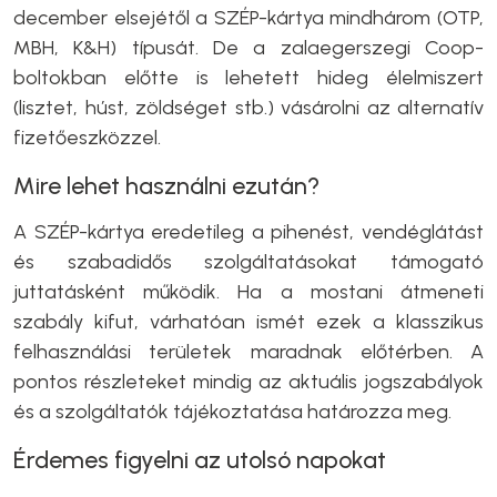
december elsejétől a SZÉP-kártya mindhárom (OTP,
MBH, K&H) típusát. De a zalaegerszegi Coop-
boltokban előtte is lehetett hideg élelmiszert
(lisztet, húst, zöldséget stb.) vásárolni az alternatív
fizetőeszközzel.
Mire lehet használni ezután?
A SZÉP-kártya eredetileg a pihenést, vendéglátást
és szabadidős szolgáltatásokat támogató
juttatásként működik. Ha a mostani átmeneti
szabály kifut, várhatóan ismét ezek a klasszikus
felhasználási területek maradnak előtérben. A
pontos részleteket mindig az aktuális jogszabályok
és a szolgáltatók tájékoztatása határozza meg.
Érdemes figyelni az utolsó napokat