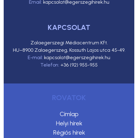
Email:
kapcsolat@egerszegihirek.hu
KAPCSOLAT
Zalaegerszegi Médiacentrum Kft.
HU–8900 Zalaegerszeg, Kossuth Lajos utca 45-49.
E-mail:
kapcsolat@egerszegihirek.hu
Telefon:
+36 (92) 955-955
ROVATOK
Címlap
Helyi hírek
Régiós hírek