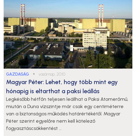
GAZDASÁG
●
vasárnap, 20:10
Magyar Péter: Lehet, hogy több mint egy
hónapig is eltarthat a paksi leállás
Legkésőbb hétfőn teljesen leállhat a Paksi Atomerőmű,
miután a Duna vízszintje már csak egy centiméterre
van a biztonságos működés határértékétől. Magyar
Péter szerint egyelőre nem kell kötelező
fogyasztáscsökkentést ...