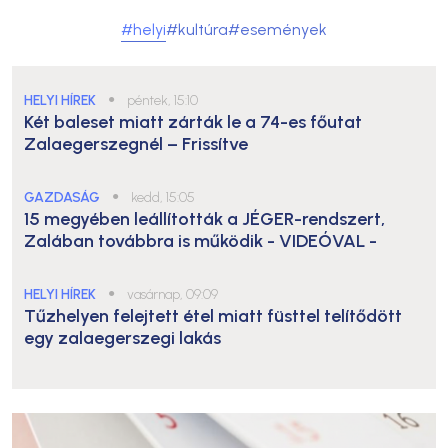
#helyi
#kultúra
#események
HELYI HÍREK
●
péntek, 15:10
Két baleset miatt zárták le a 74-es főutat
Zalaegerszegnél – Frissítve
GAZDASÁG
●
kedd, 15:05
15 megyében leállították a JÉGER-rendszert,
Zalában továbbra is működik
- VIDEÓVAL -
HELYI HÍREK
●
vasárnap, 09:09
Tűzhelyen felejtett étel miatt füsttel telítődött
egy zalaegerszegi lakás