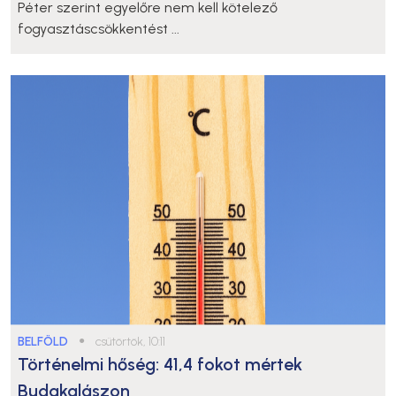
Péter szerint egyelőre nem kell kötelező
fogyasztáscsökkentést ...
BELFÖLD
●
csütörtök, 10:11
Történelmi hőség: 41,4 fokot mértek
Budakalászon