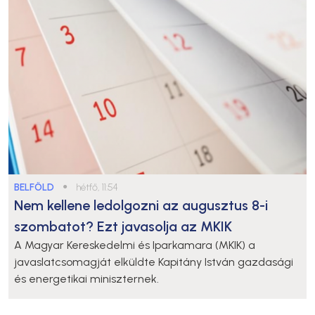
BELFÖLD
●
hétfő, 11:54
Nem kellene ledolgozni az augusztus 8-i
szombatot? Ezt javasolja az MKIK
A Magyar Kereskedelmi és Iparkamara (MKIK) a
javaslatcsomagját elküldte Kapitány István gazdasági
és energetikai miniszternek.