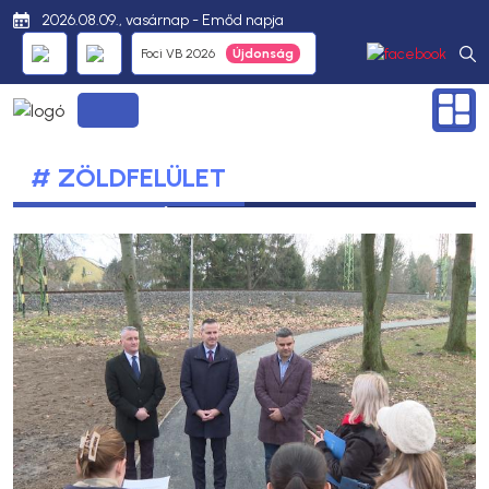
2026.08.09., vasárnap - Emőd napja
Foci VB 2026
# ZÖLDFELÜLET