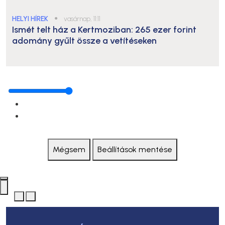
HELYI HÍREK
●
vasárnap, 11:11
Ismét telt ház a Kertmoziban: 265 ezer forint
adomány gyűlt össze a vetítéseken
Mégsem
Beállítások mentése