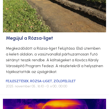
Megújul a Rózsa-liget
Megkezdődött a Rózsa-liget felújítása. Első ütemben
a keleti oldalon, a vasútvonallal párhuzamosan futó
sétányt teszik rendbe. A költségeket a Kovács Károly
Városépítő Program fedezi. A részletekről a helyszínen
tájékoztatták az újságírókat.
FEJLESZTÉSEK
,
RÓZSA-LIGET
,
ZÖLDFELÜLET
2025. november 05., 16:10
- 0. x 00., 00:00