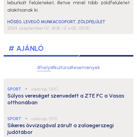
leburkolt felületeket, illetve minél több zöldfelületet
alakítsanak ki.
HŐSÉG
,
LEVEGŐ MUNKACSOPORT
,
ZÖLDFELÜLET
2024. szeptember 07., 18:35
- 0. x 00., 00:00
# AJÁNLÓ
#helyi
#kultúra
#események
SPORT
●
vasárnap, 09:10
Súlyos vereséget szenvedett a ZTE FC a Vasas
otthonában
SPORT
●
vasárnap, 09:19
Sikeres övvizsgával zárult a zalaegerszegi
judótábor