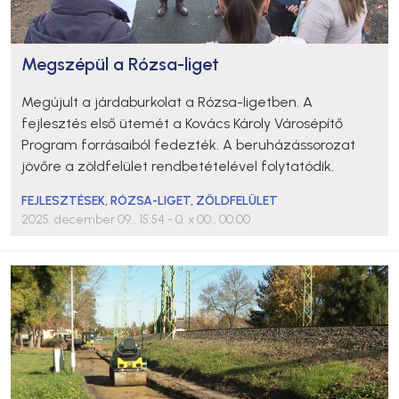
Megszépül a Rózsa-liget
Megújult a járdaburkolat a Rózsa-ligetben. A
fejlesztés első ütemét a Kovács Károly Városépítő
Program forrásaiból fedezték. A beruházássorozat
jövőre a zöldfelület rendbetételével folytatódik.
FEJLESZTÉSEK
,
RÓZSA-LIGET
,
ZÖLDFELÜLET
2025. december 09., 15:54
- 0. x 00., 00:00