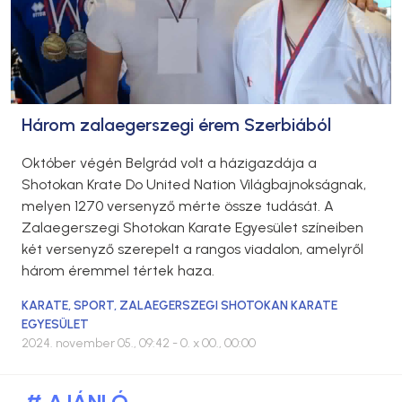
Három zalaegerszegi érem Szerbiából
Október végén Belgrád volt a házigazdája a
Shotokan Krate Do United Nation Világbajnokságnak,
melyen 1270 versenyző mérte össze tudását. A
Zalaegerszegi Shotokan Karate Egyesület színeiben
két versenyző szerepelt a rangos viadalon, amelyről
három éremmel tértek haza.
KARATE
,
SPORT
,
ZALAEGERSZEGI SHOTOKAN KARATE
EGYESÜLET
2024. november 05., 09:42
- 0. x 00., 00:00
# AJÁNLÓ