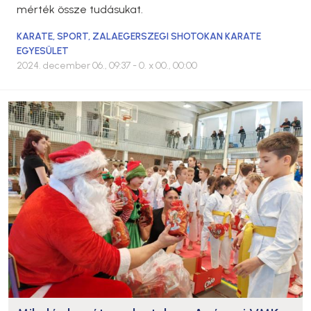
mérték össze tudásukat.
KARATE
,
SPORT
,
ZALAEGERSZEGI SHOTOKAN KARATE
EGYESÜLET
2024. december 06., 09:37
- 0. x 00., 00:00