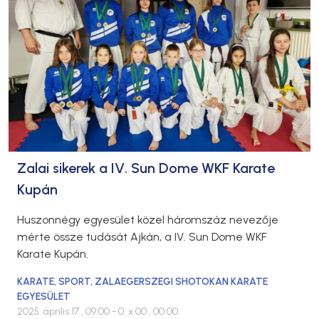
Zalai sikerek a IV. Sun Dome WKF Karate
Kupán
Huszonnégy egyesület közel háromszáz nevezője
mérte össze tudását Ajkán, a IV. Sun Dome WKF
Karate Kupán.
KARATE
,
SPORT
,
ZALAEGERSZEGI SHOTOKAN KARATE
EGYESÜLET
2025. április 17., 09:00
- 0. x 00., 00:00