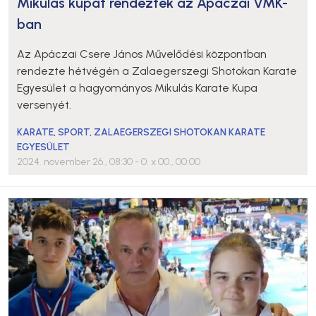
Mikulás kupát rendeztek az Apáczai VMK-
ban
Az Apáczai Csere János Művelődési központban
rendezte hétvégén a Zalaegerszegi Shotokan Karate
Egyesület a hagyományos Mikulás Karate Kupa
versenyét.
KARATE
,
SPORT
,
ZALAEGERSZEGI SHOTOKAN KARATE
EGYESÜLET
2024. november 26., 08:30
- 0. x 00., 00:00