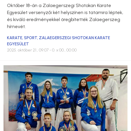
Október 18-án a Zalaegerszegi Shotokan Karate
Egyesület versenyzői két helyszínen is tatamira léptek,
és kiváló eredményekkel öregbítették Zalaegerszeg
hírnevét.
KARATE
,
SPORT
,
ZALAEGERSZEGI SHOTOKAN KARATE
EGYESÜLET
2025. október 21., 09:07
- 0. x 00., 00:00