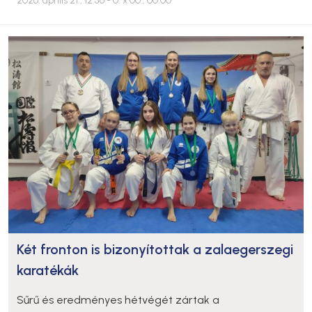
2026. április 21., 12:56
- 0. x 00., 00:00
Két fronton is bizonyítottak a zalaegerszegi
karatékák
Sűrű és eredményes hétvégét zártak a