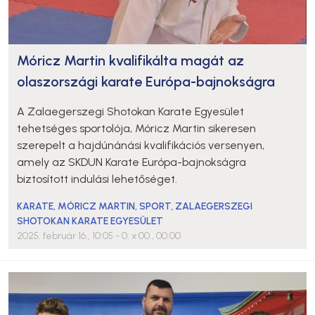
Móricz Martin kvalifikálta magát az
olaszországi karate Európa-bajnokságra
A Zalaegerszegi Shotokan Karate Egyesület
tehetséges sportolója, Móricz Martin sikeresen
szerepelt a hajdúnánási kvalifikációs versenyen,
amely az SKDUN Karate Európa-bajnokságra
biztosított indulási lehetőséget.
KARATE
,
MÓRICZ MARTIN
,
SPORT
,
ZALAEGERSZEGI
SHOTOKAN KARATE EGYESÜLET
2025. február 16., 10:05
- 0. x 00., 00:00