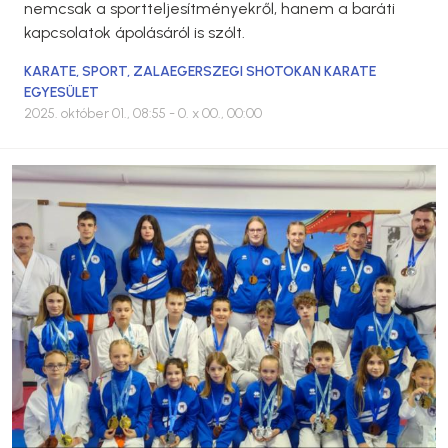
nemcsak a sportteljesítményekről, hanem a baráti
kapcsolatok ápolásáról is szólt.
KARATE
,
SPORT
,
ZALAEGERSZEGI SHOTOKAN KARATE
EGYESÜLET
2025. október 01., 08:55
- 0. x 00., 00:00