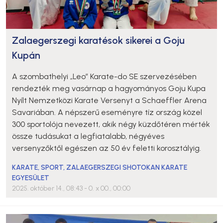
Zalaegerszegi karatésok sikerei a Goju
Kupán
A szombathelyi „Leo” Karate-do SE szervezésében
rendezték meg vasárnap a hagyományos Goju Kupa
Nyílt Nemzetközi Karate Versenyt a Schaeffler Arena
Savariában. A népszerű eseményre tíz ország közel
300 sportolója nevezett, akik négy küzdőtéren mérték
össze tudásukat a legfiatalabb, négyéves
versenyzőktől egészen az 50 év feletti korosztályig.
KARATE
,
SPORT
,
ZALAEGERSZEGI SHOTOKAN KARATE
EGYESÜLET
2025. október 14., 08:43
- 0. x 00., 00:00