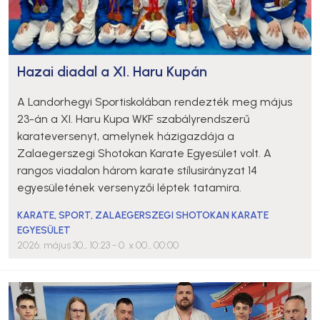
Hazai diadal a XI. Haru Kupán
A Landorhegyi Sportiskolában rendezték meg május
23-án a XI. Haru Kupa WKF szabályrendszerű
karateversenyt, amelynek házigazdája a
Zalaegerszegi Shotokan Karate Egyesület volt. A
rangos viadalon három karate stílusirányzat 14
egyesületének versenyzői léptek tatamira.
KARATE
,
SPORT
,
ZALAEGERSZEGI SHOTOKAN KARATE
EGYESÜLET
2026. május 30., 10:23
- 0. x 00., 00:00