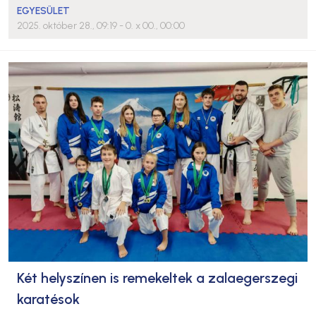
EGYESÜLET
2025. október 28., 09:19
- 0. x 00., 00:00
Két helyszínen is remekeltek a zalaegerszegi
karatésok