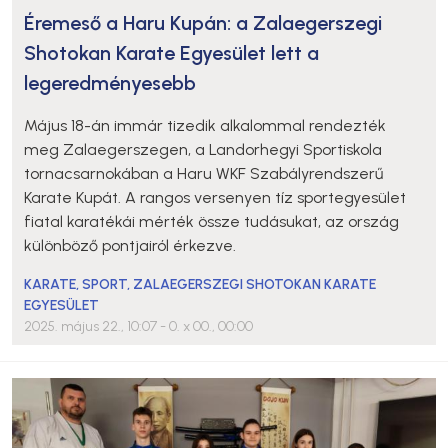
Éremeső a Haru Kupán: a Zalaegerszegi
Shotokan Karate Egyesület lett a
legeredményesebb
Május 18-án immár tizedik alkalommal rendezték
meg Zalaegerszegen, a Landorhegyi Sportiskola
tornacsarnokában a Haru WKF Szabályrendszerű
Karate Kupát. A rangos versenyen tíz sportegyesület
fiatal karatékái mérték össze tudásukat, az ország
különböző pontjairól érkezve.
KARATE
,
SPORT
,
ZALAEGERSZEGI SHOTOKAN KARATE
EGYESÜLET
2025. május 22., 10:07
- 0. x 00., 00:00