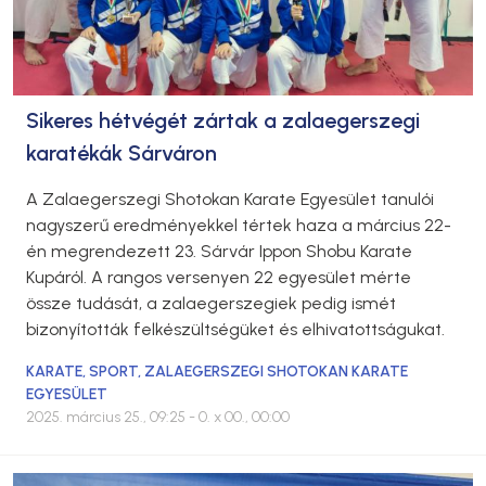
Sikeres hétvégét zártak a zalaegerszegi
karatékák Sárváron
A Zalaegerszegi Shotokan Karate Egyesület tanulói
nagyszerű eredményekkel tértek haza a március 22-
én megrendezett 23. Sárvár Ippon Shobu Karate
Kupáról. A rangos versenyen 22 egyesület mérte
össze tudását, a zalaegerszegiek pedig ismét
bizonyították felkészültségüket és elhivatottságukat.
KARATE
,
SPORT
,
ZALAEGERSZEGI SHOTOKAN KARATE
EGYESÜLET
2025. március 25., 09:25
- 0. x 00., 00:00