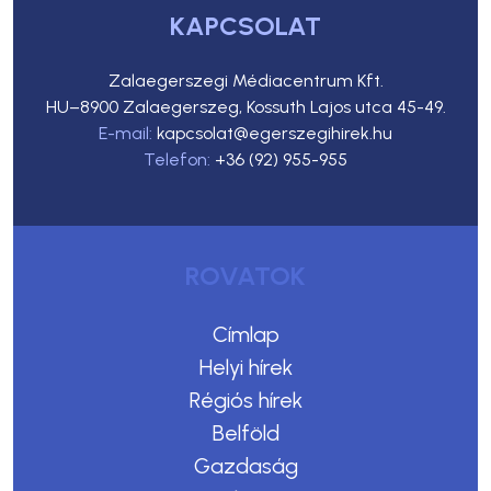
KAPCSOLAT
Zalaegerszegi Médiacentrum Kft.
HU–8900 Zalaegerszeg, Kossuth Lajos utca 45-49.
E-mail:
kapcsolat@egerszegihirek.hu
Telefon:
+36 (92) 955-955
ROVATOK
Címlap
Helyi hírek
Régiós hírek
Belföld
Gazdaság