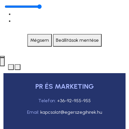
Mégsem
Beállítások mentése
PR ÉS MARKETING
Telefon:
+36-92-955-955
Email:
kapcsolat@egerszegihirek.hu