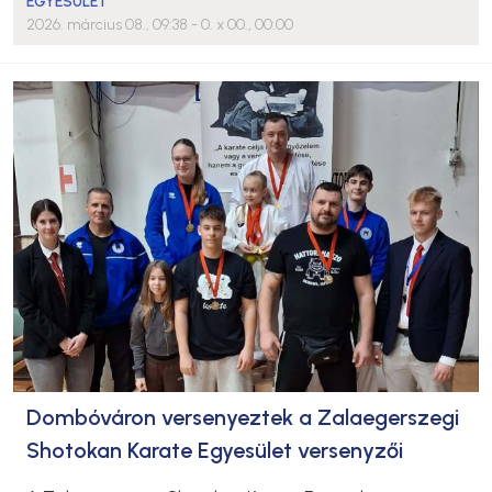
EGYESÜLET
2026. március 08., 09:38
- 0. x 00., 00:00
Dombóváron versenyeztek a Zalaegerszegi
Shotokan Karate Egyesület versenyzői