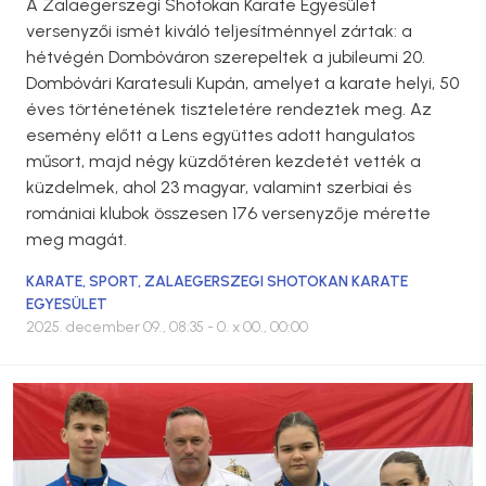
A Zalaegerszegi Shotokan Karate Egyesület
versenyzői ismét kiváló teljesítménnyel zártak: a
hétvégén Dombóváron szerepeltek a jubileumi 20.
Dombóvári Karatesuli Kupán, amelyet a karate helyi, 50
éves történetének tiszteletére rendeztek meg. Az
esemény előtt a Lens együttes adott hangulatos
műsort, majd négy küzdőtéren kezdetét vették a
küzdelmek, ahol 23 magyar, valamint szerbiai és
romániai klubok összesen 176 versenyzője mérette
meg magát.
KARATE
,
SPORT
,
ZALAEGERSZEGI SHOTOKAN KARATE
EGYESÜLET
2025. december 09., 08:35
- 0. x 00., 00:00