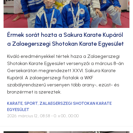
Érmek sorát hozta a Sakura Karate Kupáról
a Zalaegerszegi Shotokan Karate Egyesület
Kiváló eredményekkel tértek haza a Zalaegerszegi
Shotokan Karate Egyesület versenyzői a március 8-án
Gersekaráton megrendezett XXVI. Sakura Karate
Kupáról. A zalaegerszegi fiatalok a WKF
szabályrendszerű versenyen több arany-, ezüst- és
bronzérmet is szereztek.
KARATE
,
SPORT
,
ZALAEGERSZEGI SHOTOKAN KARATE
EGYESÜLET
2026. március 12., 08:58
- 0. x 00., 00:00