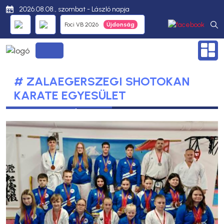
2026.08.08., szombat - László napja
Foci VB 2026
# ZALAEGERSZEGI SHOTOKAN
KARATE EGYESÜLET