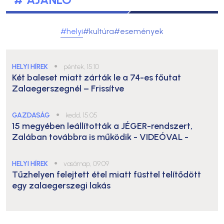
#helyi
#kultúra
#események
HELYI HÍREK
●
péntek, 15:10
Két baleset miatt zárták le a 74-es főutat
Zalaegerszegnél – Frissítve
GAZDASÁG
●
kedd, 15:05
15 megyében leállították a JÉGER-rendszert,
Zalában továbbra is működik
- VIDEÓVAL -
HELYI HÍREK
●
vasárnap, 09:09
Tűzhelyen felejtett étel miatt füsttel telítődött
egy zalaegerszegi lakás