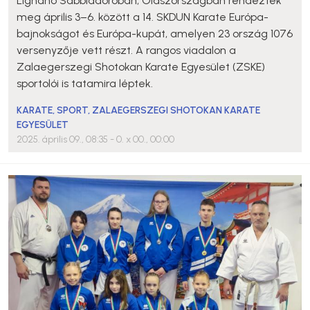
Lignano Sabbiadoróban, Olaszországban rendezték
meg április 3–6. között a 14. SKDUN Karate Európa-
bajnokságot és Európa-kupát, amelyen 23 ország 1076
versenyzője vett részt. A rangos viadalon a
Zalaegerszegi Shotokan Karate Egyesület (ZSKE)
sportolói is tatamira léptek.
KARATE
,
SPORT
,
ZALAEGERSZEGI SHOTOKAN KARATE
EGYESÜLET
2025. április 09., 08:35
- 0. x 00., 00:00