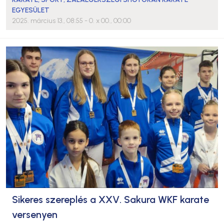
EGYESÜLET
2025. március 13., 08:55
- 0. x 00., 00:00
Sikeres szereplés a XXV. Sakura WKF karate
versenyen