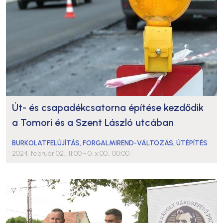
Út- és csapadékcsatorna építése kezdődik
a Tomori és a Szent László utcában
BURKOLATFELÚJÍTÁS
,
FORGALMIREND-VÁLTOZÁS
,
ÚTÉPÍTÉS
2024. február 02., 11:00
- 0. x 00., 00:00