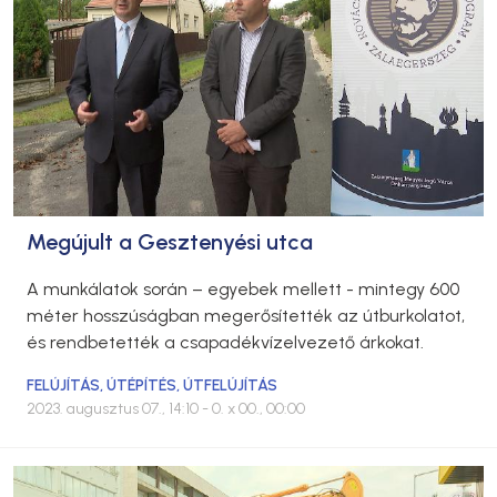
Megújult a Gesztenyési utca
A munkálatok során – egyebek mellett - mintegy 600
méter hosszúságban megerősítették az útburkolatot,
és rendbetették a csapadékvízelvezető árkokat.
FELÚJÍTÁS
,
ÚTÉPÍTÉS
,
ÚTFELÚJÍTÁS
2023. augusztus 07., 14:10
- 0. x 00., 00:00