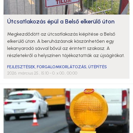
Útcsatlakozás épül a Belső elkerülő úton
Megkezdődött az útcsatlakozás kiépítése a Belső
elkerülő úton. A beruházásnak köszönhetően egy
lekanyarodó sávval bővül az érintett szakasz. A
részletekről a helyszínen tájékoztatták az újságírókat.
FEJLESZTÉSEK
,
FORGALOMKORLÁTOZÁS
,
ÚTÉPÍTÉS
2026. március 25., 15:10
- 0. x 00., 00:00