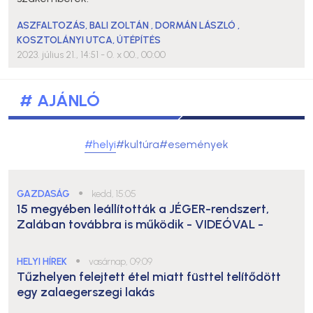
ASZFALTOZÁS
,
BALI ZOLTÁN
,
DORMÁN LÁSZLÓ
,
KOSZTOLÁNYI UTCA
,
ÚTÉPÍTÉS
2023. július 21., 14:51
- 0. x 00., 00:00
# AJÁNLÓ
#helyi
#kultúra
#események
GAZDASÁG
●
kedd, 15:05
15 megyében leállították a JÉGER-rendszert,
Zalában továbbra is működik
- VIDEÓVAL -
HELYI HÍREK
●
vasárnap, 09:09
Tűzhelyen felejtett étel miatt füsttel telítődött
egy zalaegerszegi lakás