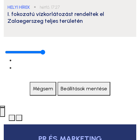
HELYI HÍREK
●
hétfő, 17:27
I. fokozatú vízkorlátozást rendeltek el
Zalaegerszeg teljes területén
Mégsem
Beállítások mentése
PR ÉS MARKETING