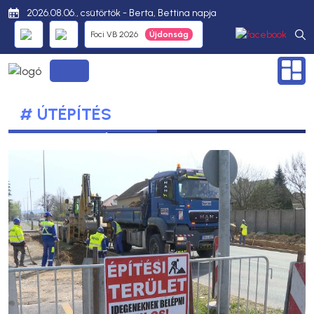
2026.08.06., csütörtök - Berta, Bettina napja
Foci VB 2026
# ÚTÉPÍTÉS