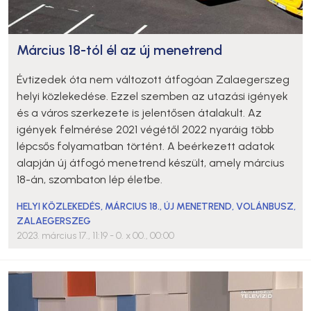
Március 18-tól él az új menetrend
Évtizedek óta nem változott átfogóan Zalaegerszeg
helyi közlekedése. Ezzel szemben az utazási igények
és a város szerkezete is jelentősen átalakult. Az
igények felmérése 2021 végétől 2022 nyaráig több
lépcsős folyamatban történt. A beérkezett adatok
alapján új átfogó menetrend készült, amely március
18-án, szombaton lép életbe.
HELYI KÖZLEKEDÉS
,
MÁRCIUS 18.
,
ÚJ MENETREND
,
VOLÁNBUSZ
,
ZALAEGERSZEG
2023. március 17., 11:19
- 0. x 00., 00:00