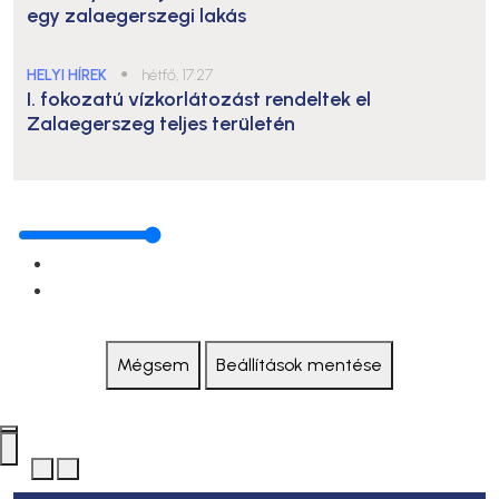
egy zalaegerszegi lakás
HELYI HÍREK
●
hétfő, 17:27
I. fokozatú vízkorlátozást rendeltek el
Zalaegerszeg teljes területén
Mégsem
Beállítások mentése