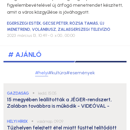
figyelembevételével új átfogó menetrendet készített,
amit a város közgyűlése is jóváhagyott.
EGERSZEGI ESTÉK
,
GECSE PÉTER
,
RÓZSA TAMÁS
,
ÚJ
MENETREND
,
VOLÁNBUSZ
,
ZALAEGERSZEGI TELEVÍZIÓ
2023. március 13., 10:49
- 0. x 00., 00:00
# AJÁNLÓ
#helyi
#kultúra
#események
GAZDASÁG
●
kedd, 15:05
15 megyében leállították a JÉGER-rendszert,
Zalában továbbra is működik
- VIDEÓVAL -
HELYI HÍREK
●
vasárnap, 09:09
Tűzhelyen felejtett étel miatt füsttel telítődött