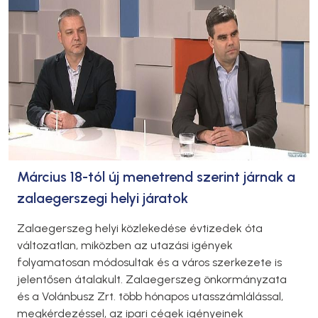
Március 18-tól új menetrend szerint járnak a
zalaegerszegi helyi járatok
Zalaegerszeg helyi közlekedése évtizedek óta
változatlan, miközben az utazási igények
folyamatosan módosultak és a város szerkezete is
jelentősen átalakult. Zalaegerszeg önkormányzata
és a Volánbusz Zrt. több hónapos utasszámlálással,
megkérdezéssel, az ipari cégek igényeinek