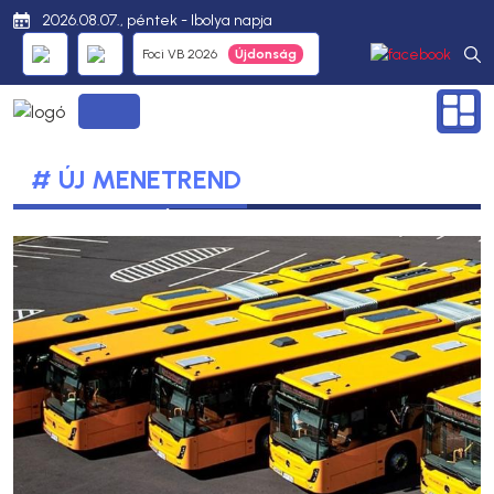
2026.08.07., péntek - Ibolya napja
Foci VB 2026
# ÚJ MENETREND