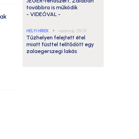
JÉGER-rendszert, Zalában
továbbra is működik
- VIDEÓVAL -
nak
HELYI HÍREK
●
vasárnap, 09:09
Tűzhelyen felejtett étel
miatt füsttel telítődött egy
zalaegerszegi lakás