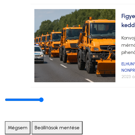
Figy
kedd
Konvo
mérnö
pihen
ELHUN
NONPR
2023. áp
Mégsem
Beállítások mentése