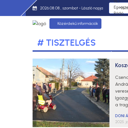
2026.08.08., szombat - László napja
95,1
Közérdekű információk
# TISZTELGÉS
Kosz
Csend
Andrá
veresé
Igazg
a trag
DONI 
2025. j