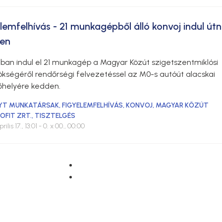
elemfelhívás - 21 munkagépből álló konvoj indul út
en
jban indul el 21 munkagép a Magyar Közút szigetszentmiklósi
kségéről rendőrségi felvezetéssel az M0-s autóút alacskai
őhelyére kedden.
YT MUNKATÁRSAK
,
FIGYELEMFELHÍVÁS
,
KONVOJ
,
MAGYAR KÖZÚT
OFIT ZRT.
,
TISZTELGÉS
rilis 17., 13:01
- 0. x 00., 00:00