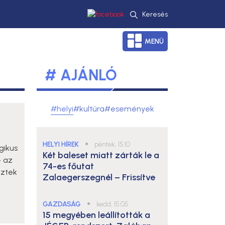
Keresés
MENÜ
# AJÁNLÓ
#helyi
#kultúra
#események
HELYI HÍREK
●
péntek, 15:10
gikus
Két baleset miatt zárták le a
- az
74-es főutat
eztek
Zalaegerszegnél – Frissítve
GAZDASÁG
●
kedd, 15:05
15 megyében leállították a