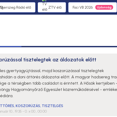
 Egerszeg Rádió élő
ZTV élő
Foci VB 2026
orúzással tisztelegtek az áldozatok előtt
es gyertyagyújtással, majd koszorúzással tisztelegtek
shidán a doni áttörés áldozatai előtt. A magyar hadsereg tra
ge a térségben több családot is érintett. A Hősök kertjében 
yöngy Hagyományőrző Egyesület közreműködésével - emlék
édiára.
ÁTTÖRÉS
,
KOSZORÚZÁS
,
TISZTELGÉS
anuár 10., 19:35
- 0. x 00., 00:00