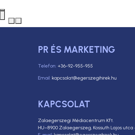
PR ÉS MARKETING
Telefon:
+36-92-955-955
Email:
kapcsolat@egerszegihirek.hu
KAPCSOLAT
Zalaegerszegi Médiacentrum Kft.
HU–8900 Zalaegerszeg, Kossuth Lajos utca 
E-mail:
kapcsolat@egerszegihirek.hu