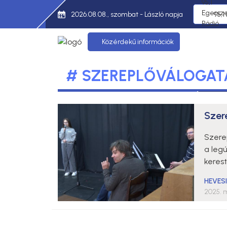
2026.08.08., szombat - László napja
95,1
Közérdekű információk
# SZEREPLŐVÁLOGAT
Szer
Szere
a leg
kerest
HEVES
2025. m