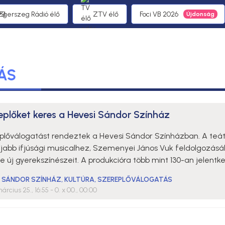
 Egerszeg Rádió élő
ZTV élő
Foci VB 2026
ÁS
eplőket keres a Hevesi Sándor Színház
plőválogatást rendeztek a Hevesi Sándor Színházban. A teá
újabb ifjúsági musicalhez, Szemenyei János Vuk feldolgozás
e új gyerekszínészeit. A produkcióra több mint 130-an jelentk
I SÁNDOR SZÍNHÁZ
,
KULTÚRA
,
SZEREPLŐVÁLOGATÁS
árcius 25., 16:55
- 0. x 00., 00:00