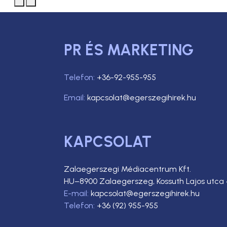
PR ÉS MARKETING
Telefon:
+36-92-955-955
Email:
kapcsolat@egerszegihirek.hu
KAPCSOLAT
Zalaegerszegi Médiacentrum Kft.
HU–8900 Zalaegerszeg, Kossuth Lajos utca 
E-mail:
kapcsolat@egerszegihirek.hu
Telefon:
+36 (92) 955-955