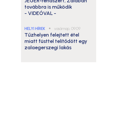
JÉGER-rendszert, Zalában
továbbra is működik
- VIDEÓVAL -
HELYI HÍREK
●
vasárnap, 09:09
Tűzhelyen felejtett étel
miatt füsttel telítődött egy
zalaegerszegi lakás