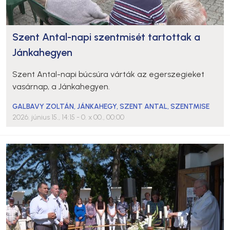
Szent Antal-napi szentmisét tartottak a
Jánkahegyen
Szent Antal-napi búcsúra várták az egerszegieket
vasárnap, a Jánkahegyen.
GALBAVY ZOLTÁN
,
JÁNKAHEGY
,
SZENT ANTAL
,
SZENTMISE
2026. június 15., 14:15
- 0. x 00., 00:00