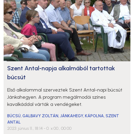
Szent Antal-napja alkalmából tartottak
búcsút
Első alkalommal szerveztek Szent Antal-napi búcsút
Jánkahegyen. A program megálmodói színes
kavalkáddal várták a vendégeket.
BÚCSÚ
,
GALBAVY ZOLTÁN
,
JÁNKAHEGY
,
KÁPOLNA
,
SZENT
ANTAL
2023. június 11., 18:14
- 0. x 00., 00:00