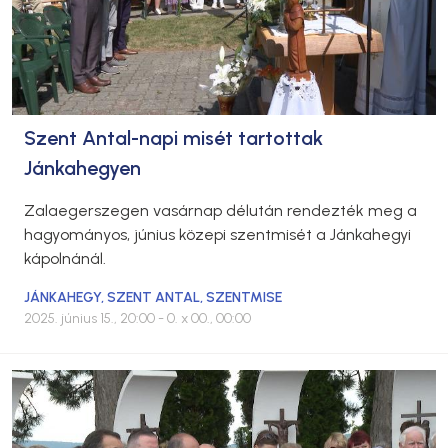
Szent Antal-napi misét tartottak
Jánkahegyen
Zalaegerszegen vasárnap délután rendezték meg a
hagyományos, június közepi szentmisét a Jánkahegyi
kápolnánál.
JÁNKAHEGY
,
SZENT ANTAL
,
SZENTMISE
2025. június 15., 20:00
- 0. x 00., 00:00