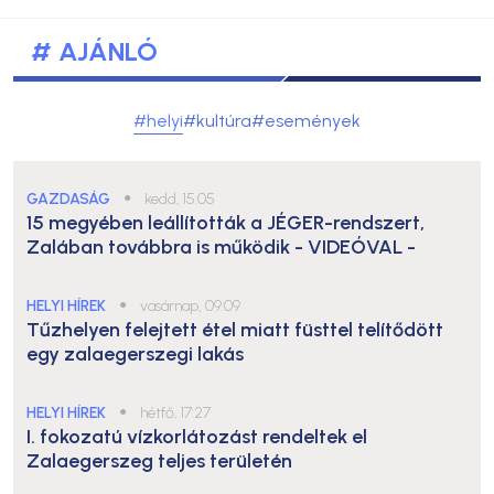
# AJÁNLÓ
#helyi
#kultúra
#események
GAZDASÁG
●
kedd, 15:05
15 megyében leállították a JÉGER-rendszert,
Zalában továbbra is működik
- VIDEÓVAL -
HELYI HÍREK
●
vasárnap, 09:09
Tűzhelyen felejtett étel miatt füsttel telítődött
egy zalaegerszegi lakás
HELYI HÍREK
●
hétfő, 17:27
I. fokozatú vízkorlátozást rendeltek el
Zalaegerszeg teljes területén