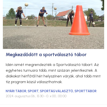
Megkezdődött a sportválasztó tábor
Idén ismét megrendezték a Sportválasztó tábort. Az
egyhetes turnusra több, mint százan jelentkeztek. A
diákokat hétfőtől hét helyszínen várják, ahol több mint
tíz program közül választhatnak.
NYÁRI TÁBOR
,
SPORT
,
SPORTÁGVÁLASZTÓ
,
SPORTTÁBOR
2024. augusztus 06., 15:30
- 0. x 00., 00:00