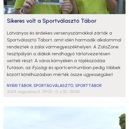
Sikeres volt a Sportválasztó Tábor
Látványos és érdekes versenyszámokkal zárták a
Sportválasztó Tábort, amit idén harmadik alkalommal
rendeztek a zalai vármegyeszékhelyen. A ZalaZone
tesztpályán a diákok rendhagyó tárlatvezetésen
vettek részt. A város környékén a tájékozódási
futáson, az ifjúsági és sportcentrumban pedig többek
között kötélhúzásban mérték össze ügyességüket.
NYÁRI TÁBOR
,
SPORTÁGVÁLASZTÓ
,
SPORTTÁBOR
2024. augusztus 11., 09:00
- 0. x 00., 00:00