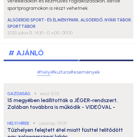
vetélkedőkön és kézműves foglalkozásokon, illetve
sportprogramokon is részt vehetnek.
ALSÓERDEI SPORT- ÉS ÉLMÉNYPARK
,
ALSÓERDŐ
,
NYÁRI TÁBOR
,
SPORTTÁBOR
2023. július 13., 14:30
- 0. x 00., 00:00
# AJÁNLÓ
#helyi
#kultúra
#események
GAZDASÁG
●
kedd, 15:05
15 megyében leállították a JÉGER-rendszert,
Zalában továbbra is működik
- VIDEÓVAL -
HELYI HÍREK
●
vasárnap, 09:09
Tűzhelyen felejtett étel miatt füsttel telítődött
egy zalaegerszegi lakás