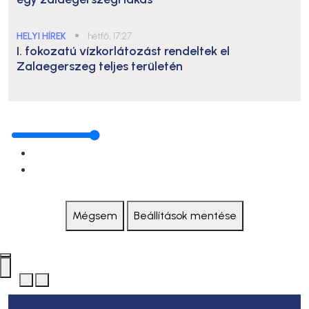
HELYI HÍREK
●
hétfő, 17:27
I. fokozatú vízkorlátozást rendeltek el
Zalaegerszeg teljes területén
Mégsem
Beállítások mentése