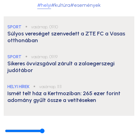
#helyi
#kultúra
#események
SPORT
●
vasárnap, 09:10
Súlyos vereséget szenvedett a ZTE FC a Vasas
otthonában
SPORT
●
vasárnap, 09:19
Sikeres övvizsgával zárult a zalaegerszegi
judótábor
HELYI HÍREK
●
vasárnap, 11:11
Ismét telt ház a Kertmoziban: 265 ezer forint
adomány gyűlt össze a vetítéseken