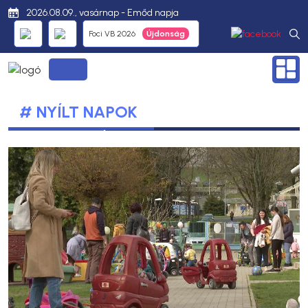
2026.08.09., vasárnap - Emőd napja
Foci VB 2026
# NYÍLT NAPOK