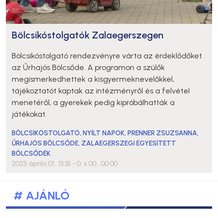
Bölcsikóstolgatók Zalaegerszegen
Bölcsikóstolgató rendezvényre várta az érdeklődőket
az Űrhajós Bölcsőde. A programon a szülők
megismerkedhettek a kisgyermeknevelőkkel,
tájékoztatót kaptak az intézményről és a felvétel
menetéről, a gyerekek pedig kipróbálhatták a
játékokat.
BÖLCSIKÓSTOLGATÓ
,
NYÍLT NAPOK
,
PRENNER ZSUZSANNA
,
ŰRHAJÓS BÖLCSŐDE
,
ZALAEGERSZEGI EGYESÍTETT
BÖLCSŐDÉK
2023. április 01., 13:35
- 0. x 00., 00:00
# AJÁNLÓ