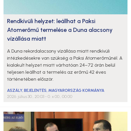
Rendkívüli helyzet: leállhat a Paksi
Atomerőmű termelése a Duna alacsony
vízállása miatt
A Duna rekordalacsony vízállása miatt rendkívüli
intézkedésekre van szükség a Paksi Atomerőműnél. A
kialakult helyzet miatt várhatóan 24–72 órán belül
teljesen leállhat a termelés az erőmű 42 éves
történetében először.
ASZÁLY
,
BEJELENTÉS
,
MAGYARORSZÁG KORMÁNYA
2026. július 30., 20:03
- 0. x 00., 00:00