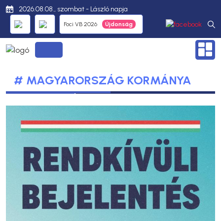
2026.08.08., szombat - László napja
Foci VB 2026
# MAGYARORSZÁG KORMÁNYA