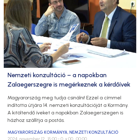
Nemzeti konzultáció – a napokban
Zalaegerszegre is megérkeznek a kérdőívek
Magyarország meg tudja csinálni! Ezzel a címmel
indította útjára 14. nemzeti konzultációját a Kormány.
A kitöltendő íveket a napokban Zalaegerszegen is
házhoz szállítja a postás.
MAGYARORSZÁG KORMÁNYA
,
NEMZETI KONZULTÁCIÓ
2024. november 12., 15:00
- 0. x 00., 00:00