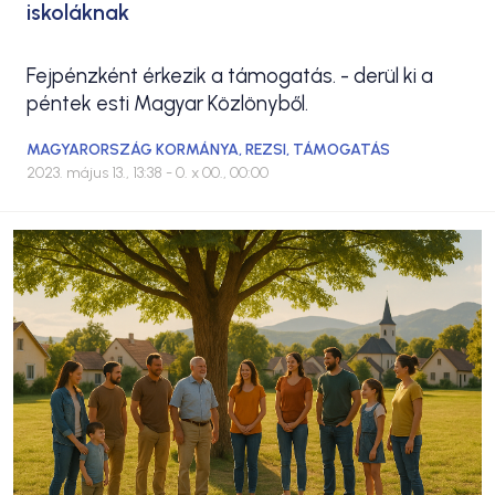
iskoláknak
Fejpénzként érkezik a támogatás. - derül ki a
péntek esti Magyar Közlönyből.
MAGYARORSZÁG KORMÁNYA
,
REZSI
,
TÁMOGATÁS
2023. május 13., 13:38
- 0. x 00., 00:00