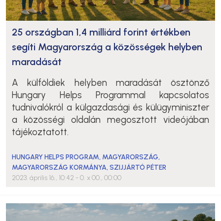
25 országban 1,4 milliárd forint értékben
segíti Magyarország a közösségek helyben
maradását
A külföldiek helyben maradását ösztönző
Hungary Helps Program
mal kapcsolatos
tudnivalókról a külgazdasági és külügyminiszter
a közösségi oldalán megosztott videójában
tájékoztatott.
HUNGARY HELPS PROGRAM
,
MAGYARORSZÁG
,
MAGYARORSZÁG KORMÁNYA
,
SZIJJÁRTÓ PÉTER
2023. április 16., 10:42
- 0. x 00., 00:00