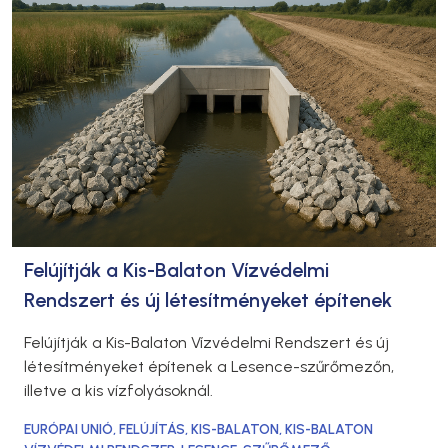
Felújítják a Kis-Balaton Vízvédelmi
Rendszert és új létesítményeket építenek
Felújítják a Kis-Balaton Vízvédelmi Rendszert és új
létesítményeket építenek a Lesence-szűrőmezőn,
illetve a kis vízfolyásoknál.
EURÓPAI UNIÓ
,
FELÚJÍTÁS
,
KIS-BALATON
,
KIS-BALATON