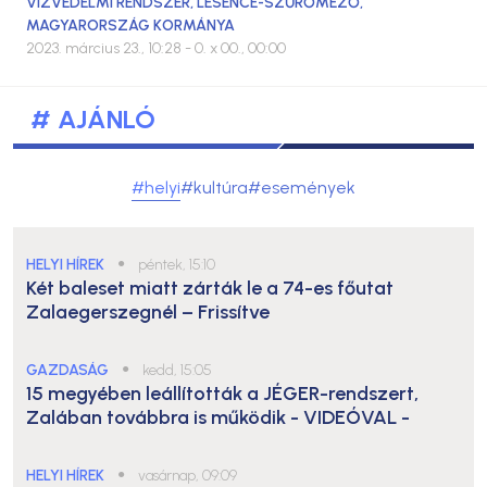
VÍZVÉDELMI RENDSZER
,
LESENCE-SZŰRŐMEZŐ
,
MAGYARORSZÁG KORMÁNYA
2023. március 23., 10:28
- 0. x 00., 00:00
# AJÁNLÓ
#helyi
#kultúra
#események
HELYI HÍREK
●
péntek, 15:10
Két baleset miatt zárták le a 74-es főutat
Zalaegerszegnél – Frissítve
GAZDASÁG
●
kedd, 15:05
15 megyében leállították a JÉGER-rendszert,
Zalában továbbra is működik
- VIDEÓVAL -
HELYI HÍREK
●
vasárnap, 09:09