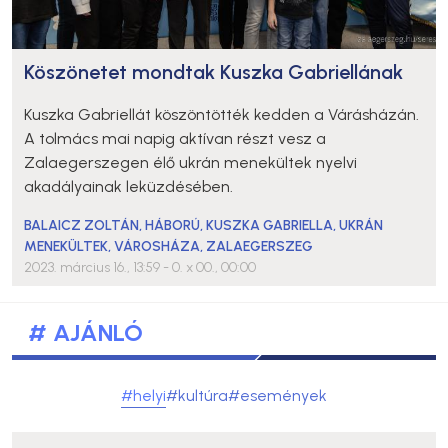
Köszönetet mondtak Kuszka Gabriellának
Kuszka Gabriellát köszöntötték kedden a Várásházán.
A tolmács mai napig aktívan részt vesz a
Zalaegerszegen élő ukrán menekültek nyelvi
akadályainak leküzdésében.
BALAICZ ZOLTÁN
,
HÁBORÚ
,
KUSZKA GABRIELLA
,
UKRÁN
MENEKÜLTEK
,
VÁROSHÁZA
,
ZALAEGERSZEG
2023. március 16., 13:59
- 0. x 00., 00:00
# AJÁNLÓ
#helyi
#kultúra
#események