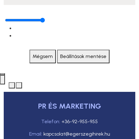
Mégsem
Beállítások mentése
PR ÉS MARKETING
Telefon:
+36-92-955-955
Email:
kapcsolat@egerszegihirek.hu