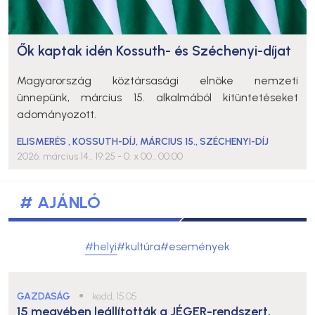
Ők kaptak idén Kossuth- és Széchenyi-díjat
Magyarország köztársasági elnöke nemzeti
ünnepünk, március 15. alkalmából kitüntetéseket
adományozott.
ELISMERÉS
,
KOSSUTH-DÍJ
,
MÁRCIUS 15.
,
SZÉCHENYI-DÍJ
2026. március 14., 19:25
- 0. x 00., 00:00
# AJÁNLÓ
#helyi
#kultúra
#események
GAZDASÁG
●
kedd, 15:05
15 megyében leállították a JÉGER-rendszert,