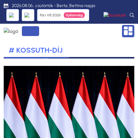
2026.08.06., csütörtök - Berta, Bettina napja
Foci VB 2026
# KOSSUTH-DÍJ